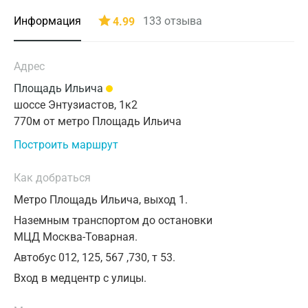
Санкт-Петербург
03
04
05
06
07
08
09
От 18 лет
Информация
133
отзыва
4.99
Автозаводская
Время приема
Нижний Новгород
10
11
12
13
14
15
16
от 1 года до 18 лет
Автозаводская
Казань
17
18
19
20
21
22
23
Возраст пациента
Адрес
0 ₽
₽
Применить
Академическая
Альметьевск
24
25
26
27
28
29
30
Площадь Ильича
Метро
шоссе Энтузиастов, 1к2
Александровский сад
Апрелевка
Применить
31
770м от метро Площадь Ильича
Армавир
Алексеевская
Построить маршрут
Астрахань
Алма-Атинская
Как добраться
Балашиха
Алтуфьево
Метро Площадь Ильича, выход 1.
Барнаул
Аминьевская
Наземным транспортом до остановки
МЦД Москва-Товарная.
Брянск
Андроновка
Автобус 012, 125, 567 ,730, т 53.
Великий Новгород
Аннино
Вход в медцентр с улицы.
Видное
Арбатская