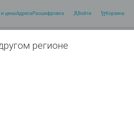
 и цены
Адреса
Расшифровка
Войти
Корзина
 другом регионе