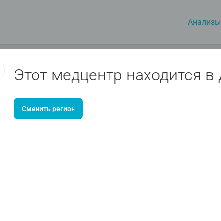
Анализы
Этот медцентр находится в
Сменить регион
Август
Москва