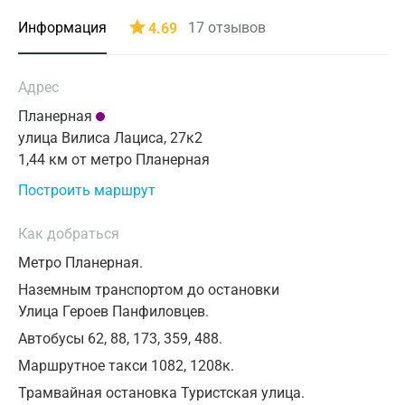
Санкт-Петербург
03
04
05
06
07
08
09
От 18 лет
Информация
17
отзывов
4.69
Автозаводская
Время приема
Нижний Новгород
10
11
12
13
14
15
16
от 1 года до 18 лет
Автозаводская
Казань
17
18
19
20
21
22
23
Возраст пациента
Адрес
0 ₽
₽
Применить
Академическая
Альметьевск
24
25
26
27
28
29
30
Планерная
Метро
улица Вилиса Лациса, 27к2
Александровский сад
Апрелевка
Применить
31
1,44 км от метро Планерная
Армавир
Алексеевская
Построить маршрут
Астрахань
Алма-Атинская
Как добраться
Балашиха
Алтуфьево
Метро Планерная.
Барнаул
Аминьевская
Наземным транспортом до остановки
Улица Героев Панфиловцев.
Брянск
Андроновка
Автобусы 62, 88, 173, 359, 488.
Великий Новгород
Аннино
Маршрутное такси 1082, 1208к.
Видное
Трамвайная остановка Туристская улица.
Арбатская