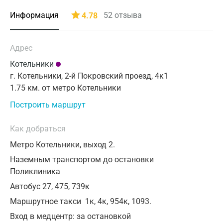
Санкт-Петербург
03
04
05
06
07
08
09
От 18 лет
Информация
52
отзыва
4.78
Автозаводская
Время приема
Нижний Новгород
10
11
12
13
14
15
16
от 1 года до 18 лет
Автозаводская
Казань
17
18
19
20
21
22
23
Возраст пациента
Адрес
0 ₽
₽
Применить
Академическая
Альметьевск
24
25
26
27
28
29
30
Котельники
Метро
г. Котельники, 2-й Покровский проезд, 4к1
Александровский сад
Апрелевка
Применить
31
1.75 км. от метро Котельники
Армавир
Алексеевская
Построить маршрут
Астрахань
Алма-Атинская
Как добраться
Балашиха
Алтуфьево
Метро Котельники, выход 2.
Барнаул
Аминьевская
Наземным транспортом до остановки
Поликлиника
Брянск
Андроновка
Автобус 27, 475, 739к
Великий Новгород
Аннино
Маршрутное такси 1к, 4к, 954к, 1093.
Видное
Вход в медцентр: за остановкой
Арбатская