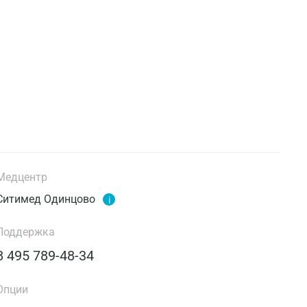
Медцентр
Ситимед Одинцово
i
Поддержка
8 495 789-48-34
Опции