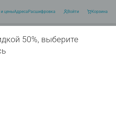
 и цены
Адреса
Расшифровка
Войти
Корзина
идкой 50%, выберите
сь