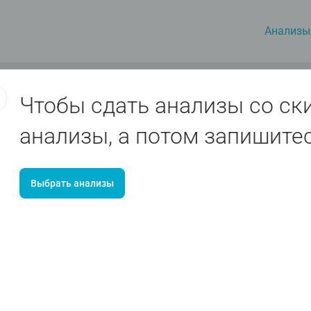
Анализы
Чтобы сдать анализы со ск
анализы, а потом запишите
Выбрать анализы
Август
Москва