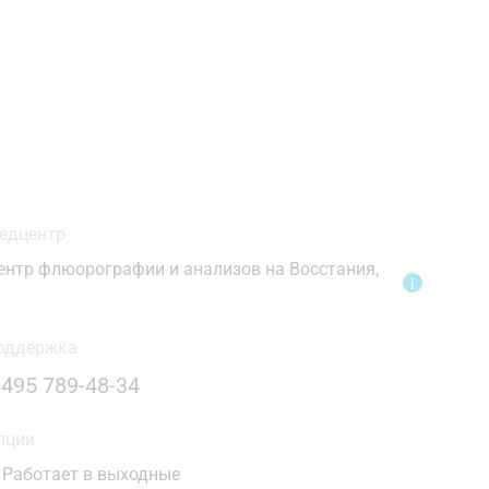
едцентр
ентр флюорографии и анализов на Восстания,
i
1
оддержка
 495 789-48-34
пции
Работает в выходные