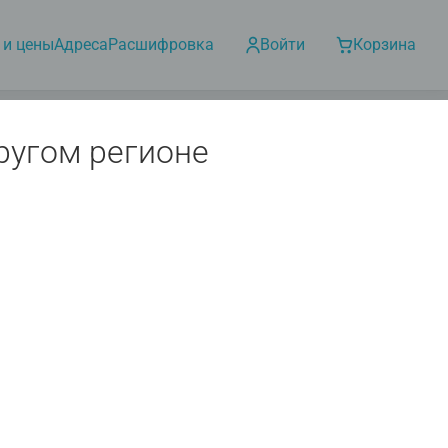
 и цены
Адреса
Расшифровка
Войти
Корзина
ругом регионе