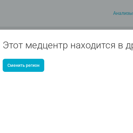
Анализы
Этот медцентр находится в д
Сменить регион
Август
Москва