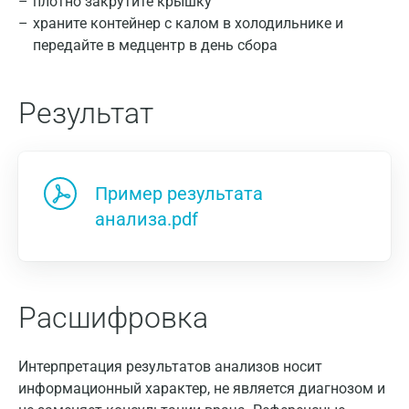
плотно закрутите крышку
храните контейнер с калом в холодильнике и
передайте в медцентр в день сбора
Москва
Результат
Санкт-Петербург
Нижний Новгород
Пример результата
Казань
анализа.pdf
Альметьевск
Апрелевка
Армавир
Расшифровка
Астрахань
Интерпретация результатов анализов носит
Балашиха
информационный характер, не является диагнозом и