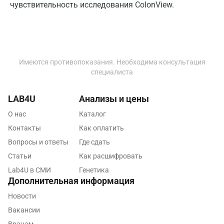
Ивантеевка
чувствительность исследования ColonView.
Ижевск
Истра
Йошкар-Ола
Имеются противопоказания. Необходима консультация
специалиста
Калининград
LAB4U
Анализы и цены
Калуга
О нас
Каталог
Кемерово
Контакты
Как оплатить
Ковров
Вопросы и ответы
Где сдать
Статьи
Как расшифровать
Коломна
Lab4U в СМИ
Генетика
Королев
Дополнительная информация
Новости
Кострома
Вакансии
Котельники