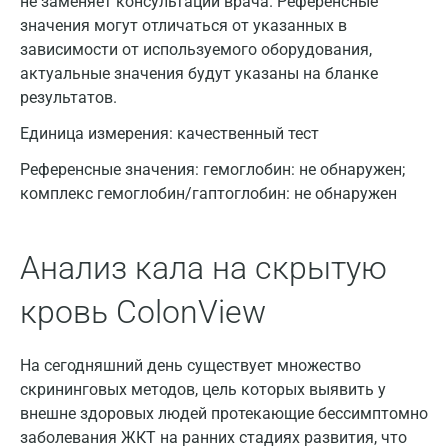
не заменяет консультации врача. Референсные
Барнаул
значения могут отличаться от указанных в
Брянск
зависимости от используемого оборудования,
актуальные значения будут указаны на бланке
Великий Новгород
результатов.
Видное
Единица измерения:
качественный тест
Владимир
Референсные значения:
гемоглобин: не обнаружен;
комплекс гемоглобин/гаптоглобин: не обнаружен
Волгоград
Волжский
Анализ кала на скрытую
Вологда
кровь ColonView
Воронеж
Всеволожск
На сегодняшний день существует множество
скрининговых методов, цель которых выявить у
Гатчина
внешне здоровых людей протекающие бессимптомно
Геленджик
заболевания ЖКТ на ранних стадиях развития, что