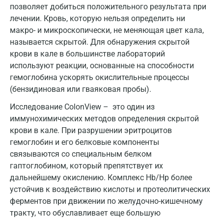
позволяет добиться положительного результата при
Голубое
лечении. Кровь, которую нельзя определить ни
макро- и микроскопически, не меняющая цвет кала,
Дзержинск
называется скрытой. Для обнаружения скрытой
Дзержинский
крови в кале в большинстве лабораторий
используют реакции, основанные на способности
Дмитров
гемоглобина ускорять окислительные процессы
Долгопрудный
(бензидиновая или гваяковая пробы).
Исследование ColonView – это один из
Домодедово
иммунохимических методов определения скрытой
Екатеринбург
крови в кале. При разрушении эритроцитов
гемоглобин и его белковые компоненты
Жуковский
связываются со специальным белком
Звенигород
гаптоглобином, который препятствует их
дальнейшему окислению. Комплекс Hb/Hp более
Зеленоград
устойчив к воздействию кислоты и протеолитических
ферментов при движении по желудочно-кишечному
Иваново
тракту, что обуславливает еще большую