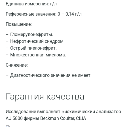
Единица измерения:
г/л
Альметьевск
Референсные значения:
0 – 0,14 г/л
Апрелевка
Повышение:
Армавир
Гломерулонефриты.
Астрахань
Нефротический синдром.
Острый пиелонефрит.
Балашиха
Множественная миелома.
Барнаул
Снижение:
Брянск
Диагностического значения не имеет.
Великий Новгород
Гарантия качества
Видное
Владимир
Исследование выполняет Биохимический анализатор
Волгоград
AU 5800 фирмы Beckman Coulter, США