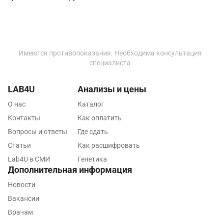
Кемерово
Ковров
Коломна
Имеются противопоказания. Необходима консультация
Королев
специалиста
Кострома
LAB4U
Анализы и цены
Котельники
О нас
Каталог
Красногорск
Контакты
Как оплатить
Вопросы и ответы
Где сдать
Краснодар
Статьи
Как расшифровать
Красноярск
Lab4U в СМИ
Генетика
Дополнительная информация
Курск
Новости
Лабинск
Вакансии
Врачам
Липецк