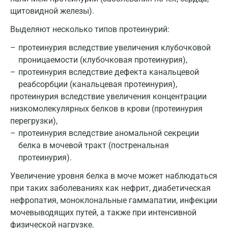
щитовидной железы).
Екатеринбург
Выделяют несколько типов протеинурий:
Жуковский
протеинурия вследствие увеличения клубочковой
Звенигород
проницаемости (клубочковая протеинурия),
протеинурия вследствие дефекта канальцевой
Зеленоград
реабсорбции (канальцевая протеинурия),
Иваново
протеинурия вследствие увеличения концентрации
низкомолекулярных белков в крови (протеинурия
Ивантеевка
перегрузки),
Ижевск
протеинурия вследствие аномальной секреции
белка в мочевой тракт (постренальная
Истра
протеинурия).
Йошкар-Ола
Увеличение уровня белка в моче может наблюдаться
при таких заболеваниях как нефрит, диабетическая
Калининград
нефропатия, моноклональные гаммапатии, инфекции
Калуга
мочевыводящих путей, а также при интенсивной
физической нагрузке.