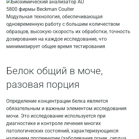
Волжский
Вологда
Модульная технология, обеспечивающая
одновременную работу с большим количеством
Воронеж
образцов, высокую скорость их обработки, точность
Всеволожск
дозирования на каждое исследование, что
минимизирует общее время тестирования
Гатчина
Геленджик
Белок общий в моче,
Голубое
разовая порция
Дзержинск
Дзержинский
Определение концентрации белка является
обязательным и важным элементом исследования
Дмитров
мочи. Это исследование используется при
Долгопрудный
диагностике и контроле лечения многих
патологических состояний, характеризующихся
Домодедово
наличием протеинурии (заболевания почек, сердца,