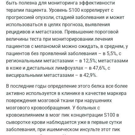
Звенигород
быть полезна для мониторинга эффективности
терапии пациента. Уровень S100 коррелирует с
Зеленоград
прогрессией опухоли, стадией заболевания и может
использоваться в целях прогноза, выявления
Иваново
рецидивов и метастазов. Превышение пороговой
Ивантеевка
величины теста при мониторировании лечения
пациентов с меланомой можно ожидать, в среднем, у
Ижевск
пациентов без проявлений заболевания – в 5,5%, с
Истра
региональными метастазами – в 12,5%; метастазами
в коже и дистальных лимфоузлах – в 47,6%, с
Йошкар-Ола
висцеральными метастазами – в 42,9%.
Калининград
В последние годы определение этого белка все более
активно используется в клинике в качестве маркера
Калуга
повреждения мозговой ткани при нарушениях
Кемерово
мозгового кровообращения. У больных с
кровоизлиянием в мозг пик концентрации S100 в
Ковров
сыворотке крови наблюдается уже в первые сутки
заболевания, при ишемическом инсульте этот пик
Коломна