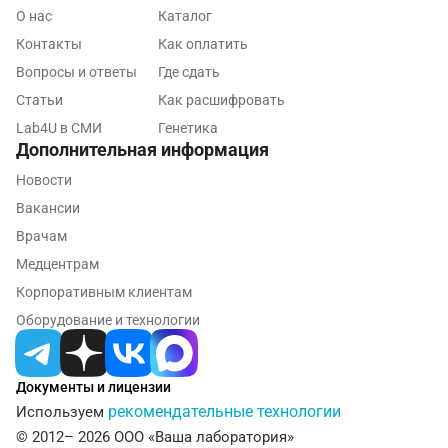
Майкоп
О нас
Каталог
Мурино
Контакты
Как оплатить
Вопросы и ответы
Где сдать
Мурманск
Статьи
Как расшифровать
Мытищи
Lab4U в СМИ
Генетика
Дополнительная информация
Набережные Челны
Новости
Наро-Фоминск
Вакансии
Врачам
Нижневартовск
Медцентрам
Нижнекамск
Корпоративным клиентам
Новокузнецк
Оборудование и технологии
Новороссийск
Документы и лицензии
Новосибирск
рекомендательные технологии
Используем
Ногинск
© 2012– 2026 ООО «Ваша лаборатория»