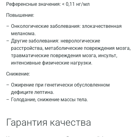
Референсные значения:
< 0,11 нг/мл
Повышение:
Онкологические заболевания: злокачественная
меланома.
Другие заболевания: неврологические
расстройства, метаболические повреждения мозга,
травматические повреждения мозга, инсульт,
интенсивные физические нагрузки.
Москва
Снижение:
Санкт-Петербург
Ожирение при генетически обусловленном
Нижний Новгород
дефиците лептина.
Голодание, снижение массы тела.
Казань
Альметьевск
Гарантия качества
Апрелевка