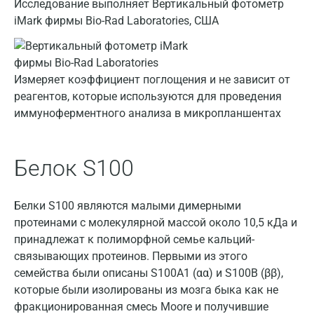
Армавир
Исследование выполняет Вертикальный фотометр
iMark фирмы Bio-Rad Laboratories, США
Астрахань
Балашиха
Измеряет коэффициент поглощения и не зависит от
Барнаул
реагентов, которые используются для проведения
Брянск
иммуноферментного анализа в микропланшентах
Великий Новгород
Белок S100
Видное
Владимир
Белки S100 являются малыми димерными
Волгоград
протеинами с молекулярной массой около 10,5 кДа и
принадлежат к полиморфной семье кальций-
Волжский
связывающих протеинов. Первыми из этого
семейства были описаны S100А1 (αα) и S100В (ββ),
Вологда
которые были изолированы из мозга быка как не
Воронеж
фракционированная смесь Moore и получившие