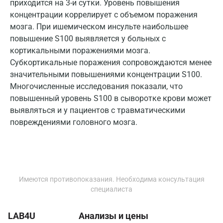
приходится на 3-и сутки. Уровень повышения
Королев
концентрации коррелирует с объемом поражения
мозга. При ишемическом инсульте наибольшее
Кострома
повышение S100 выявляется у больных с
кортикальными поражениями мозга.
Котельники
Субкортикальные поражения сопровождаются менее
Красногорск
значительными повышениями концентрации S100.
Многочисленные исследования показали, что
Краснодар
повышенный уровень S100 в сыворотке крови может
Красноярск
выявляться и у пациентов с травматическими
повреждениями головного мозга.
Курск
Лабинск
Липецк
Имеются противопоказания. Необходима консультация
Лобня
специалиста
Люберцы
LAB4U
Анализы и цены