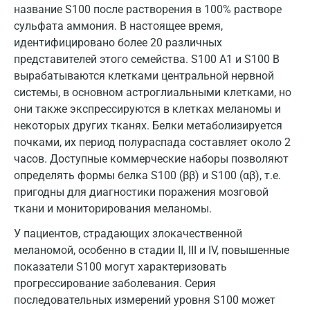
название S100 после растворения в 100% растворе
Всеволожск
сульфата аммония. В настоящее время,
идентифицировано более 20 различных
Гатчина
представителей этого семейства. S100 A1 и S100 B
Геленджик
вырабатываются клетками центральной нервной
системы, в основном астроглиальными клетками, но
Голубое
они также экспрессируются в клетках меланомы и
Дзержинск
некоторых других тканях. Белки метаболизируется
почками, их период полураспада составляет около 2
Дзержинский
часов. Доступные коммерческие наборы позволяют
определять формы белка S100 (ββ) и S100 (αβ), т.е.
Дмитров
пригодны для диагностики поражения мозговой
Долгопрудный
ткани и мониторирования меланомы.
Домодедово
У пациентов, страдающих злокачественной
меланомой, особенно в стадии II, III и IV, повышенные
Екатеринбург
показатели S100 могут характеризовать
прогрессирование заболевания. Серия
Жуковский
последовательных измерений уровня S100 может