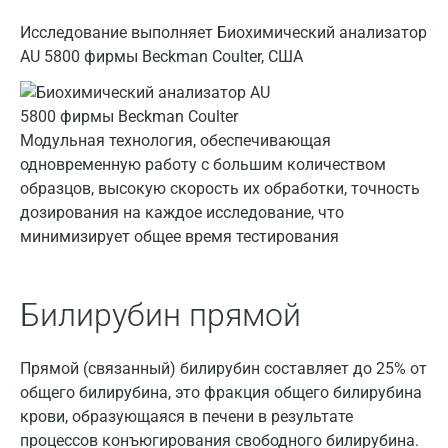
Волгоград
Исследование выполняет Биохимический анализатор
Волжский
AU 5800 фирмы Beckman Coulter, США
Вологда
Воронеж
Модульная технология, обеспечивающая
одновременную работу с большим количеством
Всеволожск
образцов, высокую скорость их обработки, точность
Гатчина
дозирования на каждое исследование, что
минимизирует общее время тестирования
Геленджик
Голубое
Билирубин прямой
Дзержинск
Дзержинский
Прямой (связанный) билирубин составляет до 25% от
общего билирубина, это фракция общего билирубина
Дмитров
крови, образующаяся в печени в результате
Долгопрудный
процессов конъюгирования свободного билирубина.