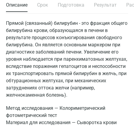
Описание
Срок
Подготовка
Результат
Ра
Прямой (связанный) билирубин - это фракция общего
билирубина крови, образующаяся в печени в
результате процессов конъюгирования свободного
билирубина. Он является основным маркером при
диагностике заболеваний печени. Увеличение его
уровня наблюдается при паренхиматозных желтухах,
вследствие поражения гепатоцитов и неспособности
их транспортировать прямой билирубин в желчь, при
обтурационных желтухах, при механических
затруднениях оттока желчи (например,
желчнокаменная болезнь).
Метод исследования — Колориметрический
фотометрический тест
Материал для исследования — Сыворотка крови