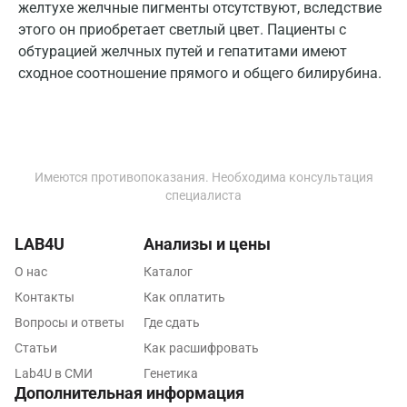
желтухе желчные пигменты отсутствуют, вследствие
Липецк
этого он приобретает светлый цвет. Пациенты с
обтурацией желчных путей и гепатитами имеют
Лобня
сходное соотношение прямого и общего билирубина.
Люберцы
Майкоп
Мурино
Имеются противопоказания. Необходима консультация
специалиста
Мурманск
Мытищи
LAB4U
Анализы и цены
О нас
Каталог
Набережные Челны
Контакты
Как оплатить
Наро-Фоминск
Вопросы и ответы
Где сдать
Нижневартовск
Статьи
Как расшифровать
Lab4U в СМИ
Генетика
Нижнекамск
Дополнительная информация