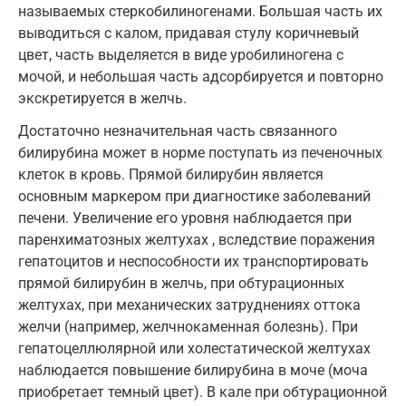
Калуга
называемых стеркобилиногенами. Большая часть их
выводиться с калом, придавая стулу коричневый
Кемерово
цвет, часть выделяется в виде уробилиногена с
мочой, и небольшая часть адсорбируется и повторно
Ковров
экскретируется в желчь.
Коломна
Достаточно незначительная часть связанного
Королев
билирубина может в норме поступать из печеночных
клеток в кровь. Прямой билирубин является
Кострома
основным маркером при диагностике заболеваний
печени. Увеличение его уровня наблюдается при
Котельники
паренхиматозных желтухах , вследствие поражения
Красногорск
гепатоцитов и неспособности их транспортировать
прямой билирубин в желчь, при обтурационных
Краснодар
желтухах, при механических затруднениях оттока
желчи (например, желчнокаменная болезнь). При
Красноярск
гепатоцеллюлярной или холестатической желтухах
Курск
наблюдается повышение билирубина в моче (моча
приобретает темный цвет). В кале при обтурационной
Лабинск