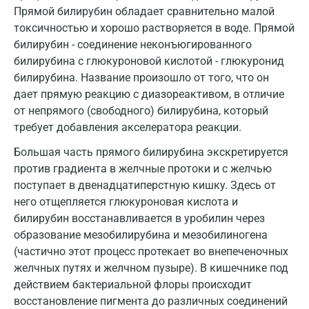
Прямой билирубин обладает сравнительно малой
Домодедово
токсичностью и хорошо растворяется в воде. Прямой
билирубин - соединение неконъюгированного
Екатеринбург
билирубина с глюкуроновой кислотой - глюкуронид
Жуковский
билирубина. Название произошло от того, что он
дает прямую реакцию с диазореактивом, в отличие
Звенигород
от непрямого (свободного) билирубина, который
требует добавления акселератора реакции.
Зеленоград
Большая часть прямого билирубина экскретируется
Иваново
против градиента в желчные протоки и с желчью
Ивантеевка
поступает в двенадцатиперстную кишку. Здесь от
него отщепляется глюкуроновая кислота и
Ижевск
билирубин восстанавливается в уробилин через
образование мезобилирубина и мезобилиногена
Истра
(частично этот процесс протекает во внепеченочных
Йошкар-Ола
желчных путях и желчном пузыре). В кишечнике под
действием бактериальной флоры происходит
Калининград
восстановление пигмента до различных соединений