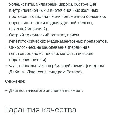
холециститы, билиарный цирроз, обструкция
Казань
внутрипеченочных и внепеченочных желчных
протоков, вызванная желчнокаменной болезнью,
Альметьевск
опухолью головки поджелудочной железы,
Апрелевка
глистной инвазией).
Острый токсический гепатит, прием
Армавир
гепатотоксических медикаментозных препаратов.
Онкологические заболевания (первичная
Астрахань
гепатокарцинома печени, метастатические
Балашиха
поражения печени).
Функциональные гипербилирубинемии (синдром
Барнаул
Дабина - Джонсона, синдром Ротора).
Брянск
Снижение:
Великий Новгород
Диагностического значения не имеет.
Видное
Гарантия качества
Владимир