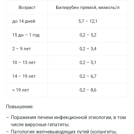
Возраст
Билирубин прямой, мкмоль/л
до 14 дней
5,7 – 12,1
15 дн – 1 год
0,2 – 5,2
2 – 9 лет
0,2 – 3,4
10 – 13 лет
0,2 – 5,1
14 – 19 лет
0,2 – 6,7
> 19 лет
0,2 – 8,6
Повышение:
Москва
Поражения печени инфекционной этиологии, в том
Санкт-Петербург
числе вирусные гепатиты.
Нижний Новгород
Патология желчевыводящих путей (холангиты,