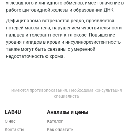
Дмитров
углеводного и липидного обменов, имеет значение в
работе щитовидной железы и образовании ДНК.
Долгопрудный
Дефицит хрома встречается редко, проявляется
Домодедово
потерей массы тела, нарушением чувствительности
пальцев и толерантности к глюкозе. Повышение
Екатеринбург
уровня липидов в крови и инсулинорезистентность
Жуковский
также могут быть связаны с умеренной
недостаточностью хрома.
Звенигород
Зеленоград
Иваново
Имеются противопоказания. Необходима консультация
Ивантеевка
специалиста
Ижевск
LAB4U
Анализы и цены
Истра
О нас
Каталог
Йошкар-Ола
Контакты
Как оплатить