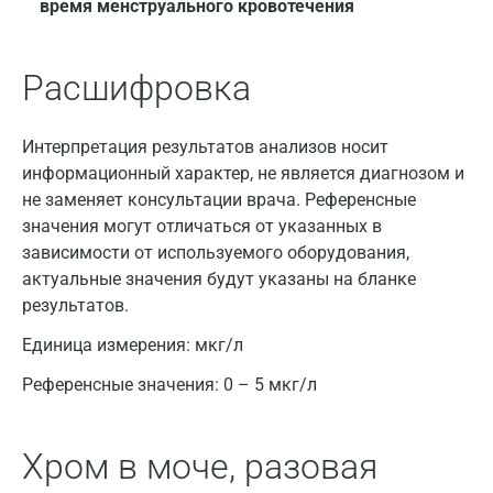
Санкт-Петербург
время менструального кровотечения
Нижний Новгород
Расшифровка
Казань
Альметьевск
Интерпретация результатов анализов носит
информационный характер, не является диагнозом и
Апрелевка
не заменяет консультации врача. Референсные
Армавир
значения могут отличаться от указанных в
зависимости от используемого оборудования,
Астрахань
актуальные значения будут указаны на бланке
результатов.
Балашиха
Единица измерения:
мкг/л
Барнаул
Референсные значения:
0 – 5 мкг/л
Брянск
Великий Новгород
Хром в моче, разовая
Видное