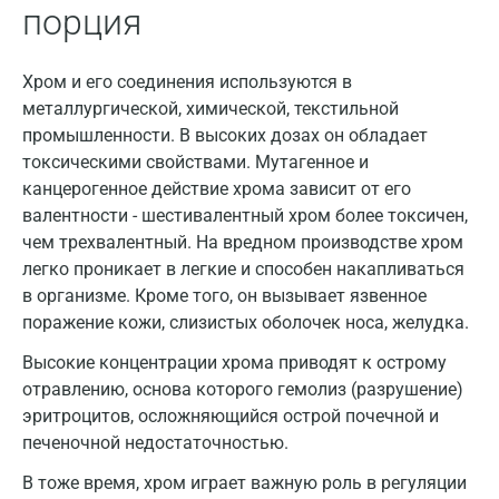
порция
Владимир
Волгоград
Хром и его соединения используются в
металлургической, химической, текстильной
Волжский
промышленности. В высоких дозах он обладает
Вологда
токсическими свойствами. Мутагенное и
канцерогенное действие хрома зависит от его
Воронеж
валентности - шестивалентный хром более токсичен,
чем трехвалентный. На вредном производстве хром
Всеволожск
легко проникает в легкие и способен накапливаться
Гатчина
в организме. Кроме того, он вызывает язвенное
поражение кожи, слизистых оболочек носа, желудка.
Геленджик
Высокие концентрации хрома приводят к острому
Голубое
отравлению, основа которого гемолиз (разрушение)
эритроцитов, осложняющийся острой почечной и
Дзержинск
печеночной недостаточностью.
Дзержинский
В тоже время, хром играет важную роль в регуляции