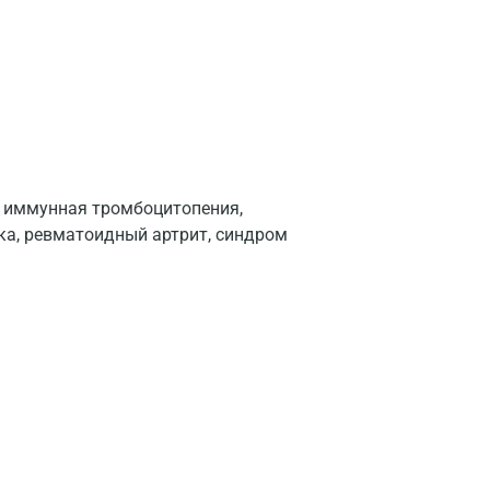
Долгопрудный
Домодедово
Екатеринбург
Жуковский
Звенигород
 иммунная тромбоцитопения,
Зеленоград
ка, ревматоидный артрит, синдром
Иваново
Ивантеевка
Ижевск
Истра
Йошкар-Ола
Калининград