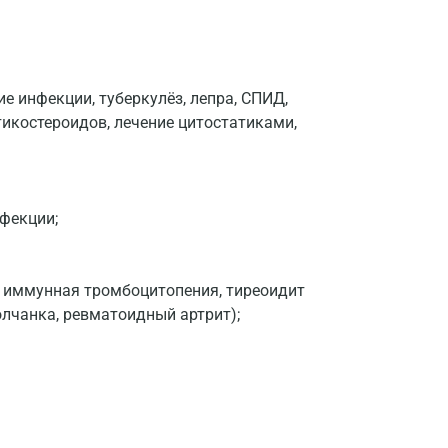
:
Волгоград
Волжский
 инфекции, туберкулёз, лепра, СПИД,
Вологда
тикостероидов, лечение цитостатиками,
Воронеж
Всеволожск
фекции;
Гатчина
Геленджик
 иммунная тромбоцитопения, тиреоидит
Голубое
олчанка, ревматоидный артрит);
Дзержинск
Дзержинский
Дмитров