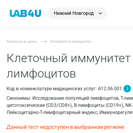
Нижний Новгород
Анализы и цены
Аллергия и иммунитет
Клеточный иммунитет
лимфоцитов
i
Код в номенклатуре медицинских услуг: A12.06.001
Синонимы: Исследование популяций лимфоцитов, T-лимфо
цитотоксические (CD3/CD8+), B-лимфоциты (CD19+), NK-
Лейкоцитарно-Т-лимфоцитарный индекс, Иммунорегуля
Данный тест недоступен в выбранном регионе