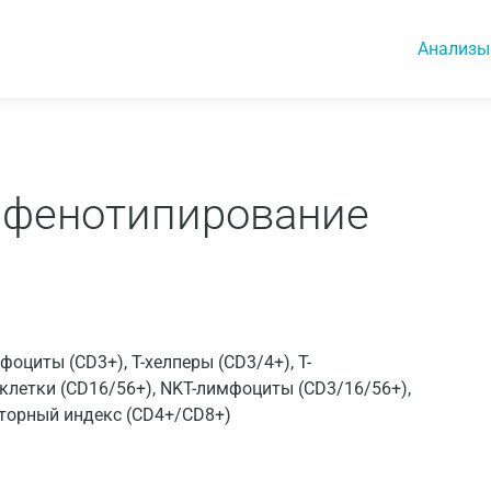
Анализы
 фенотипирование
циты (CD3+), T-хелперы (CD3/4+), T-
клетки (CD16/56+), NKT-лимфоциты (CD3/16/56+),
торный индекс (CD4+/CD8+)