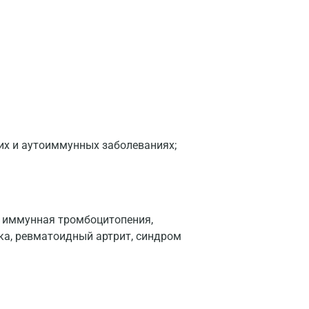
Нижний Новгород
Казань
Альметьевск
Апрелевка
Армавир
Астрахань
их и аутоиммунных заболеваниях;
Балашиха
Барнаул
 иммунная тромбоцитопения,
Брянск
ка, ревматоидный артрит, синдром
Великий Новгород
Видное
Владимир