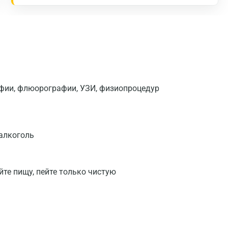
Москва
Санкт-Петербург
Нижний Новгород
Казань
афии, флюорографии, УЗИ, физиопроцедур
Альметьевск
Апрелевка
Армавир
 алкоголь
Астрахань
йте пищу, пейте только чистую
Балашиха
Барнаул
Брянск