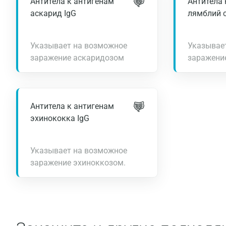
Антитела к антигенам
Антитела 
аскарид IgG
лямблий 
Указывает на возможное
Указывае
заражение аскаридозом
заражени
Антитела к антигенам
эхинококка IgG
Указывает на возможное
заражение эхиноккозом.