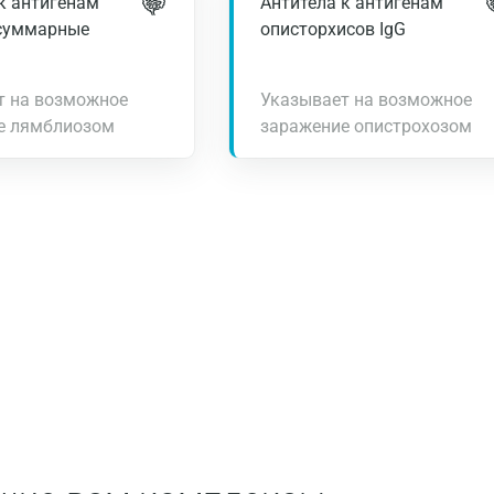
к антигенам
Антитела к антигенам
суммарные
описторхисов IgG
т на возможное
Указывает на возможное
е лямблиозом
заражение опистрохозом