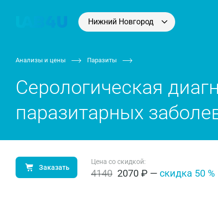
Нижний Новгород
Анализы и цены
Паразиты
Серологическая диаг
паразитарных заболе
Цена со скидкой:
Заказать
4140
2070 ₽
—
cки