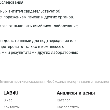
Истра
бследования
ьных антител свидетельствует об
Йошкар-Ола
я поражением печени и других органов.
Калининград
помогают выявлять лямблиоз - заболевание,
Калуга
Кемерово
ся достаточными для подтверждения или
претировать только в комплексе с
Ковров
ми и результатами других лабораторных
Коломна
Королев
Кострома
Имеются противопоказания. Необходима консультация специалист
Котельники
LAB4U
Анализы и цены
Красногорск
О нас
Каталог
Краснодар
Контакты
Как оплатить