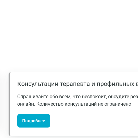
Великий Новгород
Видное
Владимир
Волгоград
Волжский
Вологда
Воронеж
Консультации терапевта и профильных 
Всеволожск
Спрашивайте обо всем, что беспокоит, обсудите р
Гатчина
онлайн. Количество консультаций не ограничено
Геленджик
Подробнее
Голубое
Дзержинск