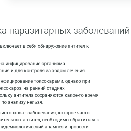
Дзержинский
Дмитров
ка паразитарных заболеваний
Долгопрудный
Домодедово
включает в себя обнаружение антител к
Екатеринбург
я на инфицирование организма
Жуковский
ния и для контроля за ходом лечения.
Звенигород
 инфицирование токсокарами, однако при
Зеленоград
оксокароз, на ранний стадиях
ольку антитела сохраняются какое-то время
Иваново
 по анализу нельзя.
Ивантеевка
описторхоза - заболевания, которое часто
ительных антител, необходимо обратиться к
Ижевск
эпидемиологический анамнез и провести