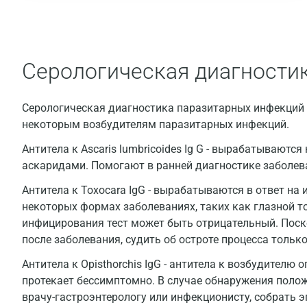
Серологическая диагности
Серологическая диагностика паразитарных инфекций 
некоторым возбудителям паразитарных инфекций.
Антитела к Ascaris lumbricoides Ig G - вырабатываютс
аскаридами. Помогают в ранней диагностике заболева
Антитела к Toxocara IgG - вырабатываются в ответ на
некоторых формах заболеваниях, таких как глазной т
инфицирования тест может быть отрицательный. Поск
после заболевания, судить об остроте процесса только
Антитела к Opisthorchis IgG - антитела к возбудителю 
протекает бессимптомно. В случае обнаружения полож
врачу-гастроэнтерологу или инфекционисту, собрать 