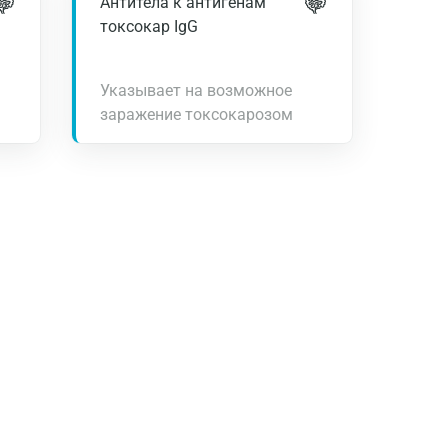
Антитела к антигенам
токсокар IgG
Указывает на возможное
заражение токсокарозом