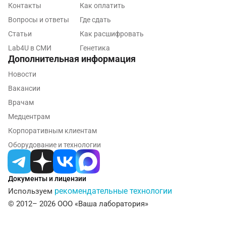
Обнинск
Контакты
Как оплатить
Вопросы и ответы
Где сдать
Одинцово
Статьи
Как расшифровать
Омск
Lab4U в СМИ
Генетика
Дополнительная информация
Орел
Новости
Оренбург
Вакансии
Врачам
Орехово-Зуево
Медцентрам
Павловский посад
Корпоративным клиентам
Пенза
Оборудование и технологии
Пермь
Документы и лицензии
Петрозаводск
рекомендательные технологии
Используем
Подольск
© 2012– 2026 ООО «Ваша лаборатория»
Псков