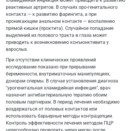
хламидийная инфекция может приводить к развитию
Королев
реактивных артритов. В случаях оро-генитального
Кострома
контакта — к развитию фарингита, а при
проникающем анальном контакте — воспалению
Котельники
прямой кишки (проктита). Случайное попадание
выделений из полового тракта в глаза может
Красногорск
приводить к возникновению конъюнктивита у
Краснодар
взрослых.
Красноярск
При отсутствии клинических проявлений
исследование показано при прерывании
Курск
беременности, внутриматочных манипуляциях,
донорам спермы. В случае установления диагноза
Лабинск
"урогенитальная хламидийная инфекция", врач
Липецк
назначит антибактериальную терапию обоим
половым партнерам. В период лечения необходимо
Лобня
воздержаться от половых контактов или
использовать барьерные методы контрацепции.
Люберцы
Контроль эффективности лечения методом ПЦР
Майкоп
целесообразно проводить через месяц после