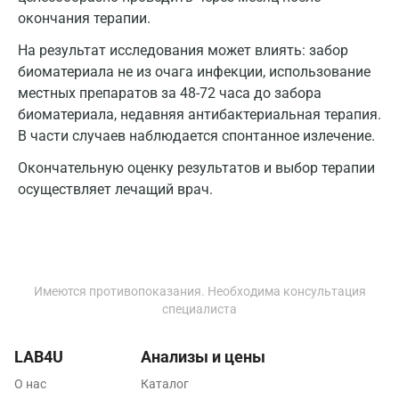
окончания терапии.
Мурино
На результат исследования может влиять: забор
Мурманск
биоматериала не из очага инфекции, использование
местных препаратов за 48-72 часа до забора
Мытищи
биоматериала, недавняя антибактериальная терапия.
Набережные Челны
В части случаев наблюдается спонтанное излечение.
Наро-Фоминск
Окончательную оценку результатов и выбор терапии
осуществляет лечащий врач.
Нижневартовск
Нижнекамск
Новокузнецк
Имеются противопоказания. Необходима консультация
Новороссийск
специалиста
Новосибирск
LAB4U
Анализы и цены
Ногинск
О нас
Каталог