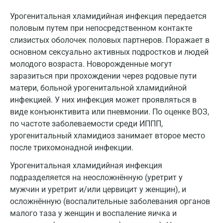
Всеволожск
Урогенитальная хламидийная инфекция передается
Гатчина
половым путем при непосредственном контакте
слизистых оболочек половых партнеров. Поражает в
Геленджик
основном сексуально активных подростков и людей
Голубое
молодого возраста. Новорожденные могут
заразиться при прохождении через родовые пути
Дзержинск
матери, больной урогенитальной хламидийной
инфекцией. У них инфекция может проявляться в
Дзержинский
виде конъюнктивита или пневмонии. По оценке ВОЗ,
Дмитров
по частоте заболеваемости среди ИППП,
урогенитальный хламидиоз занимает второе место
Долгопрудный
после трихомонадной инфекции.
Домодедово
Урогенитальная хламидийная инфекция
подразделяется на неосложнённую (уретрит у
Екатеринбург
мужчин и уретрит и/или цервицит у женщин), и
Жуковский
осложнённую (воспалительные заболевания органов
малого таза у женщин и воспаление яичка и
Звенигород