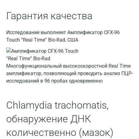
Астрахань
Гарантия качества
Балашиха
Исследование выполняет Амплификатор CFX-96
Барнаул
Touch “Real Time” Bio-Rad, США
Брянск
Великий Новгород
Многофункциональный высокоскоростной Real Time
Видное
амплификатор, позволяющий проводить анализ ПЦР-
исследований в 96 пробах одновременно
Владимир
Волгоград
Chlamydia trachomatis,
Волжский
обнаружение ДНК
Вологда
Воронеж
количественно (мазок)