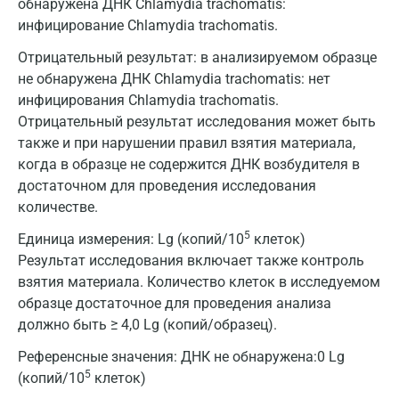
обнаружена ДНК Chlamydia trachomatis:
инфицирование Chlamydia trachomatis.
Отрицательный результат: в анализируемом образце
не обнаружена ДНК Chlamydia trachomatis: нет
инфицирования Chlamydia trachomatis.
Отрицательный результат исследования может быть
также и при нарушении правил взятия материала,
когда в образце не содержится ДНК возбудителя в
Москва
достаточном для проведения исследования
количестве.
Санкт-Петербург
5
Единица измерения:
Lg (копий/10
клеток)
Нижний Новгород
Результат исследования включает также контроль
взятия материала. Количество клеток в исследуемом
Казань
образце достаточное для проведения анализа
Альметьевск
должно быть ≥ 4,0 Lg (копий/образец).
Апрелевка
Референсные значения:
ДНК не обнаружена:0 Lg
5
(копий/10
клеток)
Армавир