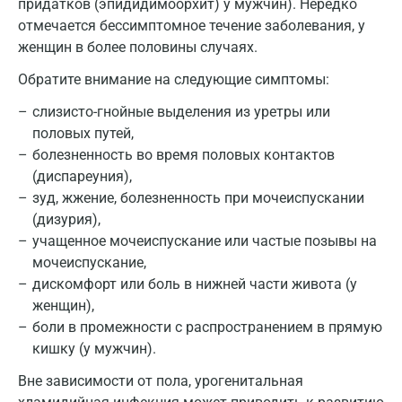
придатков (эпидидимоорхит) у мужчин). Нередко
Зеленоград
отмечается бессимптомное течение заболевания, у
женщин в более половины случаях.
Иваново
Обратите внимание на следующие симптомы:
Ивантеевка
слизисто-гнойные выделения из уретры или
Ижевск
половых путей,
болезненность во время половых контактов
Истра
(диспареуния),
зуд, жжение, болезненность при мочеиспускании
Йошкар-Ола
(дизурия),
Калининград
учащенное мочеиспускание или частые позывы на
мочеиспускание,
Калуга
дискомфорт или боль в нижней части живота (у
Кемерово
женщин),
боли в промежности с распространением в прямую
Ковров
кишку (у мужчин).
Коломна
Вне зависимости от пола, урогенитальная