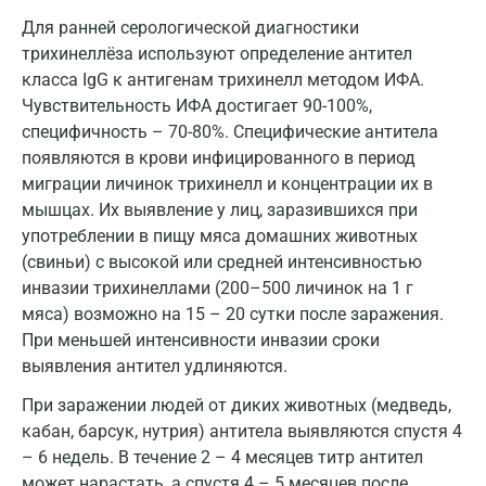
Звенигород
Для ранней серологической диагностики
трихинеллёза используют определение антител
Зеленоград
класса IgG к антигенам трихинелл методом ИФА.
Чувствительность ИФА достигает 90-100%,
Иваново
специфичность – 70-80%. Специфические антитела
Ивантеевка
появляются в крови инфицированного в период
миграции личинок трихинелл и концентрации их в
Ижевск
мышцах. Их выявление у лиц, заразившихся при
употреблении в пищу мяса домашних животных
Истра
(свиньи) с высокой или средней интенсивностью
Йошкар-Ола
инвазии трихинеллами (200–500 личинок на 1 г
мяса) возможно на 15 – 20 сутки после заражения.
Калининград
При меньшей интенсивности инвазии сроки
Калуга
выявления антител удлиняются.
При заражении людей от диких животных (медведь,
Кемерово
кабан, барсук, нутрия) антитела выявляются спустя 4
Ковров
– 6 недель. В течение 2 – 4 месяцев титр антител
может нарастать, а спустя 4 – 5 месяцев после