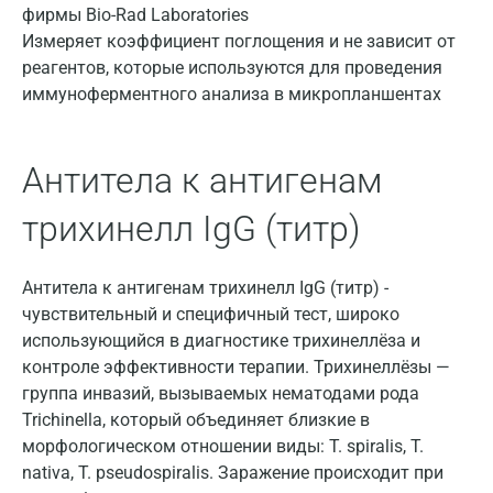
Армавир
Измеряет коэффициент поглощения и не зависит от
реагентов, которые используются для проведения
Астрахань
иммуноферментного анализа в микропланшентах
Балашиха
Барнаул
Антитела к антигенам
Брянск
трихинелл IgG (титр)
Великий Новгород
Видное
Антитела к антигенам трихинелл IgG (титр) -
чувствительный и специфичный тест, широко
Владимир
использующийся в диагностике трихинеллёза и
контроле эффективности терапии. Трихинеллёзы —
Волгоград
группа инвазий, вызываемых нематодами рода
Волжский
Trichinella, который объединяет близкие в
морфологическом отношении виды: T. spiralis, T.
Вологда
nativa, T. pseudospiralis. Заражение происходит при