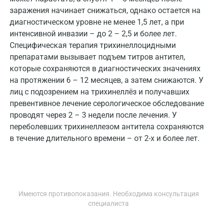
Коломна
заражения начинает снижаться, однако остается на
Королев
диагностическом уровне не менее 1,5 лет, а при
интенсивной инвазии – до 2 – 2,5 и более лет.
Кострома
Специфическая терапия трихинеллоцидными
препаратами вызывает подъем титров антител,
Котельники
которые сохраняются в диагностических значениях
Красногорск
на протяжении 6 – 12 месяцев, а затем снижаются. У
лиц с подозрением на трихинеллёз и получавших
Краснодар
превентивное лечение серологическое обследование
проводят через 2 – 3 недели после лечения. У
Красноярск
переболевших трихинеллезом антитела сохраняются
Курск
в течение длительного времени – от 2-х и более лет.
Лабинск
Липецк
Лобня
Имеются противопоказания. Необходима консультация
специалиста
Люберцы