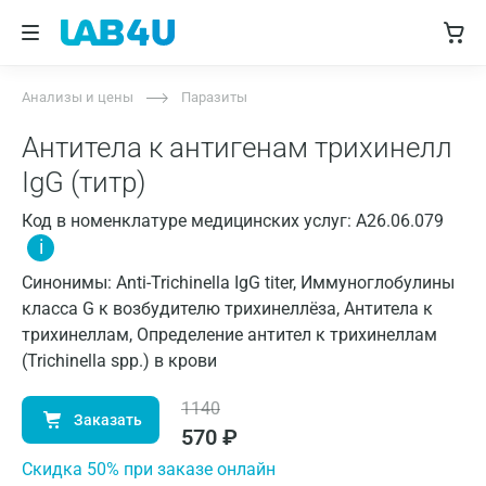
Анализы и цены
Паразиты
Антитела к антигенам трихинелл
IgG (титр)
Код в номенклатуре медицинских услуг: A26.06.079
i
Синонимы: Anti-Trichinella IgG titer, Иммуноглобулины
класса G к возбудителю трихинеллёза, Антитела к
трихинеллам, Определение антител к трихинеллам
(Trichinella spp.) в крови
1140
Заказать
570
₽
Cкидка 50% при заказе онлайн