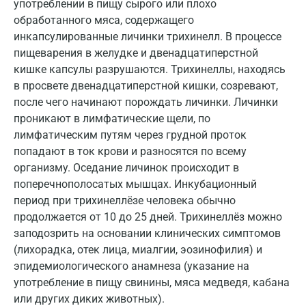
Воронеж
употреблении в пищу сырого или плохо
обработанного мяса, содержащего
Всеволожск
инкапсулированные личинки трихинелл. В процессе
пищеварения в желудке и двенадцатиперстной
Гатчина
кишке капсулы разрушаются. Трихинеллы, находясь
Геленджик
в просвете двенадцатиперстной кишки, созревают,
после чего начинают порождать личинки. Личинки
Голубое
проникают в лимфатические щели, по
лимфатическим путям через грудной проток
Дзержинск
попадают в ток крови и разносятся по всему
Дзержинский
организму. Оседание личинок происходит в
поперечнополосатых мышцах. Инкубационный
Дмитров
период при трихинеллёзе человека обычно
Долгопрудный
продолжается от 10 до 25 дней. Трихинеллёз можно
заподозрить на основании клинических симптомов
Домодедово
(лихорадка, отек лица, миалгии, эозинофилия) и
эпидемиологического анамнеза (указание на
Екатеринбург
употребление в пищу свинины, мяса медведя, кабана
Жуковский
или других диких животных).