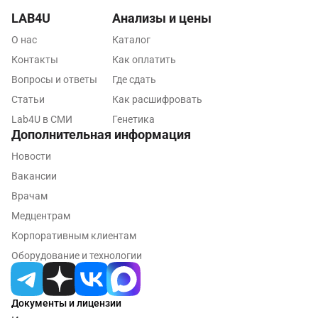
LAB4U
Анализы и цены
Майкоп
О нас
Каталог
Мурино
Контакты
Как оплатить
Мурманск
Вопросы и ответы
Где сдать
Статьи
Как расшифровать
Мытищи
Lab4U в СМИ
Генетика
Набережные Челны
Дополнительная информация
Наро-Фоминск
Новости
Вакансии
Нижневартовск
Врачам
Нижнекамск
Медцентрам
Корпоративным клиентам
Новокузнецк
Оборудование и технологии
Новороссийск
Новосибирск
Документы и лицензии