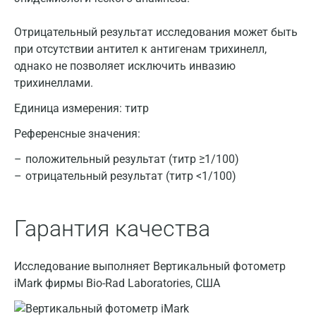
Отрицательный результат исследования может быть
при отсутствии антител к антигенам трихинелл,
однако не позволяет исключить инвазию
трихинеллами.
Единица измерения:
титр
Референсные значения:
положительный результат (титр ≥1/100)
Москва
отрицательный результат (титр <1/100)
Санкт-Петербург
Гарантия качества
Нижний Новгород
Казань
Исследование выполняет Вертикальный фотометр
Альметьевск
iMark фирмы Bio-Rad Laboratories, США
Апрелевка