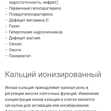
недостаточность, нефрит).
Видное
Первичный гипопаратиреоз.
Псевдогипопаратиреоз.
Владимир
Дефицит витамина D.
Волгоград
Рахит.
Гиперплазия надпочечников.
Волжский
Дефицит магния.
Сепсис.
Вологда
Ожоги.
Воронеж
Панкреатит.
Всеволожск
Кальций ионизированный
Гатчина
Геленджик
Ионам кальция принадлежит важная роль в
Голубое
регуляции многих клеточных функций. Изменение
концентрации ионов кальция в клетке является
Дзержинск
сигналом для активации или ингибирования