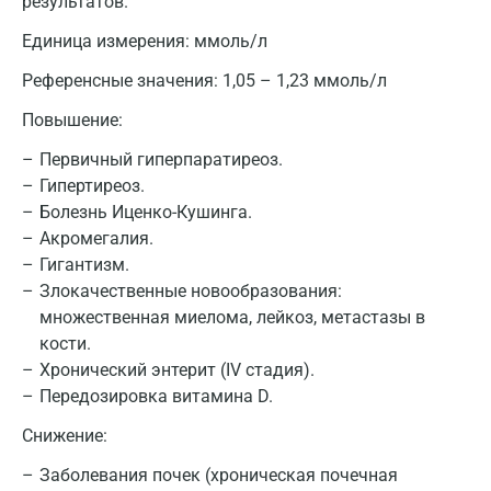
результатов.
Москва
Единица измерения:
ммоль/л
Санкт-Петербург
Референсные значения:
1,05 – 1,23 ммоль/л
Нижний Новгород
Повышение:
Казань
Первичный гиперпаратиреоз.
Альметьевск
Гипертиреоз.
Болезнь Иценко-Кушинга.
Апрелевка
Акромегалия.
Армавир
Гигантизм.
Злокачественные новообразования:
Астрахань
множественная миелома, лейкоз, метастазы в
кости.
Балашиха
Хронический энтерит (IV стадия).
Барнаул
Передозировка витамина D.
Брянск
Снижение:
Великий Новгород
Заболевания почек (хроническая почечная