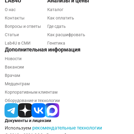
LAB4U
Анализы и цены
Красноярск
О нас
Каталог
Курск
Контакты
Как оплатить
Лабинск
Вопросы и ответы
Где сдать
Статьи
Как расшифровать
Липецк
Lab4U в СМИ
Генетика
Лобня
Дополнительная информация
Новости
Люберцы
Вакансии
Майкоп
Врачам
Мурино
Медцентрам
Корпоративным клиентам
Мурманск
Оборудование и технологии
Мытищи
Набережные Челны
Документы и лицензии
рекомендательные технологии
Используем
Наро-Фоминск