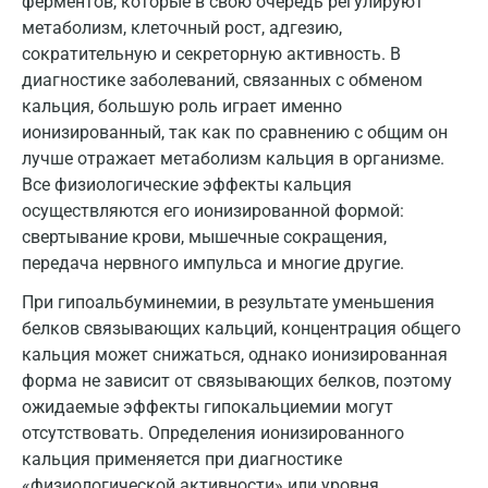
ферментов, которые в свою очередь регулируют
Дзержинский
метаболизм, клеточный рост, адгезию,
Дмитров
сократительную и секреторную активность. В
диагностике заболеваний, связанных с обменом
Долгопрудный
кальция, большую роль играет именно
Домодедово
ионизированный, так как по сравнению с общим он
лучше отражает метаболизм кальция в организме.
Екатеринбург
Все физиологические эффекты кальция
осуществляются его ионизированной формой:
Жуковский
свертывание крови, мышечные сокращения,
Звенигород
передача нервного импульса и многие другие.
Зеленоград
При гипоальбуминемии, в результате уменьшения
белков связывающих кальций, концентрация общего
Иваново
кальция может снижаться, однако ионизированная
форма не зависит от связывающих белков, поэтому
Ивантеевка
ожидаемые эффекты гипокальциемии могут
Ижевск
отсутствовать. Определения ионизированного
кальция применяется при диагностике
Истра
«физиологической активности» или уровня