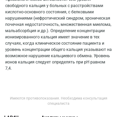
свободного кальция у больных с расстройствами
Йошкар-Ола
кислотно-основного состояния, с белковыми
Калининград
нарушениями (нефротический синдром, хроническая
почечная недостаточность, множественная миелома,
Калуга
мальабсорбция и др.). Определение концентрации
Кемерово
ионизированного кальция имеет значение в тех
случаях, когда клиническое состояние пациента и
Ковров
уровень концентрации общего кальция указывают на
возможное нарушение кальциевого обмена. Уровень
Коломна
ионов кальция следует определять при рН равном
Королев
7,4.
Кострома
Котельники
Красногорск
Имеются противопоказания. Необходима консультация
специалиста
Краснодар