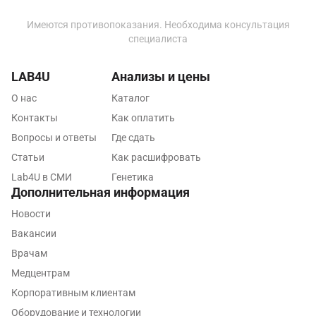
Жуковский
Имеются противопоказания. Необходима консультация
специалиста
Звенигород
Зеленоград
LAB4U
Анализы и цены
О нас
Каталог
Иваново
Контакты
Как оплатить
Ивантеевка
Вопросы и ответы
Где сдать
Ижевск
Статьи
Как расшифровать
Lab4U в СМИ
Генетика
Истра
Дополнительная информация
Йошкар-Ола
Новости
Вакансии
Калининград
Врачам
Калуга
Медцентрам
Корпоративным клиентам
Кемерово
Оборудование и технологии