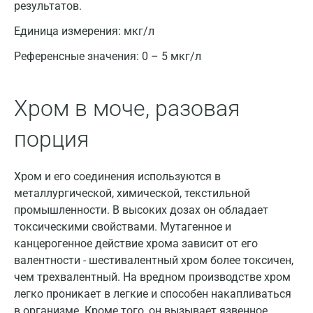
результатов.
Апрелевка
Единица измерения:
мкг/л
Армавир
Референсные значения:
0 – 5 мкг/л
Астрахань
Балашиха
Хром в моче, разовая
Барнаул
порция
Брянск
Хром и его соединения используются в
Великий Новгород
металлургической, химической, текстильной
Видное
промышленности. В высоких дозах он обладает
токсическими свойствами. Мутагенное и
Владимир
канцерогенное действие хрома зависит от его
валентности - шестивалентный хром более токсичен,
Волгоград
чем трехвалентный. На вредном производстве хром
Волжский
легко проникает в легкие и способен накапливаться
в организме. Кроме того, он вызывает язвенное