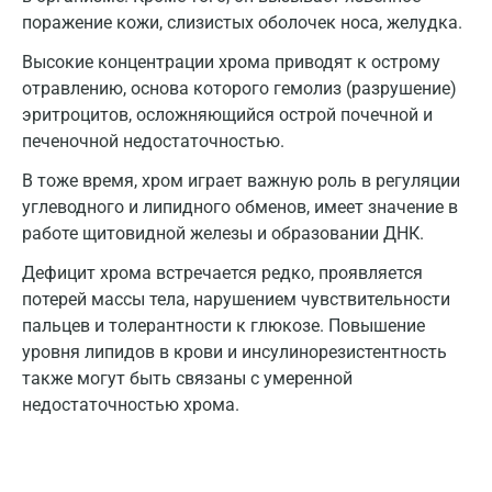
Вологда
поражение кожи, слизистых оболочек носа, желудка.
Воронеж
Высокие концентрации хрома приводят к острому
отравлению, основа которого гемолиз (разрушение)
Всеволожск
эритроцитов, осложняющийся острой почечной и
Гатчина
печеночной недостаточностью.
Геленджик
В тоже время, хром играет важную роль в регуляции
углеводного и липидного обменов, имеет значение в
Голубое
работе щитовидной железы и образовании ДНК.
Дзержинск
Дефицит хрома встречается редко, проявляется
потерей массы тела, нарушением чувствительности
Дзержинский
пальцев и толерантности к глюкозе. Повышение
Дмитров
уровня липидов в крови и инсулинорезистентность
также могут быть связаны с умеренной
Долгопрудный
недостаточностью хрома.
Домодедово
Екатеринбург