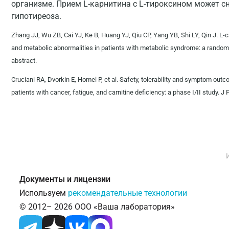
организме. Прием L-карнитина с L-тироксином может с
гипотиреоза.
Zhang JJ, Wu ZB, Cai YJ, Ke B, Huang YJ, Qiu CP, Yang YB, Shi LY, Qin J. L-c
and metabolic abnormalities in patients with metabolic syndrome: a randomi
abstract.
Cruciani RA, Dvorkin E, Homel P, et al. Safety, tolerability and symptom ou
patients with cancer, fatigue, and carnitine deficiency: a phase I/II study
Документы и лицензии
Используем
рекомендательные технологии
© 2012– 2026 ООО «Ваша лаборатория»