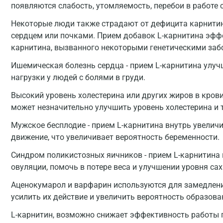
появляются слабость, утомляемость, перебои в работе 
Некоторые люди также страдают от дефицита карнитина 
сердцем или почками. Прием добавок L-карнитина эфф
карнитина, вызванного некоторыми генетическими за
Ишемическая болезнь сердца - прием L-карнитина улу
нагрузки у людей с болями в груди.
Высокий уровень холестерина или других жиров в крови
может незначительно улучшить уровень холестерина и 
Мужское бесплодие - прием L-карнитина внутрь увелич
движение, что увеличивает вероятность беременности.
Синдром поликистозных яичников - прием L-карнитина
овуляции, помочь в потере веса и улучшении уровня сах
Аценокумарол и варфарин используются для замедлени
усилить их действие и увеличить вероятность образова
L-карнитин, возможно снижает эффективность работы