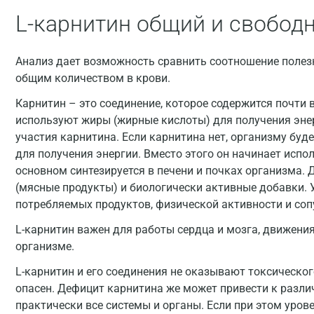
L-карнитин общий и свобод
Анализ дает возможность сравнить соотношение полезн
общим количеством в крови.
Карнитин – это соединение, которое содержится почти 
используют жиры (жирные кислоты) для получения энер
участия карнитина. Если карнитина нет, организму бу
для получения энергии. Вместо этого он начинает испо
основном синтезируется в печени и почках организма. 
(мясные продукты) и биологически активные добавки. 
потребляемых продуктов, физической активности и со
L-карнитин важен для работы сердца и мозга, движени
организме.
L-карнитин и его соединения не оказывают токсическог
опасен. Дефицит карнитина же может привести к раз
практически все системы и органы. Если при этом урове