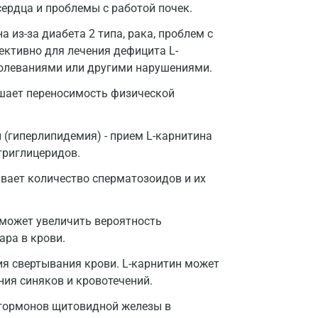
Воронеж
сердца и проблемы с работой почек.
Всеволожск
из-за диабета 2 типа, рака, проблем с
ективно для лечения дефицита L-
Гатчина
болеваниями или другими нарушениями.
Геленджик
чшает переносимость физической
Голубое
 (гиперлипидемия) - прием L-карнитина
Дзержинск
триглицеридов.
Дзержинский
ивает количество сперматозоидов и их
Дмитров
 может увеличить вероятность
Долгопрудный
ара в крови.
Домодедово
я свертывания крови. L-карнитин может
Екатеринбург
ния синяков и кровотечений.
 гормонов щитовидной железы в
Жуковский