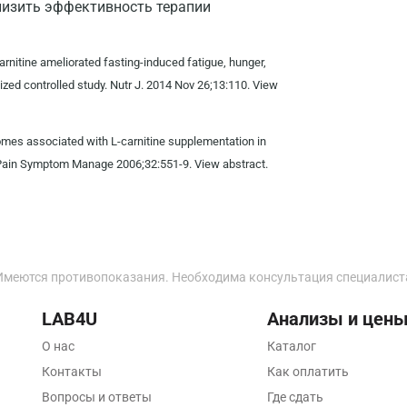
низить эффективность терапии
Звенигород
Зеленоград
arnitine ameliorated fasting-induced fatigue, hunger,
zed controlled study. Nutr J. 2014 Nov 26;13:110. View
Иваново
Ивантеевка
tcomes associated with L-carnitine supplementation in
Ижевск
. J Pain Symptom Manage 2006;32:551-9. View abstract.
Истра
Йошкар-Ола
Калининград
Имеются противопоказания. Необходима консультация специалист
Калуга
LAB4U
Анализы и цен
Кемерово
О нас
Каталог
Контакты
Как оплатить
Ковров
Вопросы и ответы
Где сдать