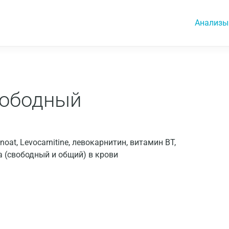
Анализы
вободный
anoat, Levocarnitine, левокарнитин, витамин BT,
а (свободный и общий) в крови