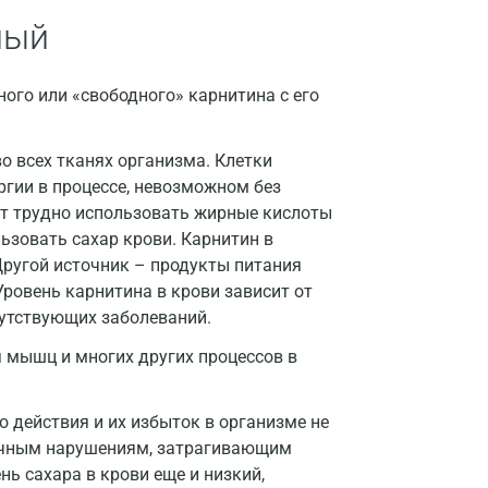
Армавир
ный
Астрахань
ого или «свободного» карнитина с его
Балашиха
Барнаул
во всех тканях организма. Клетки
гии в процессе, невозможном без
Брянск
дет трудно использовать жирные кислоты
Великий Новгород
льзовать сахар крови. Карнитин в
Другой источник – продукты питания
Видное
Уровень карнитина в крови зависит от
путствующих заболеваний.
Владимир
я мышц и многих других процессов в
Волгоград
Волжский
о действия и их избыток в организме не
личным нарушениям, затрагивающим
Вологда
нь сахара в крови еще и низкий,