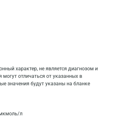
нный характер, не является диагнозом и
Москва
я могут отличаться от указанных в
ые значения будут указаны на бланке
Санкт-Петербург
Нижний Новгород
Казань
 мкмоль/л
Альметьевск
Апрелевка