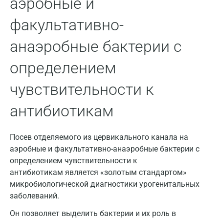
аэробные и
Домодедово
факультативно-
Екатеринбург
анаэробные бактерии с
Жуковский
определением
Звенигород
чувствительности к
Зеленоград
Иваново
антибиотикам
Ивантеевка
Посев отделяемого из цервикального канала на
Ижевск
аэробные и факультативно-анаэробные бактерии с
определением чувствительности к
Истра
антибиотикам является «золотым стандартом»
Йошкар-Ола
микробиологической диагностики урогенитальных
заболеваний.
Калининград
Он позволяет выделить бактерии и их роль в