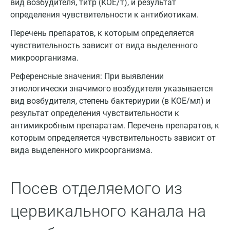
вид возбудителя, титр (КОЕ/т), и результат
определения чувствительности к антибиотикам.
Волжский
Перечень препаратов, к которым определяется
Вологда
чувствительность зависит от вида выделенного
микроорганизма.
Воронеж
Референсные значения:
При выявлении
Всеволожск
этиологически значимого возбудителя указывается
Гатчина
вид возбудителя, степень бактериурии (в КОЕ/мл) и
результат определения чувствительности к
Геленджик
антимикробным препаратам. Перечень препаратов, к
которым определяется чувствительность зависит от
Голубое
вида выделенного микроорганизма.
Дзержинск
Дзержинский
Посев отделяемого из
Дмитров
цервикального канала на
Долгопрудный