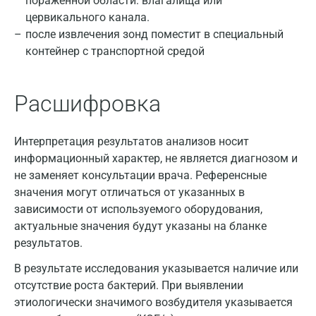
пораженной области: влагалища или
Казань
цервикального канала.
после извлечения зонд поместит в специальный
Альметьевск
контейнер с транспортной средой
Апрелевка
Армавир
Расшифровка
Астрахань
Интерпретация результатов анализов носит
Балашиха
информационный характер, не является диагнозом и
не заменяет консультации врача. Референсные
Барнаул
значения могут отличаться от указанных в
Брянск
зависимости от используемого оборудования,
актуальные значения будут указаны на бланке
Великий Новгород
результатов.
Видное
В результате исследования указывается наличие или
отсутствие роста бактерий. При выявлении
Владимир
этиологически значимого возбудителя указывается
Волгоград