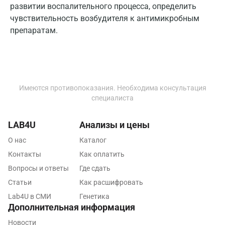
Калуга
развитии воспалительного процесса, определить
чувствительность возбудителя к антимикробным
Кемерово
препаратам.
Ковров
Коломна
Королев
Имеются противопоказания. Необходима консультация
Кострома
специалиста
Котельники
LAB4U
Анализы и цены
Красногорск
О нас
Каталог
Контакты
Как оплатить
Краснодар
Вопросы и ответы
Где сдать
Красноярск
Статьи
Как расшифровать
Курск
Lab4U в СМИ
Генетика
Дополнительная информация
Лабинск
Новости