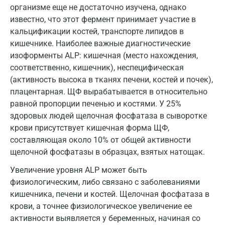
организме еще не достаточно изучена, однако
Ивантеевка
известно, что этот фермент принимает участие в
кальцификации костей, транспорте липидов в
Ижевск
кишечнике. Наиболее важные диагностические
Истра
изоформенты ALP: кишечная (место нахождения,
соответственно, кишечник), неспецифическая
Йошкар-Ола
(активность высока в тканях печени, костей и почек),
плацентарная. ЩФ вырабатывается в относительно
Калининград
равной пропорции печенью и костями. У 25%
Калуга
здоровых людей щелочная фосфатаза в сыворотке
крови присутствует кишечная форма ЩФ,
Кемерово
составляющая около 10% от общей активности
Ковров
щелочной фосфатазы в образцах, взятых натощак.
Увеличение уровня ALP может быть
Коломна
физиологическим, либо связано с заболеваниями
Королев
кишечника, печени и костей. Щелочная фосфатаза в
крови, а точнее физиологическое увеличение ее
Кострома
активности выявляется у беременных, начиная со