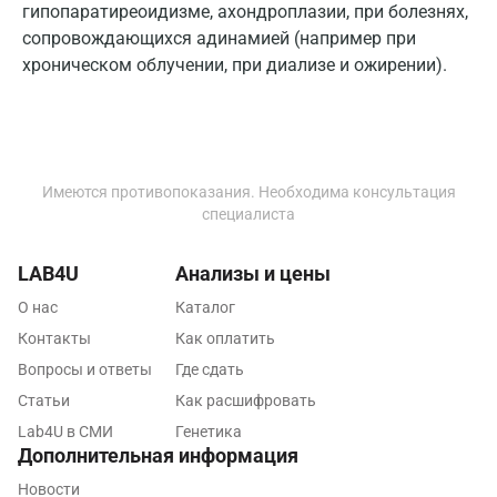
гипопаратиреоидизме, ахондроплазии, при болезнях,
Пятигорск
сопровождающихся адинамией (например при
хроническом облучении, при диализе и ожирении).
Раменское
Реутов
Ростов-на-Дону
Имеются противопоказания. Необходима консультация
Рыбинск
специалиста
Рязань
LAB4U
Анализы и цены
Самара
О нас
Каталог
Саратов
Контакты
Как оплатить
Вопросы и ответы
Где сдать
Сергиев Посад
Статьи
Как расшифровать
Серпухов
Lab4U в СМИ
Генетика
Дополнительная информация
Смоленск
Новости