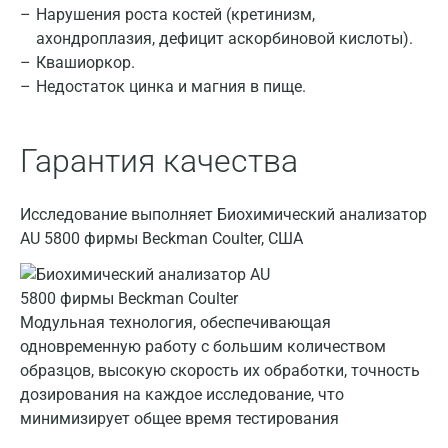
Нарушения роста костей (кретинизм,
Барнаул
ахондроплазия, дефицит аскорбиновой кислоты).
Квашиоркор.
Брянск
Недостаток цинка и магния в пище.
Великий Новгород
Видное
Гарантия качества
Владимир
Исследование выполняет Биохимический анализатор
Волгоград
AU 5800 фирмы Beckman Coulter, США
Волжский
Вологда
Модульная технология, обеспечивающая
Воронеж
одновременную работу с большим количеством
образцов, высокую скорость их обработки, точность
Всеволожск
дозирования на каждое исследование, что
Гатчина
минимизирует общее время тестирования