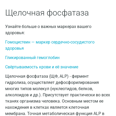
Геленджик
Щелочная фосфатаза
Голубое
Дзержинск
Узнайте больше о важных маркерах вашего
Дзержинский
здоровья:
Гомоцистеин — маркер сердечно-сосудистого
Дмитров
здоровья
Долгопрудный
Гликированный гемоглобин
Домодедово
Свёртываемость крови и её значение
Екатеринбург
Щелочная фосфатаза (ЩФ, ALP) - фермент
гидролиза, осуществляет дефосфорилирования
Жуковский
многих типов молекул (нуклеотидов, белков,
Звенигород
алколоидов и др.). Присутствует практически во всех
тканях организма человека. Основным местом ее
Зеленоград
нахождения в клетках является клеточная
Иваново
мембрана. Точная метаболическая функция ALP в