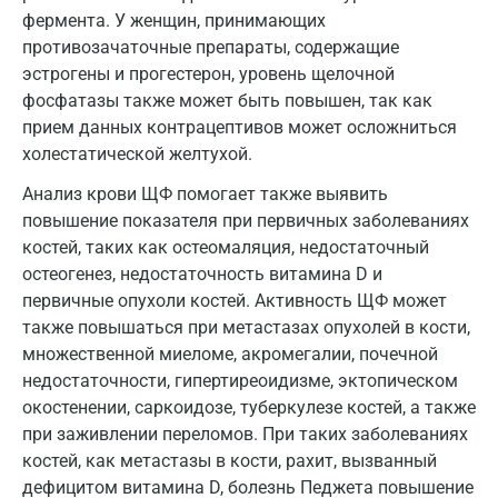
фермента. У женщин, принимающих
Мытищи
противозачаточные препараты, содержащие
эстрогены и прогестерон, уровень щелочной
Набережные Челны
фосфатазы также может быть повышен, так как
Наро-Фоминск
прием данных контрацептивов может осложниться
холестатической желтухой.
Нижневартовск
Анализ крови ЩФ помогает также выявить
Нижнекамск
повышение показателя при первичных заболеваниях
костей, таких как остеомаляция, недостаточный
Новокузнецк
остеогенез, недостаточность витамина D и
Новороссийск
первичные опухоли костей. Активность ЩФ может
также повышаться при метастазах опухолей в кости,
Новосибирск
множественной миеломе, акромегалии, почечной
Ногинск
недостаточности, гипертиреоидизме, эктопическом
окостенении, саркоидозе, туберкулезе костей, а также
Обнинск
при заживлении переломов. При таких заболеваниях
костей, как метастазы в кости, рахит, вызванный
Одинцово
дефицитом витамина D, болезнь Педжета повышение