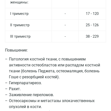
женщины:
I триместр
-
17 - 120
II триместр
-
25 - 126
III триместр
-
38 - 229
Повышение:
Патология костной ткани, с повышением
активности остеобластов или распадом костной
ткани (болезнь Педжета, остеомаляция, болезнь
Гоше с резорбцией костей).
Гиперпаратиреоз.
Рахит.
Заживление переломов.
Остеосаркомы и метастазы злокачественных
опухолей в кости.