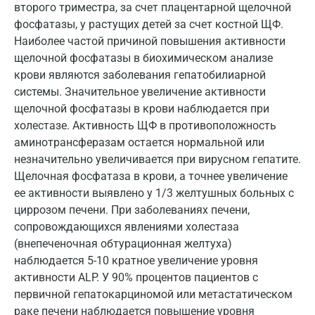
Котельники
второго триместра, за счет плацентарной щелочной
фосфатазы, у растущих детей за счет костной ЩФ.
Красногорск
Наиболее частой причиной повышения активности
щелочной фосфатазы в биохимическом анализе
Краснодар
крови являются заболевания гепатобилиарной
Красноярск
системы. Значительное увеличение активности
щелочной фосфатазы в крови наблюдается при
Курск
холестазе. Активность ЩФ в противоположность
аминотрансферазам остается нормальной или
Лабинск
незначительно увеличивается при вирусном гепатите.
Липецк
Щелочная фосфатаза в крови, а точнее увеличение
ее активности выявлено у 1/3 желтушных больных с
Лобня
циррозом печени. При заболеваниях печени,
Люберцы
сопровождающихся явлениями холестаза
(внепеченочная обтурационная желтуха)
Майкоп
наблюдается 5-10 кратное увеличение уровня
активности ALP. У 90% процентов пациентов с
Мурино
первичной гепатокарциномой или метастатическом
Мурманск
раке печени наблюдается повышение уровня