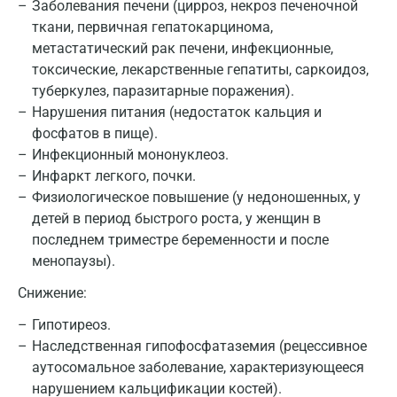
Заболевания печени (цирроз, некроз печеночной
ткани, первичная гепатокарцинома,
метастатический рак печени, инфекционные,
токсические, лекарственные гепатиты, саркоидоз,
туберкулез, паразитарные поражения).
Москва
Нарушения питания (недостаток кальция и
фосфатов в пище).
Санкт-Петербург
Инфекционный мононуклеоз.
Инфаркт легкого, почки.
Нижний Новгород
Физиологическое повышение (у недоношенных, у
Казань
детей в период быстрого роста, у женщин в
последнем триместре беременности и после
Альметьевск
менопаузы).
Апрелевка
Снижение:
Армавир
Гипотиреоз.
Наследственная гипофосфатаземия (рецессивное
Астрахань
аутосомальное заболевание, характеризующееся
Балашиха
нарушением кальцификации костей).