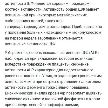
Омск
активности ЩФ является хорошим признаком
костной активности. Активность общей ЩФ бывает
Орел
повышенной при некоторых метаболических
заболеваниях костей, таких как
Оренбург
гиперпаратиреоидизм и остеопороз. Приблизительно
Орехово-Зуево
у половины больных инфекционным мононуклеозом
на первой неделе заболевания отмечается
Павловский посад
повышение активности ЩФ.
Пенза
У беременных очень высокая активность ЩФ (ALP)
наблюдается при эклампсии, которая возникает
Пермь
вследствие повреждения плаценты, снижение
Петрозаводск
активности ALP характерно для недостаточного
развития плаценты. У лиц, страдающих хроническим
Подольск
алкоголизмом и при острых отравлениях алкоголем
Псков
активность фермента тоже сильно повышена.
Биохимический анализ крови Alp позволяет выявить
Пушкин
снижение активности щелочной фосфатазы в крови
при наследственной гипофосфатаземии,
Пушкино