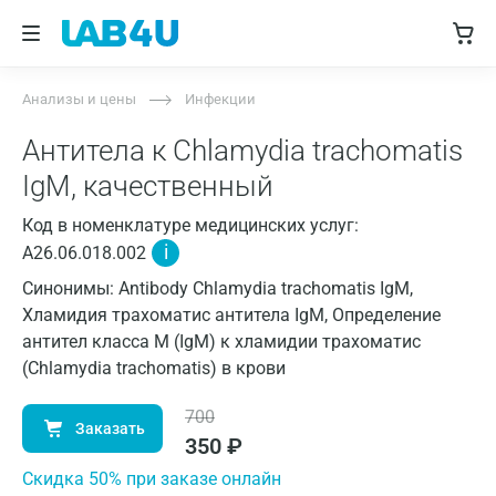
Анализы и цены
Инфекции
Антитела к Chlamydia trachomatis
IgM, качественный
Код в номенклатуре медицинских услуг:
i
A26.06.018.002
Синонимы: Antibody Chlamydia trachomatis IgM,
Хламидия трахоматис антитела IgM, Определение
антител класса M (IgM) к хламидии трахоматис
(Chlamydia trachomatis) в крови
700
Заказать
350
₽
Cкидка 50% при заказе онлайн