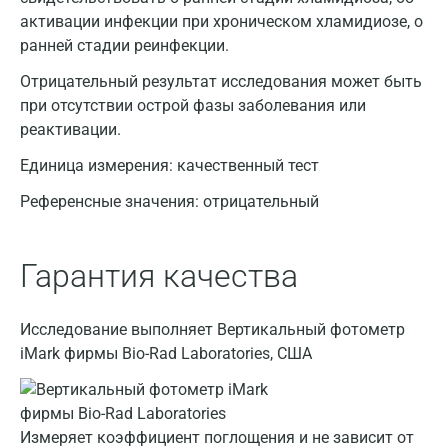
активации инфекции при хроническом хламидиозе, о
Казань
ранней стадии реинфекции.
Альметьевск
Отрицательный результат исследования может быть
Апрелевка
при отсутствии острой фазы заболевания или
реактивации.
Армавир
Единица измерения:
качественный тест
Астрахань
Референсные значения:
отрицательный
Балашиха
Барнаул
Гарантия качества
Брянск
Исследование выполняет Вертикальный фотометр
Великий Новгород
iMark фирмы Bio-Rad Laboratories, США
Видное
Владимир
Измеряет коэффициент поглощения и не зависит от