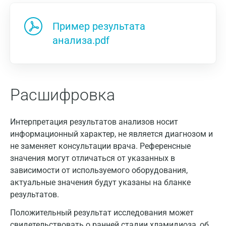
Пример результата
анализа.pdf
Расшифровка
Интерпретация результатов анализов носит
информационный характер, не является диагнозом и
не заменяет консультации врача. Референсные
значения могут отличаться от указанных в
зависимости от используемого оборудования,
Москва
актуальные значения будут указаны на бланке
результатов.
Санкт-Петербург
Положительный результат исследования может
Нижний Новгород
свидетельствовать о ранней стадии хламидиоза, об