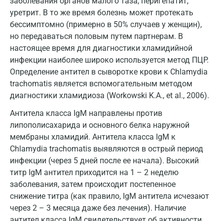
заболевания органов малого таза, перигепатит,
Домодедово
уретрит. В то же время болезнь может протекать
бессимптомно (примерно в 50% случаев у женщин),
Екатеринбург
но передаваться половым путем партнерам. В
настоящее время для диагностики хламидийной
Жуковский
инфекции наиболее широко используется метод ПЦР.
Звенигород
Определение антител в сыворотке крови к Chlamydia
trachomatis является вспомогательным методом
Зеленоград
диагностики хламидиоза (Workowski K.A., et al., 2006).
Иваново
Антитела класса IgM направлены против
липополисахарида и основного белка наружной
Ивантеевка
мембраны хламидий. Антитела класса IgM к
Ижевск
Chlamydia trachomatis выявляются в острый период
инфекции (через 5 дней после ее начала). Высокий
Истра
титр IgM антител приходится на 1 – 2 неделю
заболевания, затем происходит постепенное
Йошкар-Ола
снижение титра (как правило, IgM антитела исчезают
Калининград
через 2 – 3 месяца даже без лечения). Наличие
антител класса IgM свидетельствует об активности