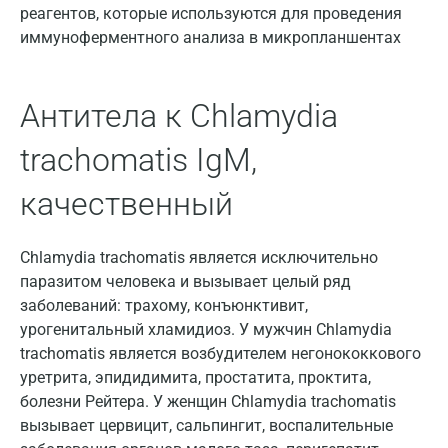
Волгоград
реагентов, которые используются для проведения
иммуноферментного анализа в микропланшентах
Волжский
Вологда
Антитела к Chlamydia
Воронеж
trachomatis IgM,
Всеволожск
качественный
Гатчина
Геленджик
Chlamydia trachomatis является исключительно
Голубое
паразитом человека и вызывает целый ряд
заболеваний: трахому, конъюнктивит,
Дзержинск
урогенитальный хламидиоз. У мужчин Chlamydia
trachomatis является возбудителем негонококкового
Дзержинский
уретрита, эпидидимита, простатита, проктита,
Дмитров
болезни Рейтера. У женщин Chlamydia trachomatis
вызывает цервицит, сальпингит, воспалительные
Долгопрудный