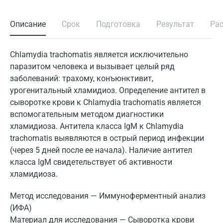
Описание
Срок
Подготовка
Результат
Ра
Chlamydia trachomatis является исключительно
паразитом человека и вызывает целый ряд
заболеваний: трахому, конъюнктивит,
урогенитальный хламидиоз. Определение антител в
сыворотке крови к Chlamydia trachomatis является
вспомогательным методом диагностики
хламидиоза. Антитела класса IgM к Chlamydia
trachomatis выявляются в острый период инфекции
(через 5 дней после ее начала). Наличие антител
класса IgM свидетельствует об активности
хламидиоза.
Метод исследования — Иммуноферментный анализ
(ИФА)
Материал для исследования — Сыворотка крови