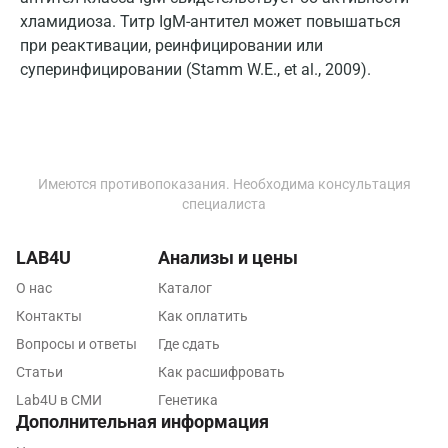
Калуга
хламидиоза. Титр IgM-антител может повышаться
Кемерово
при реактивации, реинфицировании или
суперинфицировании (Stamm W.E., et al., 2009).
Ковров
Коломна
Королев
Имеются противопоказания. Необходима консультация
Кострома
специалиста
Котельники
LAB4U
Анализы и цены
Красногорск
О нас
Каталог
Краснодар
Контакты
Как оплатить
Вопросы и ответы
Где сдать
Красноярск
Статьи
Как расшифровать
Курск
Lab4U в СМИ
Генетика
Дополнительная информация
Лабинск