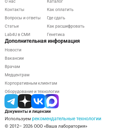
О нас
Каталог
Королев
Контакты
Как оплатить
Кострома
Вопросы и ответы
Где сдать
Статьи
Как расшифровать
Котельники
Lab4U в СМИ
Генетика
Красногорск
Дополнительная информация
Новости
Краснодар
Вакансии
Красноярск
Врачам
Курск
Медцентрам
Корпоративным клиентам
Лабинск
Оборудование и технологии
Липецк
Лобня
Документы и лицензии
рекомендательные технологии
Используем
Люберцы
© 2012– 2026 ООО «Ваша лаборатория»