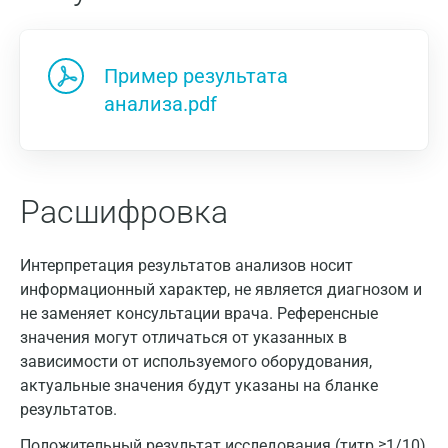
Пример результата
анализа.pdf
Расшифровка
Москва
Санкт-Петербург
Интерпретация результатов анализов носит
информационный характер, не является диагнозом и
Нижний Новгород
не заменяет консультации врача. Референсные
Казань
значения могут отличаться от указанных в
зависимости от используемого оборудования,
Альметьевск
актуальные значения будут указаны на бланке
Апрелевка
результатов.
Положительный результат исследования (титр ≥1/10)
Армавир