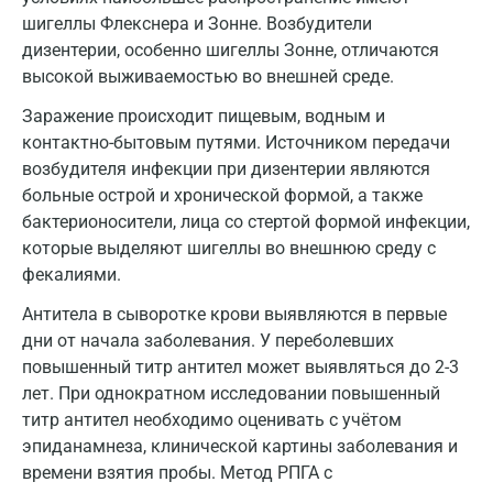
Всеволожск
шигеллы Флекснера и Зонне. Возбудители
дизентерии, особенно шигеллы Зонне, отличаются
Гатчина
высокой выживаемостью во внешней среде.
Геленджик
Заражение происходит пищевым, водным и
контактно-бытовым путями. Источником передачи
Голубое
возбудителя инфекции при дизентерии являются
Дзержинск
больные острой и хронической формой, а также
бактерионосители, лица со стертой формой инфекции,
Дзержинский
которые выделяют шигеллы во внешнюю среду с
фекалиями.
Дмитров
Антитела в сыворотке крови выявляются в первые
Долгопрудный
дни от начала заболевания. У переболевших
Домодедово
повышенный титр антител может выявляться до 2-3
лет. При однократном исследовании повышенный
Екатеринбург
титр антител необходимо оценивать с учётом
эпиданамнеза, клинической картины заболевания и
Жуковский
времени взятия пробы. Метод РПГА с
Звенигород