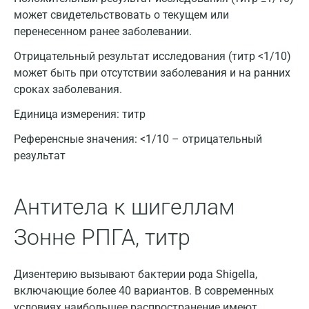
может свидетельствовать о текущем или
Астрахань
перенесенном ранее заболевании.
Балашиха
Отрицательный результат исследования (титр <1/10)
может быть при отсутствии заболевания и на ранних
Барнаул
сроках заболевания.
Брянск
Единица измерения:
титр
Великий Новгород
Референсные значения:
<1/10 – отрицательный
результат
Видное
Владимир
Антитела к шигеллам
Волгоград
Зонне РПГА, титр
Волжский
Вологда
Дизентерию вызывают бактерии рода Shigella,
включающие более 40 вариантов. В современных
Воронеж
условиях наибольшее распространение имеют