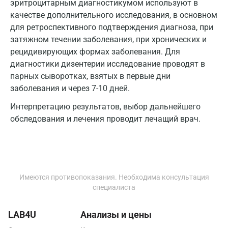
эритроцитарным диагностикумом используют в
качестве дополнительного исследования, в основном
Зеленоград
для ретроспективного подтверждения диагноза, при
Иваново
затяжном течении заболевания, при хронических и
рецидивирующих формах заболевания. Для
Ивантеевка
диагностики дизентерии исследование проводят в
парных сыворотках, взятых в первые дни
Ижевск
заболевания и через 7-10 дней.
Истра
Интерпретацию результатов, выбор дальнейшего
Йошкар-Ола
обследования и лечения проводит лечащий врач.
Калининград
Калуга
Имеются противопоказания. Необходима консультация
Кемерово
специалиста
Ковров
LAB4U
Анализы и цены
Коломна