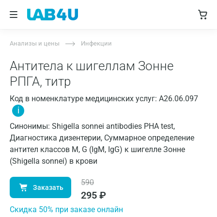
Анализы и цены
Инфекции
Антитела к шигеллам Зонне
РПГА, титр
Код в номенклатуре медицинских услуг: A26.06.097
i
Синонимы: Shigella sonnei antibodies PHA test,
Диагностика дизентерии, Суммарное определение
антител классов M, G (IgM, IgG) к шигелле Зонне
(Shigella sonnei) в крови
590
Заказать
295
₽
Cкидка 50% при заказе онлайн