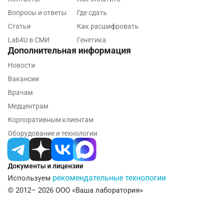
Обнинск
Вопросы и ответы
Где сдать
Одинцово
Статьи
Как расшифровать
Омск
Lab4U в СМИ
Генетика
Дополнительная информация
Орел
Новости
Оренбург
Вакансии
Врачам
Орехово-Зуево
Медцентрам
Павловский посад
Корпоративным клиентам
Оборудование и технологии
Пенза
Пермь
Документы и лицензии
Петрозаводск
рекомендательные технологии
Используем
© 2012– 2026 ООО «Ваша лаборатория»
Подольск
Псков