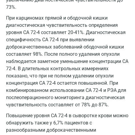
Королев
73%.
Кострома
При карциномах прямой и ободочной кишки
Котельники
диагностическая чувствительность определения
уровня CA 72-4 составляет 20-41%. Диагностическая
Красногорск
специфичность СА 72-4 при выявлении
доброкачественных заболеваний ободочной кишки
Краснодар
составляет 98%. После полного удаления опухоли
Красноярск
наблюдается заметное уменьшение концентрации СА
72-4. В длительных контрольных измерениях
Курск
показано, что при не полном удалении опухоли
Лабинск
концентрация СА 72-4 остается повышенной. При
комбинированном использовании СА 72-4 и РЭА для
Липецк
послеоперационного мониторинга диагностическая
чувствительность составляет от 78% до 87%.
Лобня
Повышение уровня CA 72-4 в сыворотке крови можно
Люберцы
обнаружить также у 6,7% пациентов с
Майкоп
разнообразными доброкачественными