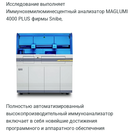
Исследование выполняет
Астрахань
Иммунохемилюминесцентный анализатор MAGLUMI
Балашиха
4000 PLUS фирмы Snibe,
Барнаул
Брянск
Великий Новгород
Видное
Владимир
Волгоград
Волжский
Полностью автоматизированный
Вологда
высокопроизводительный иммуноанализатор
включает в себя новейшие достижения
Воронеж
программного и аппаратного обеспечения