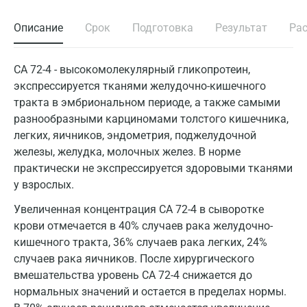
Описание
Срок
Подготовка
Результат
Ра
CA 72-4 - высокомолекулярный гликопротеин,
экспрессируется тканями желудочно-кишечного
тракта в эмбриональном периоде, а также самыми
разнообразными карциномами толстого кишечника,
легких, яичников, эндометрия, поджелудочной
железы, желудка, молочных желез. В норме
практически не экспрессируется здоровыми тканями
у взрослых.
Увеличенная концентрация CA 72-4 в сыворотке
крови отмечается в 40% случаев рака желудочно-
кишечного тракта, 36% случаев рака легких, 24%
случаев рака яичников. После хирургического
вмешательства уровень СА 72-4 снижается до
нормальных значений и остается в пределах нормы.