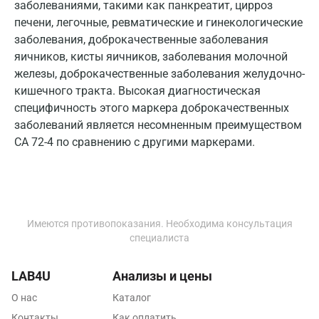
заболеваниями, такими как панкреатит, цирроз
Мурино
печени, легочные, ревматические и гинекологические
заболевания, доброкачественные заболевания
Мурманск
яичников, кисты яичников, заболевания молочной
Мытищи
железы, доброкачественные заболевания желудочно-
кишечного тракта. Высокая диагностическая
Набережные Челны
специфичность этого маркера доброкачественных
заболеваний является несомненным преимуществом
Наро-Фоминск
СА 72-4 по сравнению с другими маркерами.
Нижневартовск
Нижнекамск
Новокузнецк
Имеются противопоказания. Необходима консультация
Новороссийск
специалиста
Новосибирск
LAB4U
Анализы и цены
Ногинск
О нас
Каталог
Контакты
Как оплатить