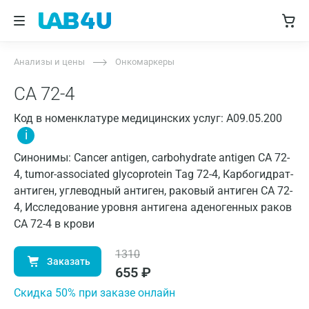
Анализы и цены
Онкомаркеры
СА 72-4
Код в номенклатуре медицинских услуг: A09.05.200
i
Синонимы: Cancer antigen, carbohydrate antigen CA 72-
4, tumor-associated glycoprotein Tag 72-4, Карбогидрат-
антиген, углеводный антиген, раковый антиген СА 72-
4, Исследование уровня антигена аденогенных раков
CA 72-4 в крови
1310
Заказать
655
₽
Cкидка 50% при заказе онлайн