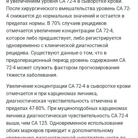
и увеличением уровня СА 72-4 в сыворотке крови.
Зеленоград
После хирургического вмешательства уровень СА 72-
4 снижается до нормальных значений и остается в
Иваново
пределах нормы. В 70% случаев рецидивов
Ивантеевка
отмечается увеличение концентрации СА 72-4,
которое либо предшествует, либо регистрируется
Ижевск
одновременно с клинической диагностикой
рецидива. Существуют данные о том, что в
Истра
предоперационный период уровень содержания СА
Йошкар-Ола
72-4 может служить фактором прогнозирования
тяжести заболевания.
Калининград
Увеличение концентрации CA 72-4 в сыворотке крови
Калуга
отмечается и при карциномах яичника,
диагностическая чувствительность отмечена в
Кемерово
пределах 47-80%. При муциноподобных карциномах
Ковров
яичника диагностическая чувствительность СА 72-4
выше, чем СА 125. Одновременное использование
Коломна
обоих маркеров приводит к дополнительному
увеличению диагностической чувствительности до