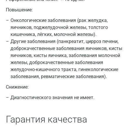
Повышение:
Онкологические заболевания (рак желудка,
яичников, поджелудочной железы, толстого
кишечника, лёгких, молочной железы).
Другие заболевания (панкреатит, цирроз печени,
доброкачественные заболевания яичников, кисты
яичников, кисты яичника, заболевания молочной
Москва
железы, доброкачественные заболевания
Санкт-Петербург
желудочно-кишечного тракта, гинекологические
заболевания, ревматические заболевания).
Нижний Новгород
Снижение:
Казань
Диагностического значения не имеет.
Альметьевск
Апрелевка
Гарантия качества
Армавир