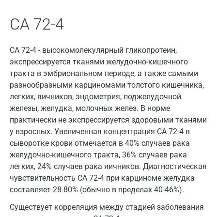
Всеволожск
Гатчина
СА 72-4
Геленджик
CA 72-4 - высокомолекулярный гликопротеин,
Голубое
экспрессируется тканями желудочно-кишечного
тракта в эмбриональном периоде, а также самыми
Дзержинск
разнообразными карциномами толстого кишечника,
Дзержинский
легких, яичников, эндометрия, поджелудочной
железы, желудка, молочных желез. В норме
Дмитров
практически не экспрессируется здоровыми тканями
у взрослых. Увеличенная концентрация CA 72-4 в
Долгопрудный
сыворотке крови отмечается в 40% случаев рака
Домодедово
желудочно-кишечного тракта, 36% случаев рака
легких, 24% случаев рака яичников. Диагностическая
Екатеринбург
чувствительность CA 72-4 при карциноме желудка
Жуковский
составляет 28-80% (обычно в пределах 40-46%).
Существует корреляция между стадией заболевания
Звенигород