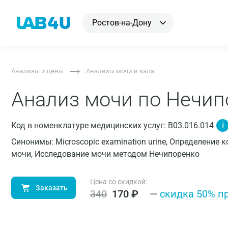
Ростов-на-Дону
Анализы и цены
Анализы мочи и кала
Анализ мочи по Нечип
i
Код в номенклатуре медицинских услуг: B03.016.014
Синонимы: Microscopic examination urine, Определение
мочи, Исследование мочи методом Нечипоренко
Цена со скидкой:
Заказать
340
170
₽
—
cкидка 50% п