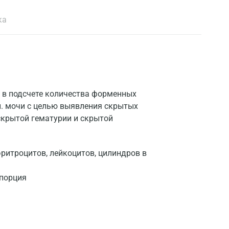
ка
 в подсчете количества форменных
л. мочи с целью выявления скрытых
скрытой гематурии и скрытой
итроцитов, лейкоцитов, цилиндров в
 порция