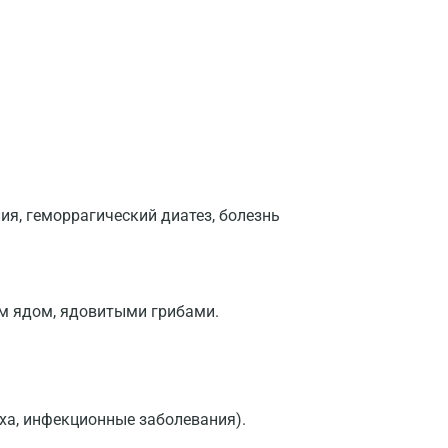
Волжский
Вологда
Воронеж
Всеволожск
Гатчина
Геленджик
я, геморрагический диатез, болезнь
Голубое
Дзержинск
м ядом, ядовитыми грибами.
Дзержинский
Дмитров
Долгопрудный
уха, инфекционные заболевания).
Домодедово