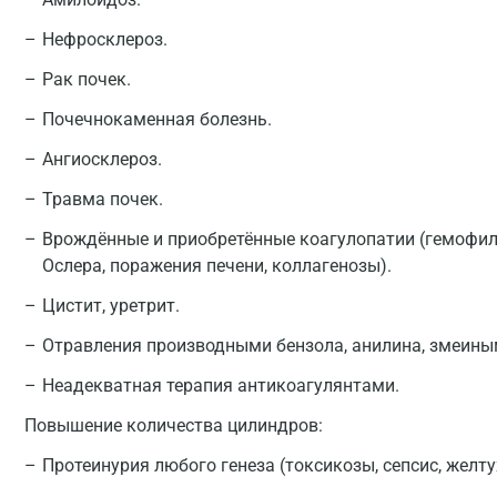
Нефросклероз.
Рак почек.
Почечнокаменная болезнь.
Ангиосклероз.
Травма почек.
Врождённые и приобретённые коагулопатии (гемофили
Ослера, поражения печени, коллагенозы).
Цистит, уретрит.
Отравления производными бензола, анилина, змеины
Неадекватная терапия антикоагулянтами.
Повышение количества цилиндров:
Протеинурия любого генеза (токсикозы, сепсис, желт