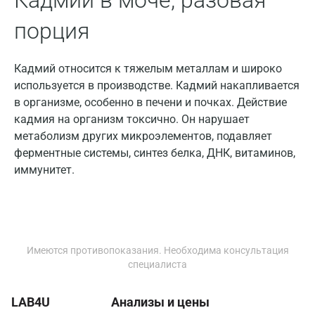
Кадмий в моче, разовая
Всеволожск
порция
Гатчина
Кадмий относится к тяжелым металлам и широко
Геленджик
используется в производстве. Кадмий накапливается
Голубое
в организме, особенно в печени и почках. Действие
кадмия на организм токсично. Он нарушает
Дзержинск
метаболизм других микроэлементов, подавляет
Дзержинский
ферментные системы, синтез белка, ДНК, витаминов,
иммунитет.
Дмитров
Долгопрудный
Домодедово
Имеются противопоказания. Необходима консультация
Екатеринбург
специалиста
Жуковский
LAB4U
Анализы и цены