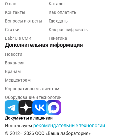
Звенигород
О нас
Каталог
Контакты
Как оплатить
Зеленоград
Вопросы и ответы
Где сдать
Иваново
Статьи
Как расшифровать
Ивантеевка
Lab4U в СМИ
Генетика
Дополнительная информация
Ижевск
Новости
Истра
Вакансии
Врачам
Йошкар-Ола
Медцентрам
Калининград
Корпоративным клиентам
Калуга
Оборудование и технологии
Кемерово
Документы и лицензии
Ковров
рекомендательные технологии
Используем
Коломна
© 2012– 2026 ООО «Ваша лаборатория»