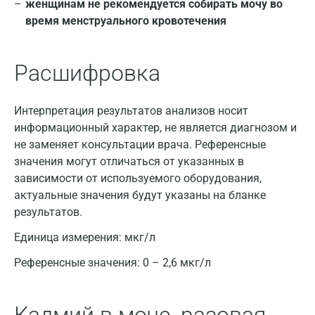
Армавир
женщинам не рекомендуется собирать мочу во
время менструального кровотечения
Астрахань
Балашиха
Расшифровка
Барнаул
Интерпретация результатов анализов носит
Брянск
информационный характер, не является диагнозом и
Великий Новгород
не заменяет консультации врача. Референсные
значения могут отличаться от указанных в
Видное
зависимости от используемого оборудования,
Владимир
актуальные значения будут указаны на бланке
результатов.
Волгоград
Единица измерения:
мкг/л
Волжский
Референсные значения:
0 – 2,6 мкг/л
Вологда
Воронеж