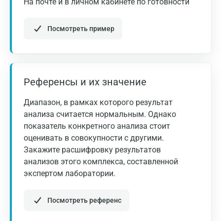
На почте и в личном кабинете по готовности
Латентный
Железо
Показатели
Норма
дефицит
Посмотреть пример
а
железа
Железо
сыв.,
Референсы и их значение
мкмоль/л:
Москва
Диапазон, в рамках которого результат
9,4 -
Санкт-Петербург
анализа считается нормальным. Однако
мужчины
< 7,5
29,9
показатель конкретного анализа стоит
Нижний Новгород
оценивать в совокупности с другими.
8,7 -
Закажите расшифровку результатов
женщины
< 6,0
Казань
27,0
анализов этого комплекса, составленной
Альметьевск
экспертом лаборатории.
ОЖСС,
44,7 -
> 71,6
Апрелевка
мкмоль/л
71,6
Посмотреть референс
Армавир
Ферритин,