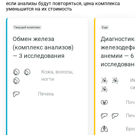
если анализы будут повторяться, цена комплекса
уменьшится на их стоимость
Текущий комплекс
Еще
Обмен железа
Диагностик
(комплекс анализов)
железодеф
— 3 исследования
анемии — 6
исследован
Кожа, волосы,
ногти
И
с
Печень
Поч
Печ
Бро