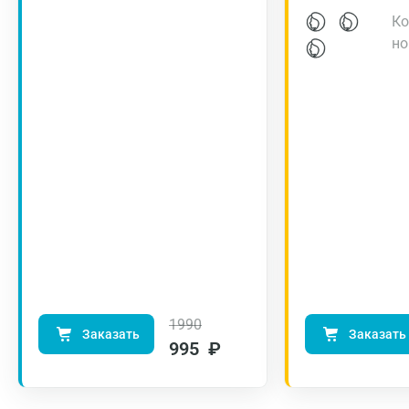
Ко
но
1990
Заказать
Заказать
995 ₽