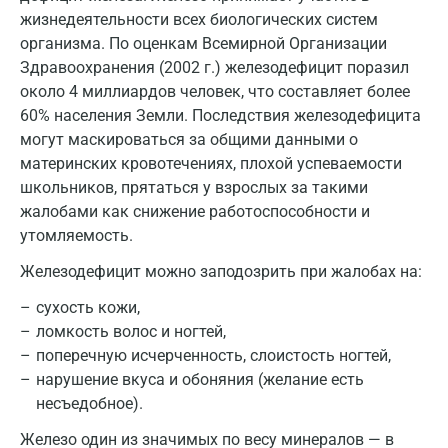
жизнедеятельности всех биологических систем
Кострома
организма. По оценкам Всемирной Организации
Здравоохранения (2002 г.) железодефицит поразил
Котельники
около 4 миллиардов человек, что составляет более
Красногорск
60% населения Земли. Последствия железодефицита
могут маскироваться за общими данными о
Краснодар
материнских кровотечениях, плохой успеваемости
школьников, прятаться у взрослых за такими
Красноярск
жалобами как снижение работоспособности и
Курск
утомляемость.
Лабинск
Железодефицит можно заподозрить при жалобах на:
сухость кожи,
Липецк
ломкость волос и ногтей,
Лобня
поперечную исчерченность, слоистость ногтей,
нарушение вкуса и обоняния (желание есть
Люберцы
несъедобное).
Майкоп
Железо один из значимых по весу минералов — в