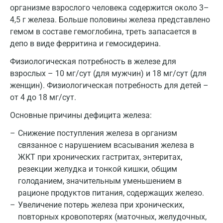
организме взрослого человека содержится около 3–
Мурино
4,5 г железа. Больше половины железа представлено
Мурманск
гемом в составе гемоглобина, треть запасается в
депо в виде ферритина и гемосидерина.
Мытищи
Физиологическая потребность в железе для
Набережные Челны
взрослых – 10 мг/сут (для мужчин) и 18 мг/сут (для
женщин). Физиологическая потребность для детей –
Наро-Фоминск
от 4 до 18 мг/сут.
Нижневартовск
Основные причины дефицита железа:
Нижнекамск
Снижение поступления железа в организм
Новокузнецк
связанное с нарушением всасывания железа в
ЖКТ при хронических гастритах, энтеритах,
Новороссийск
резекции желудка и тонкой кишки, общим
голоданием, значительным уменьшением в
Новосибирск
рационе продуктов питания, содержащих железо.
Ногинск
Увеличение потерь железа при хронических,
повторных кровопотерях (маточных, желудочных,
Обнинск