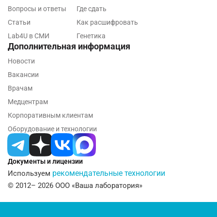
Серпухов
Вопросы и ответы
Где сдать
Смоленск
Статьи
Как расшифровать
Lab4U в СМИ
Генетика
Сочи
Дополнительная информация
Ставрополь
Новости
Вакансии
Сургут
Врачам
Тамбов
Медцентрам
Тверь
Корпоративным клиентам
Оборудование и технологии
Тольятти
Томск
Документы и лицензии
Тосно
рекомендательные технологии
Используем
© 2012– 2026 ООО «Ваша лаборатория»
Туапсе
Тула