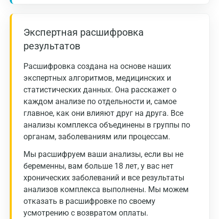
мкг/л:
Астрахань
Балашиха
30 -
Экспертная расшифровка
мужчины
< 40
400
результатов
Барнаул
13 -
Брянск
Расшифровка создана на основе наших
женщины
< 20
150
экспертных алгоритмов, медицинских и
Великий Новгород
статистических данных. Она расскажет о
каждом анализе по отдельности и, самое
Видное
главное, как они влияют друг на друга. Все
Владимир
анализы комплекса объединены в группы по
органам, заболеваниям или процессам.
Волгоград
Мы расшифруем ваши анализы, если вы не
Волжский
беременны, вам больше 18 лет, у вас нет
хронических заболеваний и все результаты
Вологда
анализов комплекса выполнены. Мы можем
Воронеж
отказать в расшифровке по своему
усмотрению с возвратом оплаты.
Всеволожск