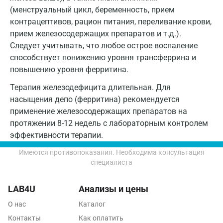
Пушкин
(менструальный цикл, беременность, прием
контрацептивов, рацион питания, переливание крови,
Пушкино
прием железосодержащих препаратов и т.д.).
Следует учитывать, что любое острое воспаление
Пятигорск
способствует понижению уровня трансферрина и
Раменское
повышению уровня ферритина.
Реутов
Терапия железодефицита длительная. Для
насыщения депо (ферритина) рекомендуется
Ростов-на-Дону
применение железосодержащих препаратов на
протяжении 8-12 недель с лабораторным контролем
Рыбинск
эффективности терапии.
Рязань
Имеются противопоказания. Необходима консультация
специалиста
Самара
Саратов
LAB4U
Анализы и цены
Сергиев Посад
О нас
Каталог
Контакты
Как оплатить