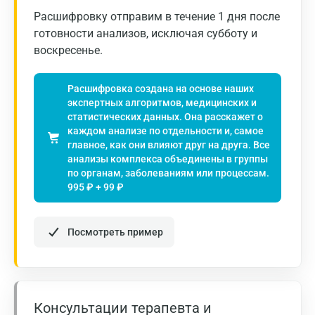
Расшифровку отправим в течение 1 дня после
Гатчина
готовности анализов, исключая субботу и
воскресенье.
Геленджик
Голубое
Расшифровка создана на основе наших
экспертных алгоритмов, медицинских и
Дзержинск
статистических данных. Она расскажет о
каждом анализе по отдельности и, самое
Дзержинский
главное, как они влияют друг на друга. Все
анализы комплекса объединены в группы
Дмитров
по органам, заболеваниям или процессам.
995 ₽ + 99 ₽
Долгопрудный
Домодедово
Посмотреть пример
Екатеринбург
Жуковский
Звенигород
Консультации терапевта и