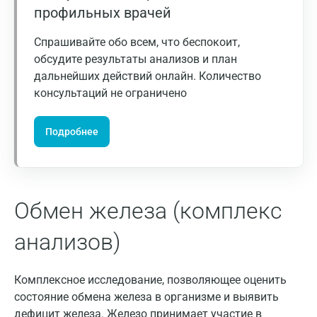
профильных врачей
Зеленоград
Иваново
Спрашивайте обо всем, что беспокоит,
обсудите результаты анализов и план
Ивантеевка
дальнейших действий онлайн. Количество
консультаций не ограничено
Ижевск
Истра
Подробнее
Йошкар-Ола
Калининград
Обмен железа (комплекс
Калуга
Кемерово
анализов)
Ковров
Комплексное исследование, позволяющее оценить
Коломна
состояние обмена железа в организме и выявить
дефицит железа. Железо принимает участие в
Королев