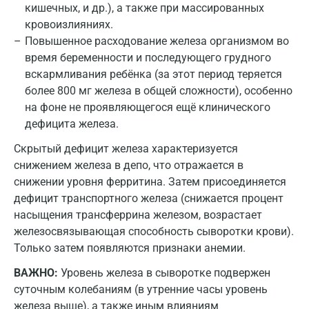
кишечных, и др.), а также при массированных
кровоизлияниях.
Одинцово
Повышенное расходование железа организмом во
Омск
время беременности и последующего грудного
вскармливания ребёнка (за этот период теряется
Орел
более 800 мг железа в общей сложности), особенно
Оренбург
на фоне не проявляющегося ещё клинического
дефицита железа.
Орехово-Зуево
Скрытый дефицит железа характеризуется
Павловский посад
снижением железа в депо, что отражается в
снижении уровня ферритина. Затем присоединяется
Пенза
дефицит транспортного железа (снижается процент
Пермь
насыщения трансферрина железом, возрастает
железосвязывающая способность сыворотки крови).
Петрозаводск
Только затем появляются признаки анемии.
Подольск
ВАЖНО:
Уровень железа в сыворотке подвержен
суточным колебаниям (в утренние часы уровень
Псков
железа выше), а также иным влияниям