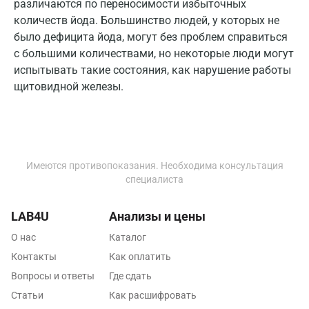
различаются по переносимости избыточных
Долгопрудный
количеств йода. Большинство людей, у которых не
Домодедово
было дефицита йода, могут без проблем справиться
с большими количествами, но некоторые люди могут
Екатеринбург
испытывать такие состояния, как нарушение работы
щитовидной железы.
Жуковский
Звенигород
Зеленоград
Имеются противопоказания. Необходима консультация
Иваново
специалиста
Ивантеевка
LAB4U
Анализы и цены
Ижевск
О нас
Каталог
Истра
Контакты
Как оплатить
Вопросы и ответы
Где сдать
Йошкар-Ола
Статьи
Как расшифровать
Калининград