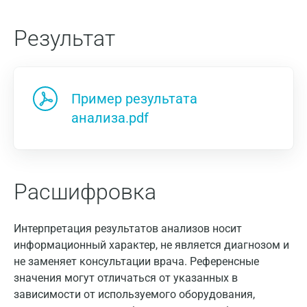
Нижний Новгород
Результат
Казань
Альметьевск
Апрелевка
Пример результата
Армавир
анализа.pdf
Астрахань
Балашиха
Расшифровка
Барнаул
Брянск
Интерпретация результатов анализов носит
информационный характер, не является диагнозом и
Великий Новгород
не заменяет консультации врача. Референсные
Видное
значения могут отличаться от указанных в
зависимости от используемого оборудования,
Владимир