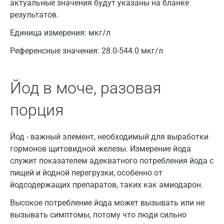
актуальные значения будут указаны на бланке
результатов.
Волгоград
Единица измерения:
мкг/л
Волжский
Референсные значения:
28.0-544.0 мкг/л
Вологда
Воронеж
Йод в моче, разовая
Всеволожск
порция
Гатчина
Геленджик
Йод - важный элемент, необходимый для выработки
гормонов щитовидной железы. Измерение йода
Голубое
служит показателем адекватного потребления йода с
Дзержинск
пищей и йодной перегрузки, особенно от
йодсодержащих препаратов, таких как амиодарон.
Дзержинский
Высокое потребление йода может вызывать или не
Дмитров
вызывать симптомы, потому что люди сильно