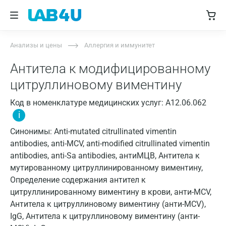
Анализы и цены
Аллергия и иммунитет
Антитела к модифицированному
цитруллиновому виментину
Код в номенклатуре медицинских услуг: A12.06.062
i
Синонимы: Anti-mutated citrullinated vimentin
antibodies, anti-MCV, anti-modified citrullinated vimentin
antibodies, anti-Sa antibodies, антиМЦВ, Антитела к
мутированному цитруллинированному виментину,
Определение содержания антител к
цитруллинированному виментину в крови, анти-MCV,
Антитела к цитруллиновому виментину (анти-MCV),
IgG, Антитела к цитруллиновому виментину (анти-