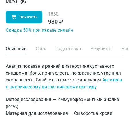
MCV), IgG
1860
Заказать
930
₽
Cкидка 50% при заказе онлайн
Описание
Срок
Подготовка
Результат
Ра
Анализ показан в ранней диагностике суставного
синдрома: боль, припухлость, покраснение, утренняя
скованность. Сдайте его вместе с анализом
Антитела
к циклическому цитруллиновому пептиду
Метод исследования — Иммуноферментный анализ
(ИФА)
Материал для исследования — Сыворотка крови