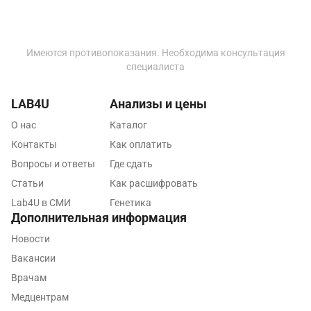
Ижевск
Истра
Имеются противопоказания. Необходима консультация
Йошкар-Ола
специалиста
Калининград
LAB4U
Анализы и цены
Калуга
О нас
Каталог
Контакты
Как оплатить
Кемерово
Вопросы и ответы
Где сдать
Ковров
Статьи
Как расшифровать
Коломна
Lab4U в СМИ
Генетика
Дополнительная информация
Королев
Новости
Кострома
Вакансии
Врачам
Котельники
Медцентрам