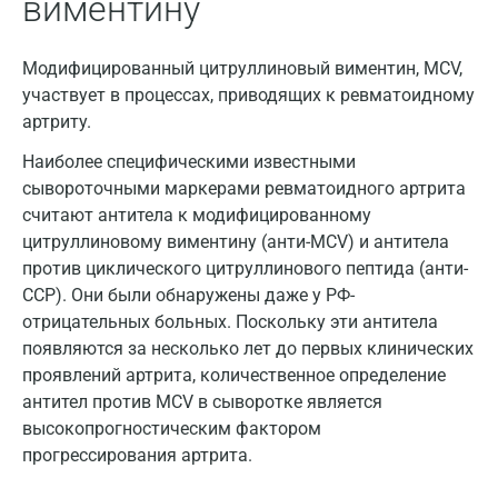
виментину
Дзержинск
Модифицированный цитруллиновый виментин, MCV,
Дзержинский
участвует в процессах, приводящих к ревматоидному
артриту.
Дмитров
Наиболее специфическими известными
Долгопрудный
сывороточными маркерами ревматоидного артрита
считают антитела к модифицированному
Домодедово
цитруллиновому виментину (анти-MCV) и антитела
Екатеринбург
против циклического цитруллинового пептида (анти-
CCP). Они были обнаружены даже у РФ-
Жуковский
отрицательных больных. Поскольку эти антитела
Звенигород
появляются за несколько лет до первых клинических
проявлений артрита, количественное определение
Зеленоград
антител против MCV в сыворотке является
высокопрогностическим фактором
Иваново
прогрессирования артрита.
Ивантеевка