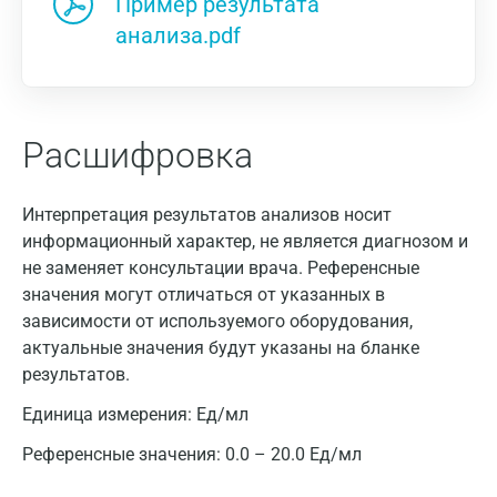
Пример результата
анализа.pdf
Москва
Санкт-Петербург
Расшифровка
Нижний Новгород
Казань
Интерпретация результатов анализов носит
информационный характер, не является диагнозом и
Альметьевск
не заменяет консультации врача. Референсные
значения могут отличаться от указанных в
Апрелевка
зависимости от используемого оборудования,
Армавир
актуальные значения будут указаны на бланке
результатов.
Астрахань
Единица измерения:
Ед/мл
Балашиха
Референсные значения:
0.0 – 20.0 Ед/мл
Барнаул