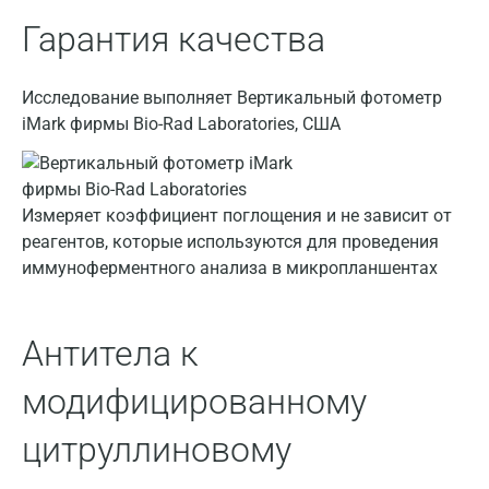
Брянск
Гарантия качества
Великий Новгород
Исследование выполняет Вертикальный фотометр
Видное
iMark фирмы Bio-Rad Laboratories, США
Владимир
Волгоград
Измеряет коэффициент поглощения и не зависит от
Волжский
реагентов, которые используются для проведения
иммуноферментного анализа в микропланшентах
Вологда
Воронеж
Антитела к
Всеволожск
модифицированному
Гатчина
цитруллиновому
Геленджик
Голубое