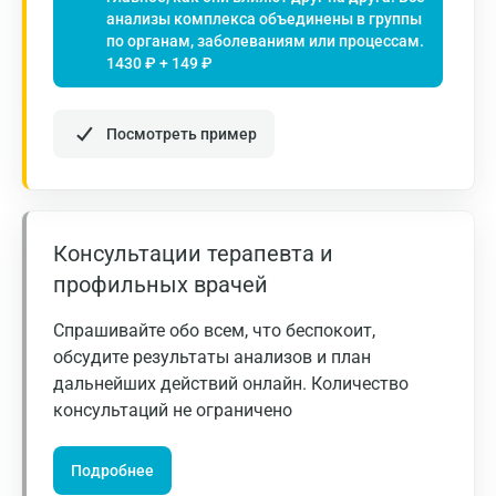
Дмитров
анализы комплекса объединены в группы
по органам, заболеваниям или процессам.
Долгопрудный
1430 ₽ + 149 ₽
Домодедово
Посмотреть пример
Екатеринбург
Жуковский
Звенигород
Консультации терапевта и
Зеленоград
профильных врачей
Иваново
Спрашивайте обо всем, что беспокоит,
Ивантеевка
обсудите результаты анализов и план
дальнейших действий онлайн. Количество
Ижевск
консультаций не ограничено
Истра
Подробнее
Йошкар-Ола