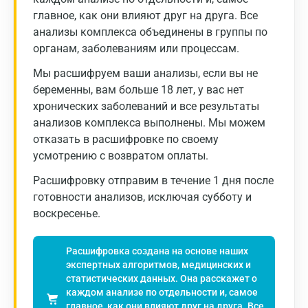
главное, как они влияют друг на друга. Все
Владимир
анализы комплекса объединены в группы по
Волгоград
органам, заболеваниям или процессам.
Волжский
Мы расшифруем ваши анализы, если вы не
беременны, вам больше 18 лет, у вас нет
Вологда
хронических заболеваний и все результаты
анализов комплекса выполнены. Мы можем
Воронеж
отказать в расшифровке по своему
Всеволожск
усмотрению с возвратом оплаты.
Гатчина
Расшифровку отправим в течение 1 дня после
готовности анализов, исключая субботу и
Геленджик
воскресенье.
Голубое
Расшифровка создана на основе наших
Дзержинск
экспертных алгоритмов, медицинских и
статистических данных. Она расскажет о
Дзержинский
каждом анализе по отдельности и, самое
главное, как они влияют друг на друга. Все