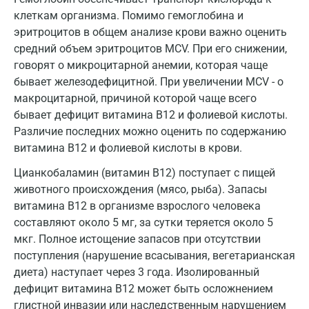
клеткам организма. Помимо гемоглобина и
Нижнекамск
эритроцитов в общем анализе крови важно оценить
Новокузнецк
средний объем эритроцитов MCV. При его снижении,
говорят о микроцитарной анемии, которая чаще
Новороссийск
бывает железодефицитной. При увеличении MCV - о
макроцитарной, причиной которой чаще всего
Новосибирск
бывает дефицит витамина В12 и фолиевой кислоты.
Ногинск
Различие последних можно оценить по содержанию
витамина В12 и фолиевой кислоты в крови.
Обнинск
Цианкобаламин (витамин В12) поступает с пищей
Одинцово
животного происхождения (мясо, рыба). Запасы
витамина В12 в организме взрослого человека
Омск
составляют около 5 мг, за сутки теряется около 5
Орел
мкг. Полное истощение запасов при отсутствии
поступления (нарушение всасывания, вегетарианская
Оренбург
диета) наступает через 3 года. Изолированный
Орехово-Зуево
дефицит витамина В12 может быть осложнением
глистной инвазии или наследственным нарушением