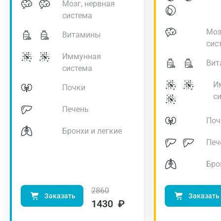
Мозг, нервная
система
Моз
Витамины
сис
Иммунная
Вит
система
И
Почки
с
Печень
Поч
Бронхи и легкие
Печ
Бро
2860
Заказать
Заказать
1430 ₽