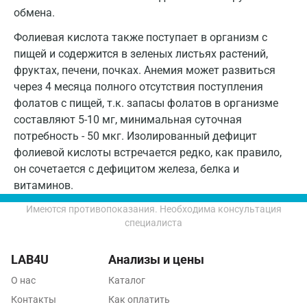
Павловский посад
обмена.
Пенза
Фолиевая кислота также поступает в организм с
пищей и содержится в зеленых листьях растений,
Пермь
фруктах, печени, почках. Анемия может развиться
Петрозаводск
через 4 месяца полного отсутствия поступления
фолатов с пищей, т.к. запасы фолатов в организме
Подольск
составляют 5-10 мг, минимальная суточная
потребность - 50 мкг. Изолированный дефицит
Псков
фолиевой кислоты встречается редко, как правило,
Пушкин
он сочетается с дефицитом железа, белка и
витаминов.
Пушкино
Имеются противопоказания. Необходима консультация
Пятигорск
специалиста
Раменское
LAB4U
Анализы и цены
Реутов
О нас
Каталог
Ростов-на-Дону
Контакты
Как оплатить