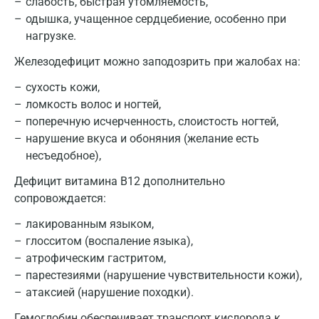
слабость, быстрая утомляемость,
Курск
одышка, учащенное сердцебиение, особенно при
Лабинск
нагрузке.
Липецк
Железодефицит можно заподозрить при жалобах на:
сухость кожи,
Лобня
ломкость волос и ногтей,
Люберцы
поперечную исчерченность, слоистость ногтей,
нарушение вкуса и обоняния (желание есть
Майкоп
несъедобное),
Мурино
Дефицит витамина В12 дополнительно
сопровождается:
Мурманск
лакированным языком,
Мытищи
глосситом (воспаление языка),
Набережные Челны
атрофическим гастритом,
парестезиями (нарушение чувствительности кожи),
Наро-Фоминск
атаксией (нарушение походки).
Нижневартовск
Гемоглобин обеспечивает транспорт кислорода к