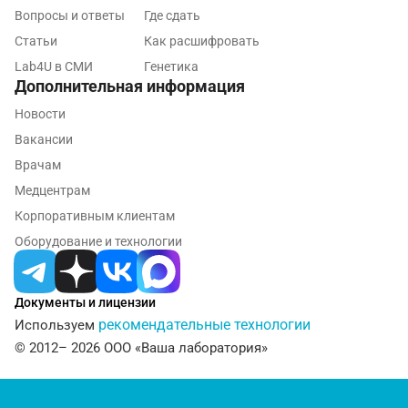
Вопросы и ответы
Где сдать
Рыбинск
Статьи
Как расшифровать
Рязань
Lab4U в СМИ
Генетика
Дополнительная информация
Самара
Новости
Саратов
Вакансии
Врачам
Сергиев Посад
Медцентрам
Серпухов
Корпоративным клиентам
Смоленск
Оборудование и технологии
Сочи
Документы и лицензии
Ставрополь
рекомендательные технологии
Используем
Сургут
© 2012– 2026 ООО «Ваша лаборатория»
Тамбов