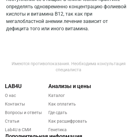
определять одновременно концентрацию фолиевой
Липецк
кислоты и витамина В12, так как при
мегалобластной анемии лечение зависит от
Лобня
дефицита того или иного витамина.
Люберцы
Майкоп
Мурино
Имеются противопоказания. Необходима консультация
специалиста
Мурманск
Мытищи
LAB4U
Анализы и цены
Набережные Челны
О нас
Каталог
Контакты
Как оплатить
Наро-Фоминск
Вопросы и ответы
Где сдать
Нижневартовск
Статьи
Как расшифровать
Lab4U в СМИ
Генетика
Нижнекамск
Дополнительная информация