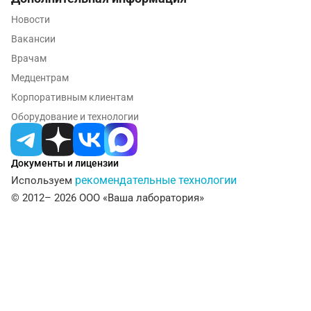
Новокузнецк
Новости
Новороссийск
Вакансии
Врачам
Новосибирск
Медцентрам
Ногинск
Корпоративным клиентам
Оборудование и технологии
Обнинск
Одинцово
Документы и лицензии
Омск
рекомендательные технологии
Используем
© 2012– 2026 ООО «Ваша лаборатория»
Орел
Оренбург
Орехово-Зуево
Павловский посад
Пенза