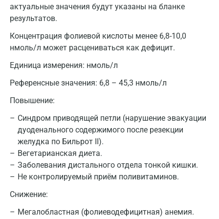
актуальные значения будут указаны на бланке
результатов.
Концентрация фолиевой кислоты менее 6,8-10,0
нмоль/л может расцениваться как дефицит.
Единица измерения:
нмоль/л
Референсные значения:
6,8 – 45,3 нмоль/л
Повышение:
Синдром приводящей петли (нарушение эвакуации
дуоденального содержимого после резекции
желудка по Бильрот II).
Вегетарианская диета.
Заболевания дистального отдела тонкой кишки.
Не контролируемый приём поливитаминов.
Москва
Снижение:
Санкт-Петербург
Мегалобластная (фолиеводефицитная) анемия.
Нижний Новгород