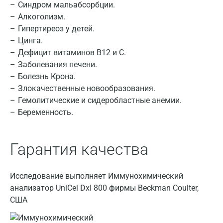
Синдром мальабсорбции.
Алкоголизм.
Казань
Гипертиреоз у детей.
Альметьевск
Цинга.
Дефицит витаминов В12 и С.
Апрелевка
Заболевания печени.
Армавир
Болезнь Крона.
Злокачественные новообразования.
Астрахань
Гемолитические и сидеробластные анемии.
Беременность.
Балашиха
Барнаул
Гарантия качества
Брянск
Великий Новгород
Исследование выполняет Иммунохимический
анализатор UniCel DxI 800 фирмы Beckman Coulter,
Видное
США
Владимир