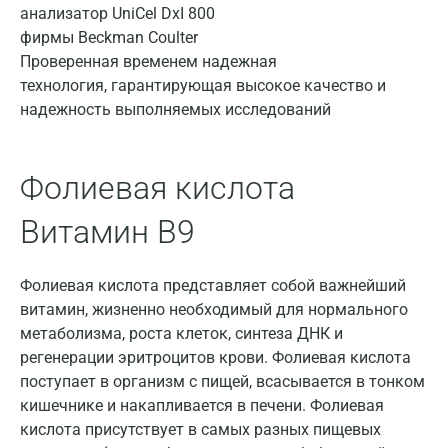
Волгоград
Волжский
Проверенная временем надежная
технология, гарантирующая высокое качество и
Вологда
надежность выполняемых исследований
Воронеж
Всеволожск
Фолиевая кислота
Гатчина
Витамин B9
Геленджик
Фолиевая кислота представляет собой важнейший
Голубое
витамин, жизненно необходимый для нормального
Дзержинск
метаболизма, роста клеток, синтеза ДНК и
регенерации эритроцитов крови. Фолиевая кислота
Дзержинский
поступает в организм с пищей, всасывается в тонком
кишечнике и накапливается в печени. Фолиевая
Дмитров
кислота присутствует в самых разных пищевых
Долгопрудный