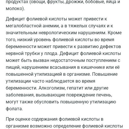
продуктах (овощи, фрукты, дрожжи, бобовые, яйца и
молоко).
Домодедово
Дефицит фолиевой кислоты может привести к
Екатеринбург
мегалобластной анемии, а в тяжелых случаях и к
значительным неврологическим нарушениям. Кроме
Жуковский
того, низкий уровень фолиевой кислоты во время
Звенигород
беременности может привести к развитию дефектов
нервной трубки у плода. Дефицит фолиевой кислоты
Зеленоград
может быть вызван недостаточным поступлением с
Иваново
пищей, нарушением всасывания в кишечнике или её
повышенной утилизацией в организме. Повышение
Ивантеевка
утилизации часто наблюдается во время
беременности. Алкоголизм, гепатит или другие
Ижевск
заболевания, вызывающие повреждение печень,
Истра
могут также обусловить повышенную утилизацию
фолата.
Йошкар-Ола
При оценке содержания фолиевой кислоты в
Калининград
организме возможно определение фолиевой кислоты