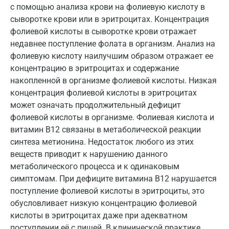
с помощью анализа крови на фолиевую кислоту в
Калуга
сыворотке крови или в эритроцитах. Концентрация
Кемерово
фолиевой кислоты в сыворотке крови отражает
недавнее поступление фолата в организм. Анализ на
Ковров
фолиевую кислоту наилучшим образом отражает ее
концентрацию в эритроцитах и содержание
Коломна
накопленной в организме фолиевой кислоты. Низкая
Королев
концентрация фолиевой кислоты в эритроцитах
может означать продолжительный дефицит
Кострома
фолиевой кислоты в организме. Фолиевая кислота и
Котельники
витамин B12 связаны в метаболической реакции
синтеза метионина. Недостаток любого из этих
Красногорск
веществ приводит к нарушению данного
метаболического процесса и к одинаковым
Краснодар
симптомам. При дефиците витамина В12 нарушается
Красноярск
поступление фолиевой кислоты в эритроциты, это
обусловливает низкую концентрацию фолиевой
Курск
кислоты в эритроцитах даже при адекватном
поступлении её с пищей. В клинической практике
Лабинск