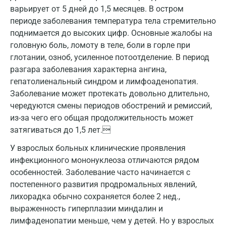
Звенигород
варьирует от 5 дней до 1,5 месяцев. В остром
периоде заболевания температура тела стремительно
Зеленоград
поднимается до высоких цифр. Основные жалобы на
Иваново
головную боль, ломоту в теле, боли в горле при
глотании, озноб, усиленное потоотделение. В период
Ивантеевка
разгара заболевания характерна ангина,
Ижевск
гепатолиенальный синдром и лимфоаденопатия.
Заболевание может протекать довольно длительно,
Истра
чередуются смены периодов обострений и ремиссий,
из-за чего его общая продолжительность может
Йошкар-Ола
затягиваться до 1,5 лет.
Калининград
У взрослых больных клинические проявления
Калуга
инфекционного мононуклеоза отличаются рядом
особенностей. Заболевание часто начинается с
Кемерово
постепенного развития продромальных явлений,
лихорадка обычно сохраняется более 2 нед.,
Ковров
выраженность гиперплазии миндалин и
Коломна
лимфаденопатии меньше, чем у детей. Но у взрослых