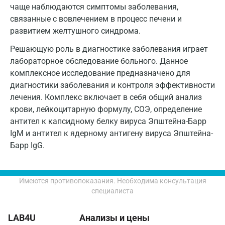
чаще наблюдаются симптомы заболевания,
Королев
связанные с вовлечением в процесс печени и
развитием желтушного синдрома.
Кострома
Решающую роль в диагностике заболевания играет
Котельники
лабораторное обследование больного. Данное
Красногорск
комплексное исследование предназначено для
диагностики заболевания и контроля эффективности
Краснодар
лечения. Комплекс включает в себя общий анализ
крови, лейкоцитарную формулу, СОЭ, определение
Красноярск
антител к капсидному белку вируса Эпштейна-Барр
Курск
IgM и антител к ядерному антигену вируса Эпштейна-
Барр IgG.
Лабинск
Липецк
Имеются противопоказания. Необходима консультация
Лобня
специалиста
Люберцы
LAB4U
Анализы и цены