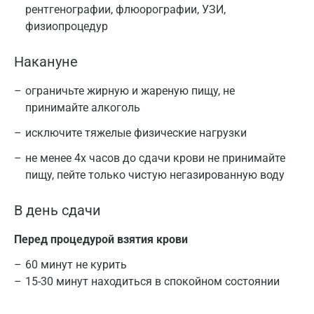
рентгенографии, флюорографии, УЗИ,
физиопроцедур
Накануне
ограничьте жирную и жареную пищу, не
При инфекционном мононуклеозе в общем
принимайте алкоголь
анализе крови отмечается умеренный
исключите тяжелые физические нагрузки
лейкоцитоз, СОЭ (скорость оседания
не менее 4х часов до сдачи крови не принимайте
эритроцитов) повышена, при микроскопическом
пищу, пейте только чистую негазированную воду
исследовании лейкоцитарной формулы
отмечается относительная нейтропения,
В день сдачи
увеличение количества лимфоцитов и
моноцитов, выявляются атипичные
Перед процедурой взятия крови
мононуклеары. Диагностическое значение имеет
наличие не менее 10-12% атипичных
60 минут не курить
мононуклеаров, хотя число этих клеток может
15-30 минут находиться в спокойном состоянии
достигать 80-90%. Следует подчеркнуть, что