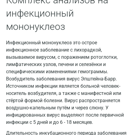
Комплекс анализов на
латентной инфекции, а также при реактивации
Всеволожск
инфекционный
вируса и хронической инфекции. Исследование
применяется в комбинации с определением IgM
Гатчина
мононуклеоз
антител к капсидному белку.
Геленджик
Голубое
Инфекционный мононуклеоз это острое
инфекционное заболевание с лихорадкой,
Дзержинск
вызываемое вирусом, с поражением ротоглотки,
лимфатических узлов, печени и селезёнки и
Дзержинский
специфическими изменениями гемограммы.
Дмитров
Возбудитель заболевания вирус Эпштейна-Барр.
Источником инфекции является больной человек-
Долгопрудный
носитель возбудителя, а также с манифестной или
стёртой формой болезни. Вирус распространяется
Домодедово
воздушно-капельным путём и через слюну. У
Екатеринбург
инфицированных вирус выделяют после первичной
инфекции с 5 дней и до 6 - 18 месяцев.
Жуковский
Длительность инкубационного периода заболевания