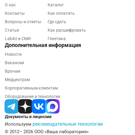
Майкоп
О нас
Каталог
Мурино
Контакты
Как оплатить
Вопросы и ответы
Где сдать
Мурманск
Статьи
Как расшифровать
Мытищи
Lab4U в СМИ
Генетика
Дополнительная информация
Набережные Челны
Новости
Наро-Фоминск
Вакансии
Врачам
Нижневартовск
Медцентрам
Нижнекамск
Корпоративным клиентам
Новокузнецк
Оборудование и технологии
Новороссийск
Документы и лицензии
Новосибирск
рекомендательные технологии
Используем
Ногинск
© 2012– 2026 ООО «Ваша лаборатория»