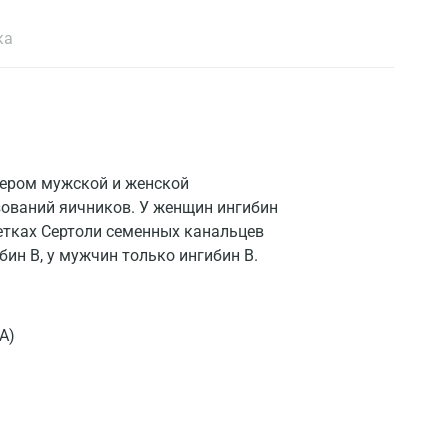
ка
кером мужской и женской
зований яичников. У женщин ингибин
летках Сертоли семенных канальцев
бин B, у мужчин только ингибин B.
А)