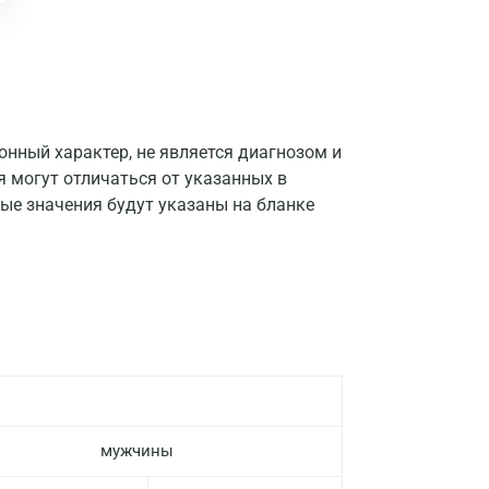
нный характер, не является диагнозом и
я могут отличаться от указанных в
ые значения будут указаны на бланке
Москва
Санкт-Петербург
мужчины
Нижний Новгород