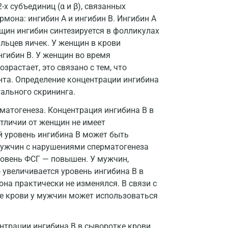
-х субъединиц (α и β), связанных
она: ингибин A и ингибин B. Ингибин A
Домодедово
нщин ингибин синтезируется в фолликулах
Екатеринбург
льцев яичек. У женщин в крови
нгибин B. У женщин во время
Жуковский
зрастает, это связано с тем, что
Звенигород
та. Определение концентрации ингибина
тального скрининга.
Зеленоград
матогенеза. Концентрация ингибина B в
Иваново
отличии от женщин не имеет
й уровень ингибина В может быть
Ивантеевка
мужчин с нарушениями сперматогенеза
Ижевск
ровень ФСГ — повышен. У мужчин,
 увеличивается уровень ингибина B в
Истра
рона практически не изменялся. В связи с
ке крови у мужчин может использоваться
Йошкар-Ола
Калининград
нтрации ингибина B в сыворотке крови.