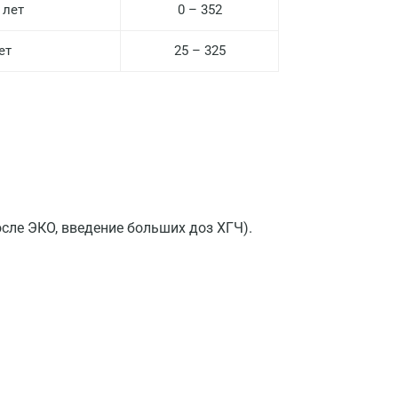
 лет
0 – 352
Казань
ет
25 – 325
Альметьевск
Апрелевка
Армавир
Астрахань
Балашиха
сле ЭКО, введение больших доз ХГЧ).
Барнаул
Брянск
Великий Новгород
Видное
Владимир