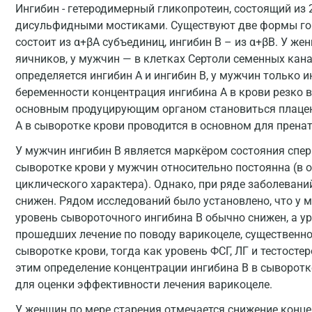
Ингибин - гетеродимерный гликопротеин, состоящий из 2
дисульфидными мостиками. Существуют две формы горм
состоит из α+βA субъединиц, ингибин B – из α+βB. У же
яичников, у мужчин — в клетках Сертоли семенных кана
определяется ингибин A и ингибин B, у мужчин только и
беременности концентрация ингибина A в крови резко во
основным продуцирующим органом становиться плацен
A в сыворотке крови проводится в основном для прена
У мужчин ингибин B является маркёром состояния спер
сыворотке крови у мужчин относительно постоянна (в 
циклического характера). Однако, при ряде заболевани
снижен. Рядом исследований было установлено, что у 
уровень сывороточного ингибина B обычно снижен, а у
прошедших лечение по поводу варикоцеле, существенно
сыворотке крови, тогда как уровень ФСГ, ЛГ и тестосте
этим определение концентрации ингибина B в сыворот
для оценки эффективности лечения варикоцеле.
У женщин по мере старения отмечается снижение конце