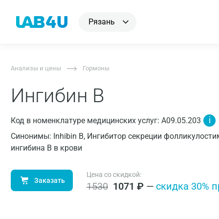
Рязань
Анализы и цены
Гормоны
Ингибин В
i
Код в номенклатуре медицинских услуг: A09.05.203
Синонимы: Inhibin B, Ингибитор секреции фолликулост
ингибина B в крови
Цена со скидкой:
Заказать
1530
1071
₽
—
cкидка 30% п