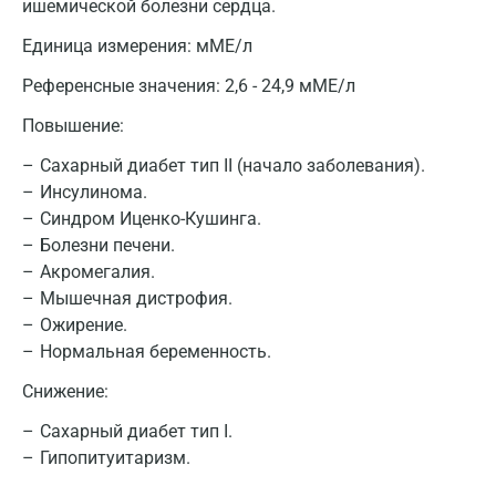
ишемической болезни сердца.
Единица измерения:
мМЕ/л
Референсные значения:
2,6 - 24,9 мМЕ/л
Повышение:
Москва
Сахарный диабет тип II (начало заболевания).
Инсулинома.
Санкт-Петербург
Синдром Иценко-Кушинга.
Нижний Новгород
Болезни печени.
Акромегалия.
Казань
Мышечная дистрофия.
Ожирение.
Альметьевск
Нормальная беременность.
Апрелевка
Снижение:
Армавир
Сахарный диабет тип I.
Астрахань
Гипопитуитаризм.