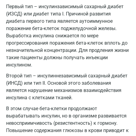
Первый тип – инсулинзависимый сахарный диабет
Котельники
(ИЗСД) или диабет типа I. Причиной развития
Красногорск
диабета первого типа является аутоиммунное
поражение бета-клеток поджелудочной железы.
Краснодар
Выработка инсулина снижается по мере
Красноярск
прогрессирования поражения бета-клеток вплоть до
незначительной концентрации. Для продления жизни
Курск
такие пациенты должны получать инъекции
инсулином.
Лабинск
Второй тип – инсулиннезависимый сахарный диабет
Липецк
(ИНСД) или тип II. Основой этого заболевания
Лобня
является нарушение механизмов взаимодействия
инсулина с клетками тканей.
Люберцы
В этом случае бета-клетки продолжают
Майкоп
вырабатывать инсулин, но в организме развивается
невосприимчивость (резистентность) к гормону.
Мурино
Повышение содержания глюкозы в крови приводит к