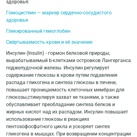
здоровья:
Геленджик
Гомоцистеин — маркер сердечно-сосудистого
Голубое
здоровья
Дзержинск
Гликированный гемоглобин
Свёртываемость крови и её значение
Дзержинский
Инсулин (Insulin) - гормон белковой природы,
Дмитров
вырабатываемый b-клетками островков Лангерганса
Долгопрудный
поджелудочной железы. Инсулин регулирует
содержание глюкозы в крови путем подавления
Домодедово
распада гликогена и синтеза глюкозы в печени,
повышает проницаемость клеточных мембран для
Екатеринбург
глюкозы,стимулируя захват ее тканями, а также
Жуковский
обуславливает преобладание синтеза белков и
жирных кислот над их распадом. Инсулин повышает
Звенигород
использование глюкозы в реакциях
Зеленоград
пентозофосфатного цикла и ускоряет синтез
гликогена в мышцах. При возвращении концентрации