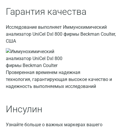
Балашиха
Гарантия качества
Барнаул
Брянск
Исследование выполняет Иммунохимический
анализатор UniCel DxI 800 фирмы Beckman Coulter,
Великий Новгород
США
Видное
Владимир
Волгоград
Проверенная временем надежная
технология, гарантирующая высокое качество и
Волжский
надежность выполняемых исследований
Вологда
Воронеж
Инсулин
Всеволожск
Узнайте больше о важных маркерах вашего
Гатчина