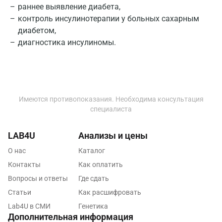
раннее выявление диабета,
Омск
контроль инсулинотерапии у больных сахарным
диабетом,
Орел
диагностика инсулиномы.
Оренбург
Орехово-Зуево
Павловский посад
Имеются противопоказания. Необходима консультация
Пенза
специалиста
Пермь
LAB4U
Анализы и цены
Петрозаводск
О нас
Каталог
Контакты
Как оплатить
Подольск
Вопросы и ответы
Где сдать
Псков
Статьи
Как расшифровать
Пушкин
Lab4U в СМИ
Генетика
Дополнительная информация