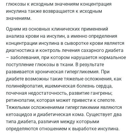
Иваново
глюкозы к исходным значениям концентрация
инсулина также возвращается к исходным
Ивантеевка
значениям.
Ижевск
Одним из основных клинических применений
Истра
анализа крови на инсулин, а именно определения
концентрации инсулина в сыворотке крови является
Йошкар-Ола
диагностика и контроль лечения сахарного диабета
– заболевания, при котором нарушается нормальное
Калининград
поступление глюкозы в ткани. В результате
Калуга
развивается хроническая гипергликемия. При
диабете возможны такие тяжелые осложнения, как
Кемерово
полинейропатия, ишемическая болезнь сердца,
почечная недостаточность, развитие гангрены;
Ковров
ретинопатии, которая может привести к слепоте.
Коломна
Тяжелыми осложнениями гипергликемии являются
кетоацидоз и диабетическая кома. Существует два
Королев
типа диабета, различия между которыми
Кострома
определяются отношением к выработке инсулина.