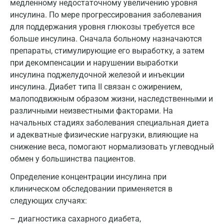
Мурманск
медленному недостаточному увеличению уровня
инсулина. По мере прогрессирования заболевания
Мытищи
для поддержания уровня глюкозы требуется все
больше инсулина. Сначала больному назначаются
Набережные Челны
препараты, стимулирующие его выработку, а затем
Наро-Фоминск
при декомпенсации и нарушении выработки
инсулина поджелудочной железой и инъекции
Нижневартовск
инсулина. Диабет типа II связан с ожирением,
малоподвижным образом жизни, наследственными и
Нижнекамск
различными неизвестными факторами. На
Новокузнецк
начальных стадиях заболевания специальная диета
и адекватные физические нагрузки, влияющие на
Новороссийск
снижение веса, помогают нормализовать углеводный
Новосибирск
обмен у большинства пациентов.
Определение концентрации инсулина при
Ногинск
клиническом обследовании применяется в
Обнинск
следующих случаях:
Одинцово
диагностика сахарного диабета,