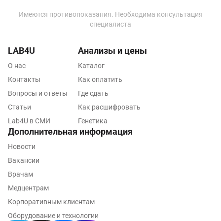
Подольск
Имеются противопоказания. Необходима консультация
специалиста
Псков
LAB4U
Анализы и цены
Пушкин
О нас
Каталог
Пушкино
Контакты
Как оплатить
Пятигорск
Вопросы и ответы
Где сдать
Статьи
Как расшифровать
Раменское
Lab4U в СМИ
Генетика
Реутов
Дополнительная информация
Новости
Ростов-на-Дону
Вакансии
Рыбинск
Врачам
Рязань
Медцентрам
Корпоративным клиентам
Самара
Оборудование и технологии