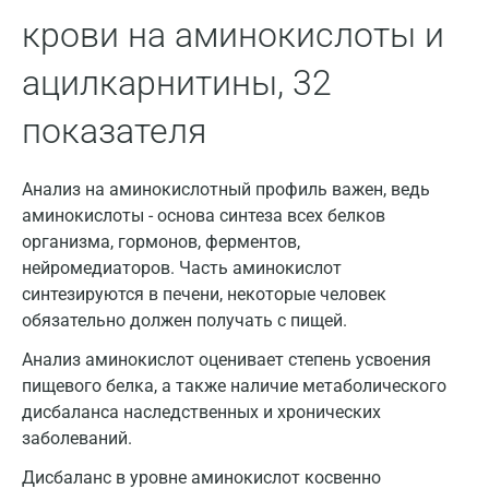
крови на аминокислоты и
Жуковский
Звенигород
ацилкарнитины, 32
Зеленоград
показателя
Иваново
Анализ на аминокислотный профиль важен, ведь
Ивантеевка
аминокислоты - основа синтеза всех белков
Ижевск
организма, гормонов, ферментов,
нейромедиаторов. Часть аминокислот
Истра
синтезируются в печени, некоторые человек
обязательно должен получать с пищей.
Йошкар-Ола
Анализ аминокислот оценивает степень усвоения
Калининград
пищевого белка, а также наличие метаболического
Калуга
дисбаланса наследственных и хронических
заболеваний.
Кемерово
Дисбаланс в уровне аминокислот косвенно