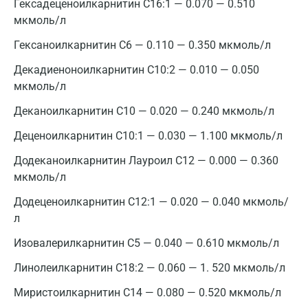
Гексадеценоилкарнитин С16:1 — 0.070 — 0.510
Апрелевка
мкмоль/л
Армавир
Гексаноилкарнитин С6 — 0.110 — 0.350 мкмоль/л
Декадиеноноилкарнитин С10:2 — 0.010 — 0.050
Астрахань
мкмоль/л
Балашиха
Деканоилкарнитин С10 — 0.020 — 0.240 мкмоль/л
Барнаул
Деценоилкарнитин С10:1 — 0.030 — 1.100 мкмоль/л
Брянск
Додеканоилкарнитин Лауроил С12 — 0.000 — 0.360
мкмоль/л
Великий Новгород
Додеценоилкарнитин С12:1 — 0.020 — 0.040 мкмоль/
Видное
л
Владимир
Изовалерилкарнитин С5 — 0.040 — 0.610 мкмоль/л
Волгоград
Линолеилкарнитин С18:2 — 0.060 — 1. 520 мкмоль/л
Волжский
Миристоилкарнитин С14 — 0.080 — 0.520 мкмоль/л