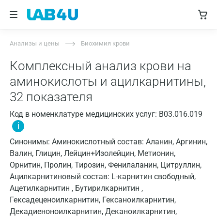
Анализы и цены
Биохимия крови
Комплексный анализ крови на
аминокислоты и ацилкарнитины,
32 показателя
Код в номенклатуре медицинских услуг: B03.016.019
i
Синонимы: Аминокислотный состав: Аланин, Аргинин,
Валин, Глицин, Лейцин+Изолейцин, Метионин,
Орнитин, Пролин, Тирозин, Фенилаланин, Цитруллин,
Ацилкарнитиновый состав: L-карнитин свободный,
Ацетилкарнитин , Бутирилкарнитин ,
Гексадеценоилкарнитин, Гексаноилкарнитин,
Декадиеноноилкарнитин, Деканоилкарнитин,