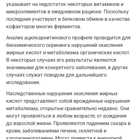
Ковров
указывает на недостаток некоторых витаминов и
микроэлементов в ежедневном рационе. Поскольку
Коломна
последние участвуют в белковом обмене в качестве
Королев
кофакторов многих ферментов.
Анализ ацилкарнитинового профиля проводится для
Кострома
биохимического скрининга нарушений окисления
Котельники
жирных кислот и метаболизма органических кислот.
В некоторых случаях его результаты являются
Красногорск
значимыми для конкретного заболевания, в других
Краснодар
случаях служат поводом для дальнейшего
исследования.
Красноярск
Наследственные нарушения окисления жирных
Курск
кислот представляют собой врожденные нарушения
метаболизма, открытые сравнительно недавно. Они
Лабинск
могут проявляться в любом возрасте, от рождения
Липецк
до взрослой жизни. Проявляются падением сахара в
крови, заболеваниями печени, скелетной и
Лобня
кардиомиопатиями. Могут привести к внезапной