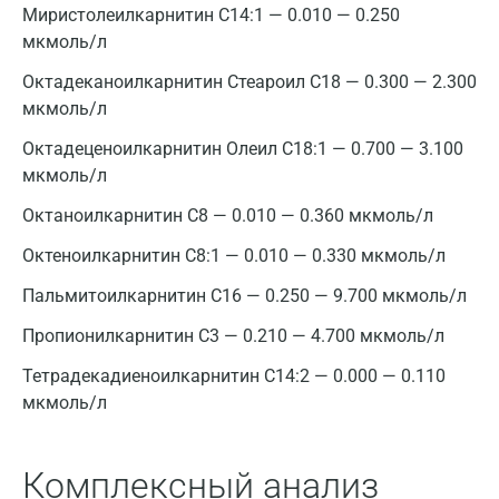
Вологда
Миристолеилкарнитин С14:1 — 0.010 — 0.250
мкмоль/л
Воронеж
Октадеканоилкарнитин Стеароил С18 — 0.300 — 2.300
Всеволожск
мкмоль/л
Гатчина
Октадеценоилкарнитин Олеил С18:1 — 0.700 — 3.100
мкмоль/л
Геленджик
Октаноилкарнитин С8 — 0.010 — 0.360 мкмоль/л
Голубое
Октеноилкарнитин С8:1 — 0.010 — 0.330 мкмоль/л
Дзержинск
Пальмитоилкарнитин С16 — 0.250 — 9.700 мкмоль/л
Дзержинский
Пропионилкарнитин С3 — 0.210 — 4.700 мкмоль/л
Дмитров
Тетрадекадиеноилкарнитин С14:2 — 0.000 — 0.110
Долгопрудный
мкмоль/л
Домодедово
Комплексный анализ
Екатеринбург