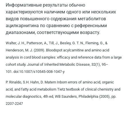
Новосибирск
Информативные результаты обычно
характеризуются наличием одного или нескольких
Ногинск
видов повышенного содержания метаболитов
Обнинск
ацилкарнитина по сравнению с референсными
диапазонами, соответствующими возрасту.
Одинцово
Walter, J. H., Patterson, A., Till, J., Besley, G. T. N., Fleming, G., &
Омск
Henderson, M. J. (2009). Bloodspot acylcarnitine and amino acid
Орел
analysis in cord blood samples: efficacy and reference data from a large
cohort study. Journal of Inherited Metabolic Disease, 32(1), 95–
Оренбург
101. doi:10.1007/s10545-008-1047-y
Орехово-Зуево
P. Rinaldo, S.H. Hahn, D. Matern Inborn errors of amino acid, organic
acid, and fatty acid metabolism Tietz textbook of clinical chemistry and
Павловский посад
molecular diagnostics, 4th ed, WB Saunders, Philadelphia (2005), pp.
Пенза
2207-2247
Пермь
Петрозаводск