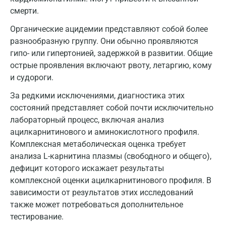
смерти.
Люберцы
Органические ацидемии представляют собой более
Майкоп
разнообразную группу. Они обычно проявляются
Мурино
гипо- или гипертонией, задержкой в развитии. Общие
острые проявления включают рвоту, летаргию, кому
Мурманск
и судороги.
Мытищи
За редкими исключениями, диагностика этих
состояний представляет собой почти исключительно
Набережные Челны
лабораторный процесс, включая анализ
Наро-Фоминск
ацилкарнитинового и аминокислотного профиля.
Комплексная метаболическая оценка требует
Нижневартовск
анализа L-карнитина плазмы (свободного и общего),
дефицит которого искажает результаты
Нижнекамск
комплексной оценки ацилкарнитинового профиля. В
Новокузнецк
зависимости от результатов этих исследований
также может потребоваться дополнительное
Новороссийск
тестирование.