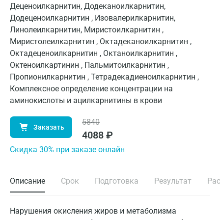
Деценоилкарнитин, Додеканоилкарнитин,
Додеценоилкарнитин , Изовалерилкарнитин,
Линолеилкарнитин, Миристоилкарнитин ,
Миристолеилкарнитин , Октадеканоилкарнитин ,
Октадеценоилкарнитин , Октаноилкарнитин ,
Октеноилкартинин , Пальмитоилкарнитин ,
Пропионилкарнитин , Тетрадекадиеноилкарнитин ,
Комплексное определение концентрации на
аминокислоты и ацилкарнитины в крови
5840
Заказать
4088
₽
Cкидка 30% при заказе онлайн
Описание
Срок
Подготовка
Результат
Ра
Нарушения окисления жиров и метаболизма