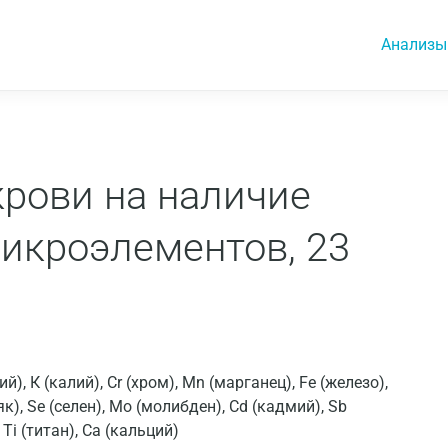
Анализы
рови на наличие
икроэлементов, 23
), К (калий), Cr (хром), Mn (марганец), Fe (железо),
як), Se (селен), Мо (молибден), Cd (кадмий), Sb
, Ti (титан), Ca (кальций)