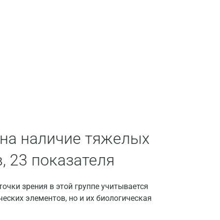
Воронеж
Всеволожск
Гатчина
Геленджик
Голубое
Дзержинск
Дзержинский
на наличие тяжелых
Дмитров
, 23 показателя
Долгопрудный
Домодедово
очки зрения в этой группе учитывается
еских элементов, но и их биологическая
Екатеринбург