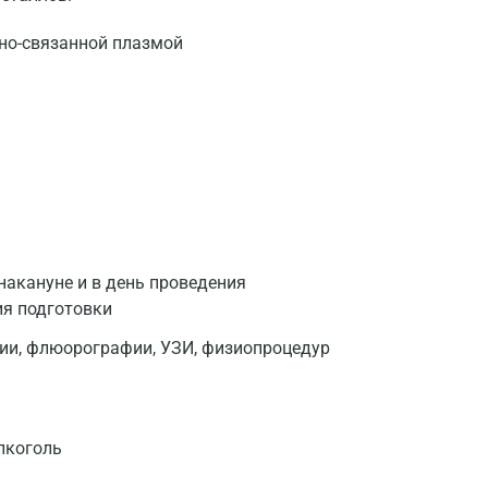
но-связанной плазмой
накануне и в день проведения
ия подготовки
фии, флюорографии, УЗИ, физиопроцедур
лкоголь