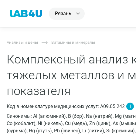
Рязань
Анализы и цены
Витамины и минералы
Комплексный анализ к
тяжелых металлов и м
показателя
i
Код в номенклатуре медицинских услуг: A09.05.242
Синонимы: Al (алюминий), B (бор), Na (натрий), Mg (магний
Co (кобальт), Ni (никель), Cu (медь), Zn (цинк), As (мышь
(сурьма), Hg (ртуть), Pb (свинец), Li (литий), Si (кремний)