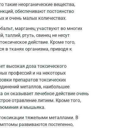
Жуковский
о такие неорганические вещества,
нкций, обеспечивают постоянство
Звенигород
ых и очень малых количествах.
Зеленоград
кобальт, марганец участвуют во многих
Иваново
 таллий, ртуть, свинец не несут
токсическое действие. Кроме того,
Ивантеевка
я в тканях организма, приводя к
Ижевск
ает высокая доза токсического
Истра
ных профессий и на некоторых
Йошкар-Ола
ровки препаратов токсических
оединений металлов, наибольшее
Калининград
а он оказывает лечебное действие очень
рое отравление литием. Кроме того,
Калуга
алюминия и мышьяка.
Кемерово
нтоксикации тяжелыми металлами. В
Ковров
симптомы развиваются постепенно,