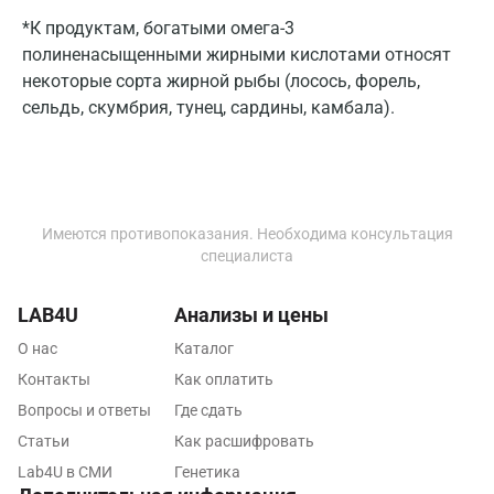
Лабинск
*К продуктам, богатыми омега-3
Липецк
полиненасыщенными жирными кислотами относят
некоторые сорта жирной рыбы (лосось, форель,
Лобня
сельдь, скумбрия, тунец, сардины, камбала).
Люберцы
Майкоп
Мурино
Имеются противопоказания. Необходима консультация
специалиста
Мурманск
Мытищи
LAB4U
Анализы и цены
Набережные Челны
О нас
Каталог
Контакты
Как оплатить
Наро-Фоминск
Вопросы и ответы
Где сдать
Нижневартовск
Статьи
Как расшифровать
Нижнекамск
Lab4U в СМИ
Генетика