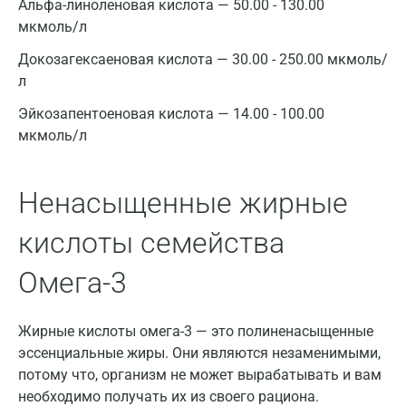
Альфа-линоленовая кислота — 50.00 - 130.00
мкмоль/л
Казань
Докозагексаеновая кислота — 30.00 - 250.00 мкмоль/
Альметьевск
л
Апрелевка
Эйкозапентоеновая кислота — 14.00 - 100.00
мкмоль/л
Армавир
Астрахань
Ненасыщенные жирные
Балашиха
кислоты семейства
Барнаул
Омега-3
Брянск
Великий Новгород
Жирные кислоты омега-3 — это полиненасыщенные
Видное
эссенциальные жиры. Они являются незаменимыми,
потому что, организм не может вырабатывать и вам
Владимир
необходимо получать их из своего рациона.