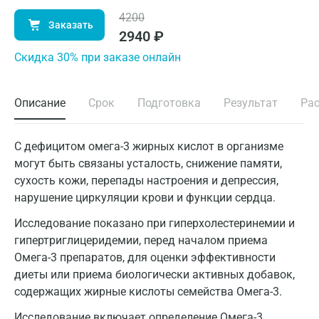
4200
Заказать
2940
₽
Cкидка 30% при заказе онлайн
Описание
Срок
Подготовка
Результат
Ра
С дефицитом омега-3 жирных кислот в организме
могут быть связаны усталость, снижение памяти,
сухость кожи, перепады настроения и депрессия,
нарушение циркуляции крови и функции сердца.
Исследование показано при гиперхолестеринемии и
гипертриглицеридемии, перед началом приема
Омега-3 препаратов, для оценки эффективности
диеты или приема биологически активных добавок,
содержащих жирные кислоты семейства Омега-3.
Исследование включает определение Омега-3