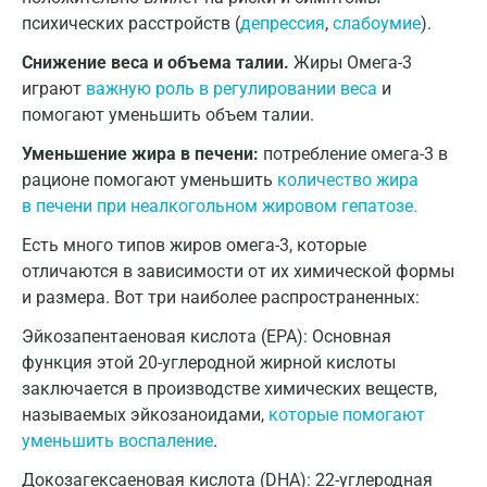
психических расстройств (
депрессия
,
слабоумие
).
Домодедово
Снижение веса и объема талии.
Жиры Омега-3
Екатеринбург
играют
важную роль в регулировании веса
и
помогают уменьшить объем талии.
Жуковский
Уменьшение жира в печени:
потребление омега-3 в
Звенигород
рационе помогают уменьшить
количество жира
в печени при неалкогольном жировом гепатозе.
Зеленоград
Есть много типов жиров омега-3, которые
Иваново
отличаются в зависимости от их химической формы
Ивантеевка
и размера. Вот три наиболее распространенных:
Эйкозапентаеновая кислота (EPA): Основная
Ижевск
функция этой 20-углеродной жирной кислоты
Истра
заключается в производстве химических веществ,
называемых эйкозаноидами,
которые помогают
Йошкар-Ола
уменьшить воспаление
.
Калининград
Докозагексаеновая кислота (DHA): 22-углеродная