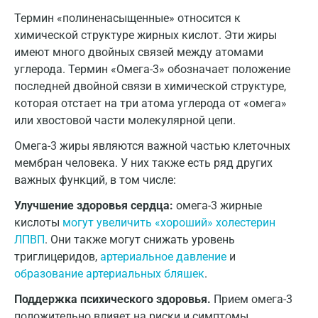
Волгоград
Термин «полиненасыщенные» относится к
химической структуре жирных кислот. Эти жиры
Волжский
имеют много двойных связей между атомами
Вологда
углерода. Термин «Омега-3» обозначает положение
последней двойной связи в химической структуре,
Воронеж
которая отстает на три атома углерода от «омега»
или хвостовой части молекулярной цепи.
Всеволожск
Омега-3 жиры являются важной частью клеточных
Гатчина
мембран человека. У них также есть ряд других
Геленджик
важных функций, в том числе:
Улучшение здоровья сердца:
омега-3 жирные
Голубое
кислоты
могут увеличить «хороший» холестерин
Дзержинск
ЛПВП
. Они также могут снижать уровень
триглицеридов,
артериальное давление
и
Дзержинский
образование артериальных бляшек
.
Дмитров
Поддержка психического здоровья.
Прием омега-3
положительно влияет на риски и симптомы
Долгопрудный