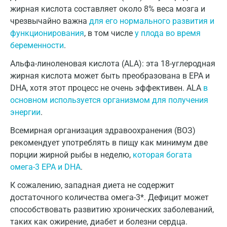
жирная кислота составляет около 8% веса мозга и
Калуга
чрезвычайно важна
для его нормального развития и
Кемерово
функционирования
, в том числе
у плода во время
беременности
.
Ковров
Альфа-линоленовая кислота (ALA): эта 18-углеродная
Коломна
жирная кислота может быть преобразована в EPA и
DHA, хотя этот процесс не очень эффективен. ALA
в
Королев
основном используется организмом для получения
Кострома
энергии
.
Котельники
Всемирная организация здравоохранения (ВОЗ)
рекомендует употреблять в пищу как минимум две
Красногорск
порции жирной рыбы в неделю,
которая богата
омега-3 EPA и DHA
.
Краснодар
К сожалению, западная диета не содержит
Красноярск
достаточного количества омега-3*. Дефицит может
Курск
способствовать развитию хронических заболеваний,
таких как ожирение, диабет и болезни сердца.