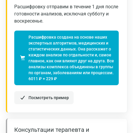
Расшифровку отправим в течение 1 дня после
готовности анализов, исключая субботу и
воскресенье.
Расшифровка создана на основе наших
экспертных алгоритмов, медицинских и
статистических данных. Она расскажет о
каждом анализе по отдельности и, самое
Москва
главное, как они влияют друг на друга. Все
анализы комплекса объединены в группы
Санкт-Петербург
по органам, заболеваниям или процессам.
6011 ₽ + 229 ₽
Нижний Новгород
Казань
Посмотреть пример
Альметьевск
Апрелевка
Консультации терапевта и
Армавир