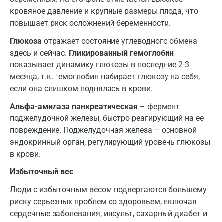
Королев
кровяное давление и крупные размеры плода, что
повышает риск осложнений беременности.
Кострома
Глюкоза
отражает состояние углеводного обмена
Котельники
здесь и сейчас.
Гликированный гемоглобин
Красногорск
показывает динамику глюкозы в последние 2-3
месяца, т.к. гемоглобин набирает глюкозу на себя,
Краснодар
если она слишком поднялась в крови.
Красноярск
Альфа-амилаза панкреатическая
– фермент
поджелудочной железы, быстро реагирующий на ее
Курск
повреждение. Поджелудочная железа – основной
Лабинск
эндокринный орган, регулирующий уровень глюкозы
в крови.
Липецк
Избыточный вес
Лобня
Люди с избыточным весом подвергаются большему
Люберцы
риску серьезных проблем со здоровьем, включая
сердечные заболевания, инсульт, сахарный диабет и
Майкоп