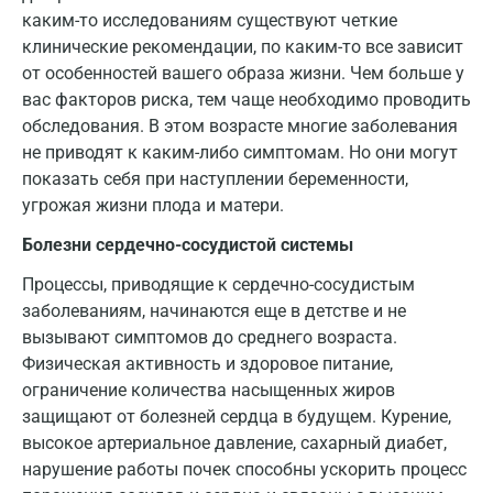
Всеволожск
каким-то исследованиям существуют четкие
клинические рекомендации, по каким-то все зависит
Гатчина
от особенностей вашего образа жизни. Чем больше у
Геленджик
вас факторов риска, тем чаще необходимо проводить
обследования. В этом возрасте многие заболевания
Голубое
не приводят к каким-либо симптомам. Но они могут
показать себя при наступлении беременности,
Дзержинск
угрожая жизни плода и матери.
Дзержинский
Болезни сердечно-сосудистой системы
Дмитров
Процессы, приводящие к сердечно-сосудистым
Долгопрудный
заболеваниям, начинаются еще в детстве и не
вызывают симптомов до среднего возраста.
Домодедово
Физическая активность и здоровое питание,
ограничение количества насыщенных жиров
Екатеринбург
защищают от болезней сердца в будущем. Курение,
Жуковский
высокое артериальное давление, сахарный диабет,
нарушение работы почек способны ускорить процесс
Звенигород