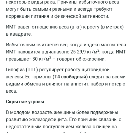
некоторые виды рака. Причины избыточного веса
Мурино
могут быть самыми разными и всегда требуют
коррекции питания и физической активности.
Мурманск
ИМТ равен отношению веса (в кг) к росту (в метрах)
Мытищи
в квадрате.
Набережные Челны
Избыточным считается вес, когда индекс массы тела
2
ИМТ находится в диапазоне 25-29,9 кг/м
, когда ИМТ
Наро-Фоминск
2
превышает 30 кг/м
– говорят об ожирении.
Нижневартовск
Гипофиз
(ТТГ)
регулирует работу щитовидной
железы. Ее гормоны
(T4 свободный)
следят за всеми
Нижнекамск
видами обмена и влияют на аппетит, набор и потерю
Новокузнецк
веса.
Новороссийск
Скрытые угрозы
В молодом возрасте, женщины более подвержены
Новосибирск
развитию железодефицита. Его причины связаны с
Ногинск
недостаточным поступлением железа с пищей на