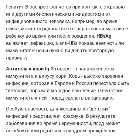
Гепатит В распространяется при контакте с кровью
Пушкин
или другими биологическими жидкостями от
Пушкино
инфицированного человека, например, во время
секса, может передаваться от зараженной матери ее
Пятигорск
ребенку во время или после рождения.
HBsAg
выявляет инфекцию, а anti-HBs показывает есть ли
Раменское
иммунитет к ней и нужно ли делать повторную
Реутов
прививку.
Ростов-на-Дону
Антитела к кори Ig G
говорят о напряженности
иммунитета к вирусу кори. Корь - высоко заразная
Рыбинск
инфекция, которая в Европе и России перестала быть
"детской", поражая молодое поколение. Отсутствие
Рязань
иммунитета к ней - повод сделать вакцинацию.
Самара
Особую опасность для женщины из "детских"
Саратов
инфекций представляет краснуха. В результате
заболевания во время беременности, плод может
Сергиев Посад
погибнуть или родиться с синдром врожденной