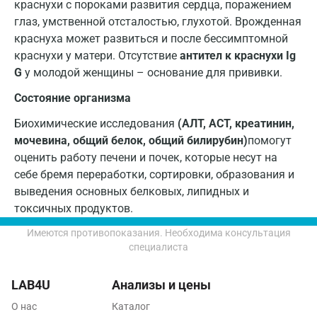
краснухи с пороками развития сердца, поражением
Серпухов
глаз, умственной отсталостью, глухотой. Врожденная
Смоленск
краснуха может развиться и после бессимптомной
краснухи у матери. Отсутствие
антител к краснухи Ig
Сочи
G
у молодой женщины – основание для прививки.
Ставрополь
Состояние организма
Сургут
Биохимические исследования
(АЛТ, АСТ, креатинин,
мочевина, общий белок, общий билирубин)
помогут
Тамбов
оценить работу печени и почек, которые несут на
Тверь
себе бремя переработки, сортировки, образования и
выведения основных белковых, липидных и
Тольятти
токсичных продуктов.
Томск
Имеются противопоказания. Необходима консультация
специалиста
Тосно
LAB4U
Туапсе
Анализы и цены
О нас
Каталог
Тула