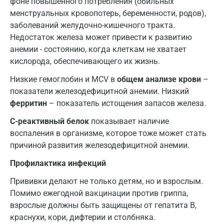
фоне повышенного потребления (обильных
Обнинск
менструальных кровопотерь, беременности, родов),
Одинцово
заболеваний желудочно-кишечного тракта.
Недостаток железа может привести к развитию
Омск
анемии - состоянию, когда клеткам не хватает
кислорода, обеспечивающего их жизнь.
Орел
Низкие гемоглобин и МСV в
общем анализе крови
–
Оренбург
показатели железодефицитной анемии. Низкий
Орехово-Зуево
ферритин
– показатель истощения запасов железа.
С-реактивный белок
показывает наличие
Павловский посад
воспаления в организме, которое тоже может стать
Пенза
причиной развития железодефицитной анемии.
Пермь
Профилактика инфекций
Петрозаводск
Прививки делают не только детям, но и взрослым.
Помимо ежегодной вакцинации против гриппа,
Подольск
взрослые должны быть защищены от гепатита В,
краснухи, кори, дифтерии и столбняка.
Псков