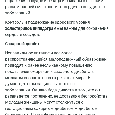
поражения сосудов и сердца и связаны с высоким
риском ранней смертности от сердечно-сосудистых
Зеленоград
заболеваний.
Иваново
Контроль и поддержание здорового уровня
Ивантеевка
холестеринов липидограммы
важны для сохранения
сердца и сосудов.
Ижевск
Сахарный диабет
Истра
Неправильное питание и все более
Йошкар-Ола
распространяющийся малоподвижный образ жизни
приводят к ранее неслыханному повышению
Калининград
показателей ожирения и сахарного диабета в
Калуга
молодом возрасте во всех регионах мира. Вы
думаете, что вы защищены от этого
Кемерово
заболевания. Однако беда диабета в том, что он
развивается постепенно, не доставляя беспокойства.
Ковров
Молодые женщины могут столкнуться с
Коломна
гестационным сахарным диабетом – диабетом
беременных. На его фоне отмечается высокое