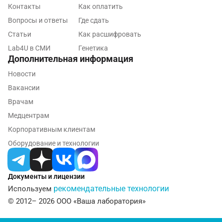
Контакты
Как оплатить
Тюмень
Вопросы и ответы
Где сдать
Статьи
Ульяновск
Как расшифровать
Lab4U в СМИ
Генетика
Уфа
Дополнительная информация
Фрязино
Новости
Вакансии
Химки
Врачам
Хотьково
Медцентрам
Корпоративным клиентам
Чебоксары
Оборудование и технологии
Челябинск
Череповец
Документы и лицензии
рекомендательные технологии
Используем
Чехов
© 2012– 2026 ООО «Ваша лаборатория»
Щелково