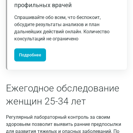
профильных врачей
Астрахань
Спрашивайте обо всем, что беспокоит,
Балашиха
обсудите результаты анализов и план
Барнаул
дальнейших действий онлайн. Количество
консультаций не ограничено
Брянск
Великий Новгород
Подробнее
Видное
Владимир
Ежегодное обследование
Волгоград
женщин 25-34 лет
Волжский
Вологда
Регулярный лабораторный контроль за своим
Воронеж
здоровьем позволит выявить ранние предпосылки
для развития тяжелых и опасных заболеваний. По