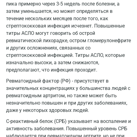
пика примерно через 3-5 недель после болезни, а
Калининград
затем уменьшается, но может определяться в
течение нескольких месяцев после того, как
Калуга
стрептококковая инфекция исчезнет. Повышенные
Кемерово
титры АСЛО могут говорить об острой
ревматической лихорадке, остром гломерулонефрите
Ковров
и других осложнениях, связанных со
Коломна
стрептококковой инфекцией. Титры АСЛО, которые
изначально высоки, а затем снижаются,
Королев
предполагают, что инфекция проходит.
Кострома
Ревматоидный фактор (РФ) - присутствует в
значительных концентрациях у большинства людей с
Котельники
ревматоидным артритом, но также может быть
Красногорск
незначительно повышен и при других заболеваниях,
даже у некоторых здоровых людей.
Краснодар
С-реактивный белок (СРБ) указывает на воспаление и
Красноярск
активность заболевания. Повышенный уровень СРБ
наблюдается при ревматоидном артрите, но не при