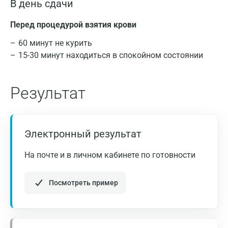
Санкт-Петербург
В день сдачи
Нижний Новгород
Перед процедурой взятия крови
Казань
60 минут не курить
15-30 минут находиться в спокойном состоянии
Альметьевск
Апрелевка
Результат
Армавир
Астрахань
Электронный результат
Балашиха
На почте и в личном кабинете по готовности
Барнаул
Брянск
Посмотреть пример
Великий Новгород
Видное