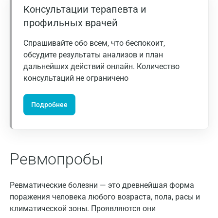
Консультации терапевта и
Владимир
профильных врачей
Волгоград
Спрашивайте обо всем, что беспокоит,
Волжский
обсудите результаты анализов и план
дальнейших действий онлайн. Количество
Вологда
консультаций не ограничено
Воронеж
Всеволожск
Подробнее
Гатчина
Геленджик
Ревмопробы
Голубое
Дзержинск
Ревматические болезни — это древнейшая форма
поражения человека любого возраста, пола, расы и
Дзержинский
климатической зоны. Проявляются они