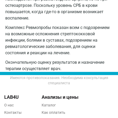
Курск
остеоартрозе. Поскольку уровень СРБ в крови
Лабинск
повышается, когда где-то в организме возникает
воспаление.
Липецк
Комплекс Ревмопробы показан всем с подозрением
Лобня
на возможные осложнения стрептококковой
инфекции, болями в суставах, подозрением на
Люберцы
ревматологические заболевания, для оценки
Майкоп
состояния и реакции на лечение.
Окончательную оценку результатов и назначение
Мурино
терапии осуществляет врач.
Мурманск
Имеются противопоказания. Необходима консультация
Мытищи
специалиста
Набережные Челны
LAB4U
Анализы и цены
Наро-Фоминск
О нас
Каталог
Контакты
Как оплатить
Нижневартовск