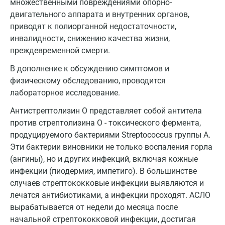
Дмитров
множественными повреждениями опорно-
двигательного аппарата и внутренних органов,
Долгопрудный
приводят к полиорганной недостаточности,
инвалидности, снижению качества жизни,
Домодедово
преждевременной смерти.
Екатеринбург
В дополнение к обсуждению симптомов и
Жуковский
физическому обследованию, проводится
лабораторное исследование.
Звенигород
Антистрептолизин О представляет собой антитела
Зеленоград
против стрептолизина О - токсического фермента,
продуцируемого бактериями Streptococcus группы А.
Иваново
Эти бактерии виновники не только воспаления горла
Ивантеевка
(ангины), но и других инфекций, включая кожные
инфекции (пиодермия, импетиго). В большинстве
Ижевск
случаев стрептококковые инфекции выявляются и
лечатся антибиотиками, а инфекции проходят. АСЛО
Истра
вырабатывается от недели до месяца после
Йошкар-Ола
начальной стрептококковой инфекции, достигая