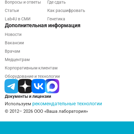
Вопросы и ответы
Где сдать
Нижнекамск
Статьи
Как расшифровать
Новокузнецк
Lab4U в СМИ
Генетика
Дополнительная информация
Новороссийск
Новости
Новосибирск
Вакансии
Врачам
Ногинск
Медцентрам
Обнинск
Корпоративным клиентам
Оборудование и технологии
Одинцово
Омск
Документы и лицензии
Орел
рекомендательные технологии
Используем
© 2012– 2026 ООО «Ваша лаборатория»
Оренбург
Орехово-Зуево