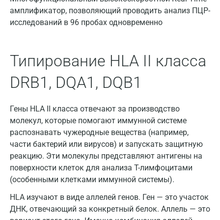
амплификатор, позволяющий проводить анализ ПЦР-
исследований в 96 пробах одновременно
Москва
Типирование HLA II класса
Санкт-Петербург
DRB1, DQA1, DQB1
Нижний Новгород
Гены HLA II класса отвечают за производство
Казань
молекул, которые помогают иммунной системе
Альметьевск
распознавать чужеродные вещества (например,
части бактерий или вирусов) и запускать защитную
Апрелевка
реакцию. Эти молекулы представляют антигены на
Армавир
поверхности клеток для анализа Т-лимфоцитами
(особенными клетками иммунной системы).
Астрахань
HLA изучают в виде аллелей генов. Ген — это участок
Балашиха
ДНК, отвечающий за конкретный белок. Аллель — это