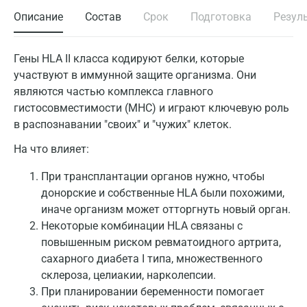
Описание
Состав
Срок
Подготовка
Резул
Гены HLA II класса кодируют белки, которые
участвуют в иммунной защите организма. Они
являются частью комплекса главного
гистосовместимости (MHC) и играют ключевую роль
в распознавании "своих" и "чужих" клеток.
На что влияет:
При трансплантации органов нужно, чтобы
донорские и собственные HLA были похожими,
иначе организм может отторгнуть новый орган.
Некоторые комбинации HLA связаны с
повышенным риском ревматоидного артрита,
сахарного диабета I типа, множественного
склероза, целиакии, нарколепсии.
При планировании беременности помогает