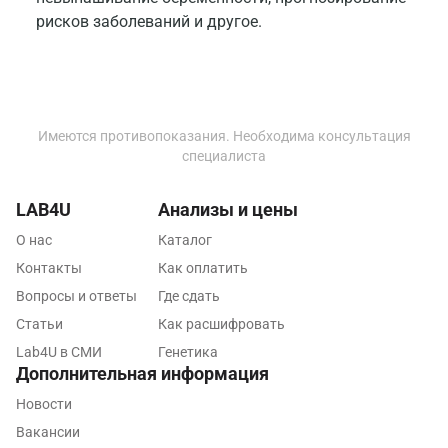
Мытищи
рисков заболеваний и другое.
Набережные Челны
Наро-Фоминск
Нижневартовск
Имеются противопоказания. Необходима консультация
специалиста
Нижнекамск
Новокузнецк
LAB4U
Анализы и цены
О нас
Каталог
Новороссийск
Контакты
Как оплатить
Новосибирск
Вопросы и ответы
Где сдать
Ногинск
Статьи
Как расшифровать
Lab4U в СМИ
Генетика
Обнинск
Дополнительная информация
Одинцово
Новости
Вакансии
Омск