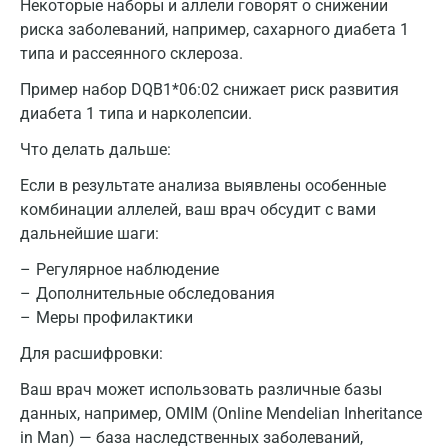
Некоторые наборы и аллели говорят о снижении
Ивантеевка
риска заболеваний, например, сахарного диабета 1
Ижевск
типа и рассеянного склероза.
Истра
Пример набор DQB1*06:02 снижает риск развития
диабета 1 типа и нарколепсии.
Йошкар-Ола
Что делать дальше:
Калининград
Если в результате анализа выявлены особенные
Калуга
комбинации аллелей, ваш врач обсудит с вами
дальнейшие шаги:
Кемерово
Регулярное наблюдение
Ковров
Дополнительные обследования
Меры профилактики
Коломна
Для расшифровки:
Королев
Ваш врач может использовать различные базы
Кострома
данных, например, OMIM (Online Mendelian Inheritance
in Man) — база наследственных заболеваний,
Котельники