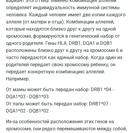
вариант этого гена. Именно комбинация аллелей
Барнаул
определяет индивидуальность иммунной системы
Брянск
человека. Каждый человек имеет две копии каждого
аллеля (от матери и отца). Комбинации аллелей,
Великий Новгород
которые находятся близко друг к другу на одной
хромосоме, формируются в генетический набор от
Видное
одного родителя. Гены HLA: DRB1, DQA1 и DQB1
Владимир
расположены близко друг к другу на хромосоме 6 и
часто передаются как единый набор. Когда один из
Волгоград
родителей передает свою хромосому ребенку, он
передает конкретную комбинацию аллелей.
Волжский
Например:
Вологда
От мамы может быть передан набор: DRB1 *04 -
Воронеж
DQA1*03 - DQB1*03
От папы может быть передан набор: DRB1*07 -
Всеволожск
DQA1*02 - DQB1*02
Гатчина
Из-за особенностей расположения этих генов на
хромосоме, они редко перемешиваются между собой,
Геленджик