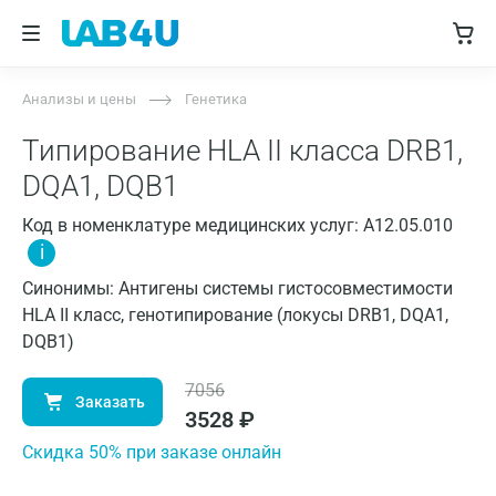
Анализы и цены
Генетика
Типирование HLA II класса DRB1,
DQA1, DQB1
Код в номенклатуре медицинских услуг: A12.05.010
i
Синонимы: Антигены системы гистосовместимости
HLA II класс, генотипирование (локусы DRB1, DQA1,
DQB1)
7056
Заказать
3528
₽
Cкидка 50% при заказе онлайн