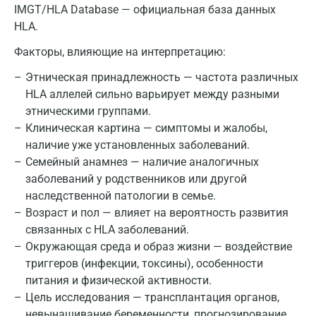
IMGT/HLA Database — официальная база данных
Красногорск
HLA.
Краснодар
Факторы, влияющие на интерпретацию:
Красноярск
Этническая принадлежность — частота различных
HLA аллелей сильно варьирует между разными
Курск
этническими группами.
Клиническая картина — симптомы и жалобы,
Лабинск
наличие уже установленных заболеваний.
Липецк
Семейный анамнез — наличие аналогичных
заболеваний у родственников или другой
Лобня
наследственной патологии в семье.
Возраст и пол — влияет на вероятность развития
Люберцы
связанных с HLA заболеваний.
Майкоп
Окружающая среда и образ жизни — воздействие
триггеров (инфекции, токсины), особенности
Мурино
питания и физической активности.
Мурманск
Цель исследования — трансплантация органов,
невынашивание беременности, прогнозирование