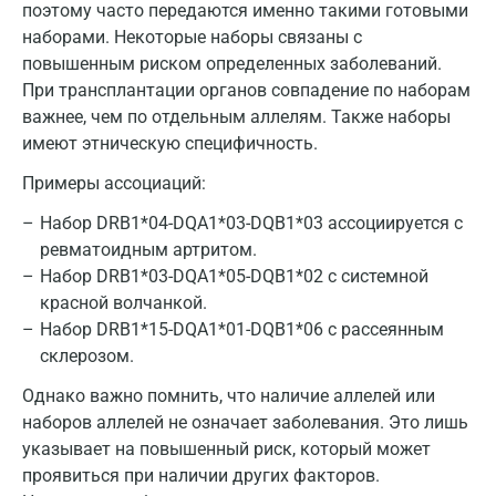
поэтому часто передаются именно такими готовыми
Голубое
наборами. Некоторые наборы связаны с
повышенным риском определенных заболеваний.
Дзержинск
При трансплантации органов совпадение по наборам
важнее, чем по отдельным аллелям. Также наборы
Дзержинский
имеют этническую специфичность.
Дмитров
Примеры ассоциаций:
Долгопрудный
Набор DRB1*04-DQA1*03-DQB1*03 ассоциируется с
Домодедово
ревматоидным артритом.
Набор DRB1*03-DQA1*05-DQB1*02 с системной
Екатеринбург
красной волчанкой.
Набор DRB1*15-DQA1*01-DQB1*06 с рассеянным
Жуковский
склерозом.
Звенигород
Однако важно помнить, что наличие аллелей или
Зеленоград
наборов аллелей не означает заболевания. Это лишь
указывает на повышенный риск, который может
Иваново
проявиться при наличии других факторов.