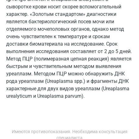
Ногинск
сыворотке крови носит скорее вспомогательный
характер. «Золотым стандартом» диагностики
Обнинск
является бактериологический посев мочи или
отделяемого мочеполовых органов, однако метод
Одинцово
очень чувствителен к температуре и срокам
Омск
доставки биоматериала на исследование. Срок
выполнения исследования составляет от 2 до 5 дней.
Орел
Метод ПЦР (полимеразная цепная реакция) является
быстрым и чувствительным методом выявления
Оренбург
уреаплазм. Методом ПЦР можно обнаружить ДНК
Орехово-Зуево
рода уреаплазм (Ureaplasma spp.) и фрагменты ДНК
характерные для двух видов уреаплазм (Ureaplasma
Павловский посад
urealyticum и Ureaplasma parvum).
Пенза
Пермь
Петрозаводск
Имеются противопоказания. Необходима консультация
специалиста