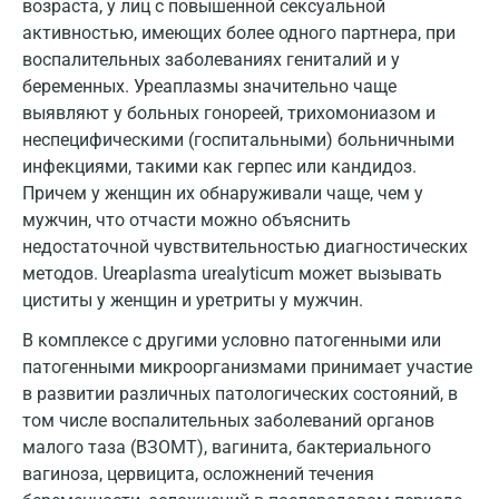
возраста, у лиц с повышенной сексуальной
Коломна
активностью, имеющих более одного партнера, при
воспалительных заболеваниях гениталий и у
Королев
беременных. Уреаплазмы значительно чаще
Кострома
выявляют у больных гонореей, трихомониазом и
неспецифическими (госпитальными) больничными
Котельники
инфекциями, такими как герпес или кандидоз.
Причем у женщин их обнаруживали чаще, чем у
Красногорск
мужчин, что отчасти можно объяснить
Краснодар
недостаточной чувствительностью диагностических
методов. Ureaplasma urealyticum может вызывать
Красноярск
циститы у женщин и уретриты у мужчин.
Курск
В комплексе с другими условно патогенными или
патогенными микроорганизмами принимает участие
Лабинск
в развитии различных патологических состояний, в
Липецк
том числе воспалительных заболеваний органов
малого таза (ВЗОМТ), вагинита, бактериального
Лобня
вагиноза, цервицита, осложнений течения
Люберцы