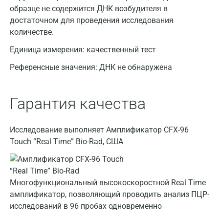
образце не содержится ДНК возбудителя в
достаточном для проведения исследования
количестве.
Единица измерения:
качественный тест
Референсные значения:
ДНК не обнаружена
Гарантия качества
Москва
Исследование выполняет Амплификатор CFX-96
Санкт-Петербург
Touch “Real Time” Bio-Rad, США
Нижний Новгород
Казань
Многофункциональный высокоскоростной Real Time
амплификатор, позволяющий проводить анализ ПЦР-
Альметьевск
исследований в 96 пробах одновременно
Апрелевка