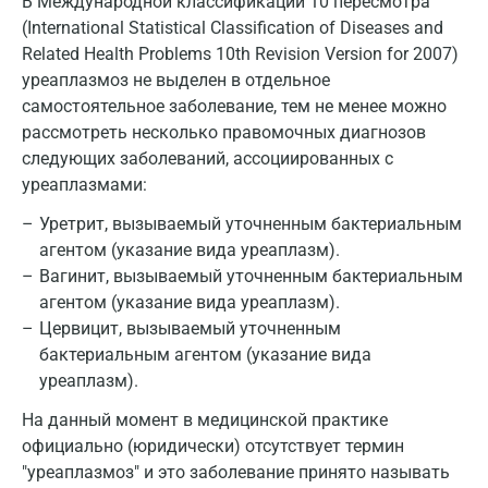
В Международной классификации 10 пересмотра
Воронеж
(International Statistical Classification of Diseases and
Related Health Problems 10th Revision Version for 2007)
Всеволожск
уреаплазмоз не выделен в отдельное
Гатчина
самостоятельное заболевание, тем не менее можно
рассмотреть несколько правомочных диагнозов
Геленджик
следующих заболеваний, ассоциированных с
уреаплазмами:
Голубое
Уретрит, вызываемый уточненным бактериальным
Дзержинск
агентом (указание вида уреаплазм).
Дзержинский
Вагинит, вызываемый уточненным бактериальным
агентом (указание вида уреаплазм).
Дмитров
Цервицит, вызываемый уточненным
бактериальным агентом (указание вида
Долгопрудный
уреаплазм).
Домодедово
На данный момент в медицинской практике
Екатеринбург
официально (юридически) отсутствует термин
"уреаплазмоз" и это заболевание принято называть
Жуковский