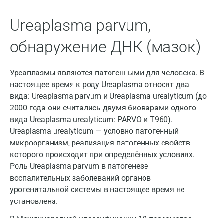
Армавир
Ureaplasma parvum,
Астрахань
обнаружение ДНК (мазок)
Балашиха
Уреаплазмы являются патогенными для человека. В
Барнаул
настоящее время к роду Ureaplasma относят два
Брянск
вида: Ureaplasma parvum и Ureaplasma urealyticum (до
2000 года они считались двумя биоварами одного
Великий Новгород
вида Ureaplasma urealyticum: PARVO и T960).
Ureaplasma urealyticum — условно патогенный
Видное
микроорганизм, реализация патогенных свойств
Владимир
которого происходит при определённых условиях.
Роль Ureaplasma parvum в патогенезе
Волгоград
воспалительных заболеваний органов
Волжский
урогенитальной системы в настоящее время не
установлена.
Вологда