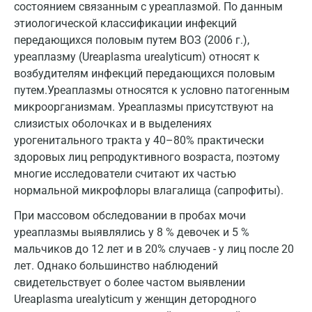
состоянием связанным с уреаплазмой. По данным
этиологической классификации инфекций
Звенигород
передающихся половым путем ВОЗ (2006 г.),
Зеленоград
уреаплазму (Ureaplasma urealyticum) относят к
возбудителям инфекций передающихся половым
Иваново
путем.
Уреаплазмы относятся к условно патогенным
микроорганизмам. Уреаплазмы присутствуют на
Ивантеевка
слизистых оболочках и в выделениях
Ижевск
урогенитального тракта у 40–80% практически
здоровых лиц репродуктивного возраста, поэтому
Истра
многие исследователи считают их частью
Йошкар-Ола
нормальной микрофлоры влагалища (сапрофиты).
При массовом обследовании в пробах мочи
Калининград
уреаплазмы выявлялись у 8 % девочек и 5 %
Калуга
мальчиков до 12 лет и в 20% случаев - у лиц после 20
лет. Однако большинство наблюдений
Кемерово
свидетельствует о более частом выявлении
Ковров
Ureaplasma urealyticum у женщин детородного