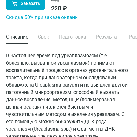
440
Заказать
220
₽
Cкидка 50% при заказе онлайн
Описание
Срок
Подготовка
Результат
Ра
В настоящее время под уреаплазмозом (т.е.
болезнью, вызванной уреаплазмой) понимают
воспалительный процесс в органах урогенитального
тракта, когда при лабораторном обследовании
обнаружена Ureaplasma parvum и не выявлен другой
патогенный микроорганизм, способный вызвать
данное воспаление. Метод ПЦР (полимеразная
цепная реакция) является быстрым и
чувствительным методом выявления уреаплазм. С
его помощью можно обнаружить ДНК рода
уреаплазм (Ureaplasma spp.) и фрагменты ДНК
характерные для двух видов уреаплазм.