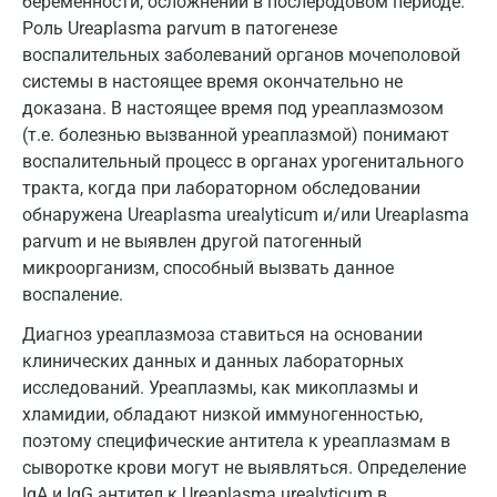
беременности, осложнений в послеродовом периоде.
Роль Ureaplasma parvum в патогенезе
Майкоп
воспалительных заболеваний органов мочеполовой
системы в настоящее время окончательно не
Мурино
доказана. В настоящее время под уреаплазмозом
Мурманск
(т.е. болезнью вызванной уреаплазмой) понимают
воспалительный процесс в органах урогенитального
Мытищи
тракта, когда при лабораторном обследовании
обнаружена Ureaplasma urealyticum и/или Ureaplasma
Набережные Челны
parvum и не выявлен другой патогенный
Наро-Фоминск
микроорганизм, способный вызвать данное
воспаление.
Нижневартовск
Диагноз уреаплазмоза ставиться на основании
Нижнекамск
клинических данных и данных лабораторных
исследований. Уреаплазмы, как микоплазмы и
Новокузнецк
хламидии, обладают низкой иммуногенностью,
Новороссийск
поэтому специфические антитела к уреаплазмам в
сыворотке крови могут не выявляться. Определение
Новосибирск
IgA и IgG антител к Ureaplasma urealyticum в