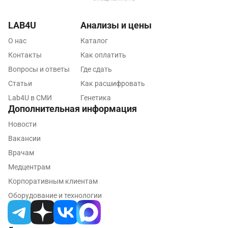
Подольск
Псков
LAB4U
Анализы и цены
Пушкин
О нас
Каталог
Контакты
Как оплатить
Пушкино
Вопросы и ответы
Где сдать
Пятигорск
Статьи
Как расшифровать
Lab4U в СМИ
Генетика
Раменское
Дополнительная информация
Реутов
Новости
Ростов-на-Дону
Вакансии
Врачам
Рыбинск
Медцентрам
Рязань
Корпоративным клиентам
Оборудование и технологии
Самара
Саратов