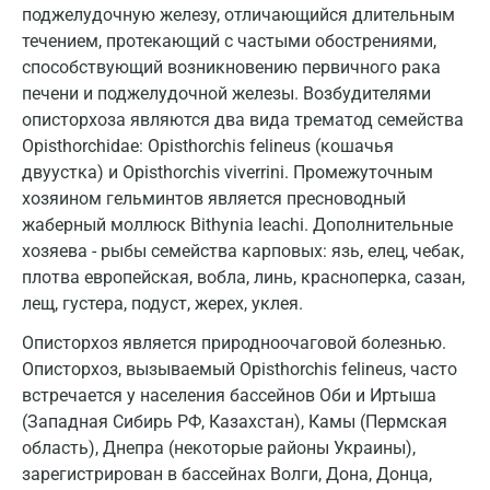
поджелудочную железу, отличающийся длительным
Гатчина
течением, протекающий с частыми обострениями,
способствующий возникновению первичного рака
Геленджик
печени и поджелудочной железы. Возбудителями
описторхоза являются два вида трематод семейства
Голубое
Opisthorchidae: Opisthorchis felineus (кошачья
Дзержинск
двуустка) и Opisthorchis viverrini. Промежуточным
хозяином гельминтов является пресноводный
Дзержинский
жаберный моллюск Bithynia leachi. Дополнительные
хозяева - рыбы семейства карповых: язь, елец, чебак,
Дмитров
плотва европейская, вобла, линь, красноперка, сазан,
Долгопрудный
лещ, густера, подуст, жерех, уклея.
Домодедово
Описторхоз является природноочаговой болезнью.
Описторхоз, вызываемый Opisthorchis felineus, часто
Екатеринбург
встречается у населения бассейнов Оби и Иртыша
(Западная Сибирь РФ, Казахстан), Камы (Пермская
Жуковский
область), Днепра (некоторые районы Украины),
Звенигород
зарегистрирован в бассейнах Волги, Дона, Донца,