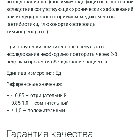
исследования на фоне иммунодефицитных состояний
вследствие сопутствующих хронических заболеваний
или индуцированных приемом медикаментов
(антибиотики, глюкокортикостероиды,
химиопрепараты).
При получении сомнительного результата
исследование необходимо повторить через 2-3
Москва
недели и провести обследование пациента.
Санкт-Петербург
Единица измерения:
Ед
Референсные значения:
Нижний Новгород
< 0,85 – отрицательный
Казань
0,85-1,0 – сомнительный
Альметьевск
≥ 1,0 – положительный
Апрелевка
Гарантия качества
Армавир