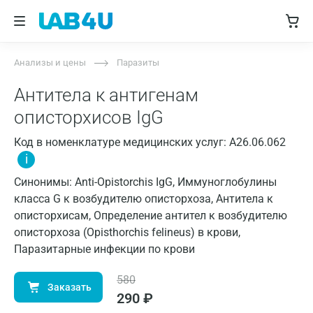
Анализы и цены
Паразиты
Антитела к антигенам
описторхисов IgG
Код в номенклатуре медицинских услуг: A26.06.062
i
Синонимы: Anti-Opistorchis IgG, Иммуноглобулины
класса G к возбудителю описторхоза, Антитела к
описторхисам, Определение антител к возбудителю
описторхоза (Opisthorchis felineus) в крови,
Паразитарные инфекции по крови
580
Заказать
290
₽