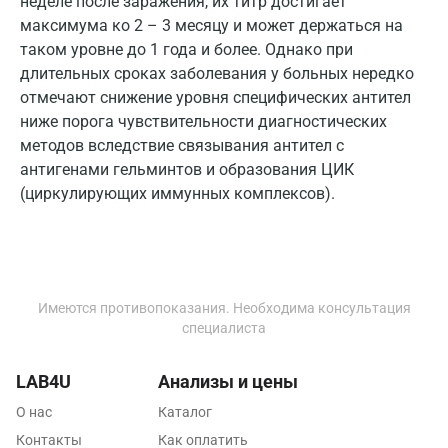
неделе после заражения, их титр достигает
Мурино
максимума ко 2 – 3 месяцу и может держаться на
таком уровне до 1 года и более. Однако при
Мурманск
длительных сроках заболевания у больных нередко
Мытищи
отмечают снижение уровня специфических антител
ниже порога чувствительности диагностических
Набережные Челны
методов вследствие связывания антител с
антигенами гельминтов и образования ЦИК
Наро-Фоминск
(циркулирующих иммунных комплексов).
Нижневартовск
Нижнекамск
Новокузнецк
Имеются противопоказания. Необходима консультация
специалиста
Новороссийск
Новосибирск
LAB4U
Анализы и цены
Ногинск
О нас
Каталог
Контакты
Как оплатить