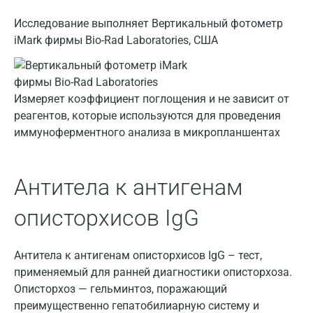
Астрахань
Исследование выполняет Вертикальный фотометр
Балашиха
iMark фирмы Bio-Rad Laboratories, США
Барнаул
Брянск
Измеряет коэффициент поглощения и не зависит от
реагентов, которые используются для проведения
Великий Новгород
иммуноферментного анализа в микропланшентах
Видное
Владимир
Антитела к антигенам
Волгоград
описторхисов IgG
Волжский
Антитела к антигенам описторхисов IgG – тест,
Вологда
применяемый для ранней диагностики описторхоза.
Воронеж
Описторхоз — гельминтоз, поражающий
преимущественно гепатобилиарную систему и
Всеволожск