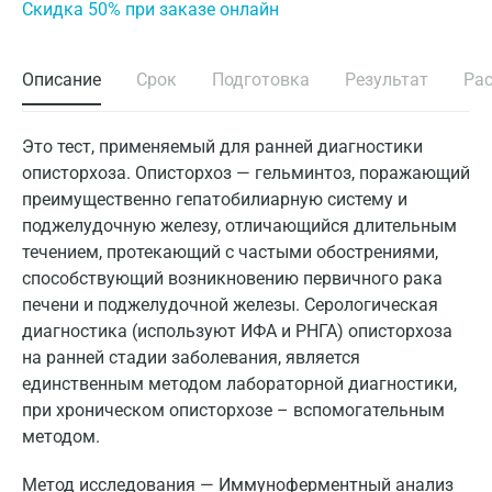
Cкидка 50% при заказе онлайн
Описание
Срок
Подготовка
Результат
Ра
Это тест, применяемый для ранней диагностики
описторхоза. Описторхоз — гельминтоз, поражающий
преимущественно гепатобилиарную систему и
поджелудочную железу, отличающийся длительным
течением, протекающий с частыми обострениями,
способствующий возникновению первичного рака
печени и поджелудочной железы. Серологическая
диагностика (используют ИФА и РНГА) описторхоза
на ранней стадии заболевания, является
единственным методом лабораторной диагностики,
при хроническом описторхозе – вспомогательным
методом.
Метод исследования — Иммуноферментный анализ