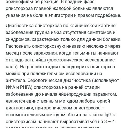
эозинофильная реакция. В поздней фазе
описторхоза главной жалобой больных являются
Кострома
указания на боли в эпигастрии и правом подреберье.
Котельники
Диагностика описторхоза по клинической картине
заболевания трудна из-за отсутствия симптомов и
Красногорск
синдромов, характерных только для данной болезни.
Краснодар
Распознать описторхозную инвазию несложно через
месяц после заражения, когда гельминты начинают
Красноярск
откладывать яйца (овоскопическое исследование
Курск
кала). На ранних стадиях заподозрить описторхоз
можно при положительном исследовании на
Лабинск
антитела. Серологическая диагностика (используют
ИФА и РНГА) описторхоза на ранней стадии
Липецк
заболевания, до начала яйцепродукции паразитом,
Лобня
является единственным методом лабораторной
диагностики, при хроническом описторхозе –
Люберцы
вспомогательным методом. Антитела класса IgG к
описторхисам начинают вырабатываться на 3 – 4
Майкоп