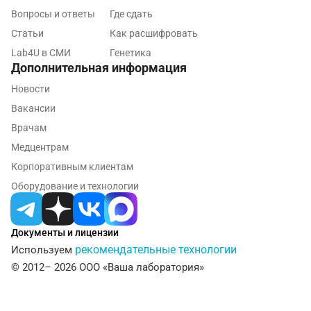
Обнинск
Вопросы и ответы
Где сдать
Одинцово
Статьи
Как расшифровать
Lab4U в СМИ
Генетика
Омск
Дополнительная информация
Орел
Новости
Оренбург
Вакансии
Врачам
Орехово-Зуево
Медцентрам
Павловский посад
Корпоративным клиентам
Оборудование и технологии
Пенза
Пермь
Документы и лицензии
Петрозаводск
рекомендательные технологии
Используем
© 2012– 2026 ООО «Ваша лаборатория»
Подольск
Псков