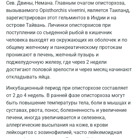
Сев. Двины, Немана. Главным очагом описторхоза,
Зеленоград
вызываемого Opisthorchis viverrini, является Таиланд,
Иваново
зарегистрирован этот гельминтоз в Индии и на
острове Тайвань. Личинки описторхисов при
Ивантеевка
поступлении со съеденной рыбой в кишечник
человека выходят из окружающих их оболочек и по
Ижевск
общему желчному и панкреатическому протокам
Истра
проникают в печень, желчный пузырь и
поджелудочную железу, где через 2 недели
Йошкар-Ола
достигают половой зрелости и через месяц начинают
откладывать яйца.
Калининград
Инкубационный период при описторхозе составляет
Калуга
от 2 до 4 недель. В ранней фазе описторхоза могут
Кемерово
быть повышение температуры тела, боли в мышцах и
суставах, рвота, понос, болезненность и увеличение
Ковров
печени, иногда увеличивается и селезенка,
аллергические высыпания на коже, в крови
Коломна
лейкоцитоз с эозинофилией, часто лейкемоидная
Королев