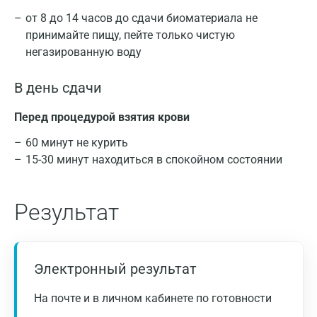
от 8 до 14 часов до сдачи биоматериала не
принимайте пищу, пейте только чистую
негазированную воду
В день сдачи
Перед процедурой взятия крови
Москва
60 минут не курить
Санкт-Петербург
15-30 минут находиться в спокойном состоянии
Нижний Новгород
При получении патологических результатов
Результат
Казань
исследования, рекомендуется обратиться к
врачу.
Альметьевск
Апрелевка
Электронный результат
Армавир
На почте и в личном кабинете по готовности