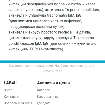
инфекций передающихся половым путём и через
Кострома
заражённую кровь); антитела к Treponema pallidum,
Котельники
антитела к Chlamydia trachomatis IgM, IgG
(диагностика наиболее частых инфекций,
Красногорск
передающихся половым путём);
антитела к вирусу простого герпеса 1 и 2 типа,
Краснодар
цитомегаловирусу, вирусу краснухи, Toxoplasma
Красноярск
gondii классов IgM, IgG (для оценки иммунитета к
инфекциям TORCH-комплекса).
Курск
Лабинск
Имеются противопоказания. Необходима консультация
Липецк
специалиста
Лобня
LAB4U
Анализы и цены
Люберцы
О нас
Каталог
Контакты
Как оплатить
Майкоп
Вопросы и ответы
Где сдать