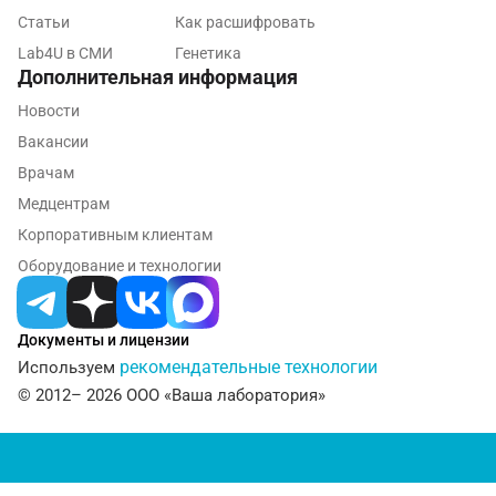
Мурино
Статьи
Как расшифровать
Мурманск
Lab4U в СМИ
Генетика
Дополнительная информация
Мытищи
Новости
Набережные Челны
Вакансии
Врачам
Наро-Фоминск
Медцентрам
Нижневартовск
Корпоративным клиентам
Нижнекамск
Оборудование и технологии
Новокузнецк
Документы и лицензии
Новороссийск
рекомендательные технологии
Используем
Новосибирск
© 2012– 2026 ООО «Ваша лаборатория»
Ногинск
Обнинск