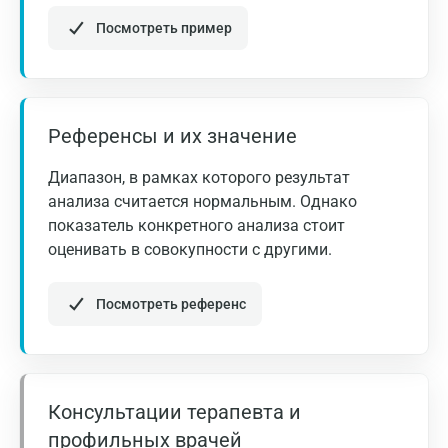
Астрахань
Посмотреть пример
Балашиха
Барнаул
Брянск
Референсы и их значение
Великий Новгород
Диапазон, в рамках которого результат
Видное
анализа считается нормальным. Однако
показатель конкретного анализа стоит
Владимир
оценивать в совокупности с другими.
Волгоград
Посмотреть референс
Волжский
Вологда
Воронеж
Консультации терапевта и
Всеволожск
профильных врачей