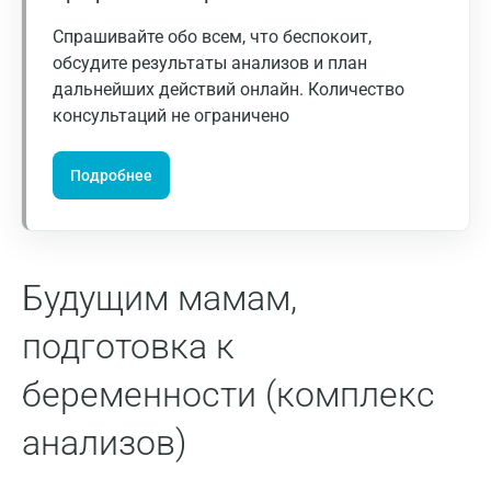
Гатчина
Спрашивайте обо всем, что беспокоит,
обсудите результаты анализов и план
Геленджик
дальнейших действий онлайн. Количество
Голубое
консультаций не ограничено
Дзержинск
Подробнее
Дзержинский
Дмитров
Долгопрудный
Будущим мамам,
Домодедово
подготовка к
Екатеринбург
беременности (комплекс
Жуковский
анализов)
Звенигород