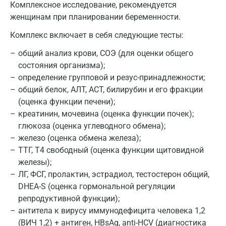
Зеленоград
Комплексное исследование, рекомендуется
женщинам при планировании беременности.
Иваново
Комплекс включает в себя следующие тесты:
Ивантеевка
общий анализ крови, СОЭ (для оценки общего
Ижевск
состояния организма);
определение групповой и резус-принадлежности;
Истра
общий белок, АЛТ, АСТ, билирубин и его фракции
Йошкар-Ола
(оценка функции печени);
креатинин, мочевина (оценка функции почек);
Калининград
глюкоза (оценка углеводного обмена);
железо (оценка обмена железа);
Калуга
ТТГ, Т4 свободный (оценка функции щитовидной
Кемерово
железы);
ЛГ, ФСГ, пролактин, эстрадиол, тестостерон общий,
Ковров
DHEA-S (оценка гормональной регуляции
репродуктивной функции);
Коломна
антитела к вирусу иммунодефицита человека 1,2
Королев
(ВИЧ 1,2) + антиген, HBsAg, anti-HCV (диагностика