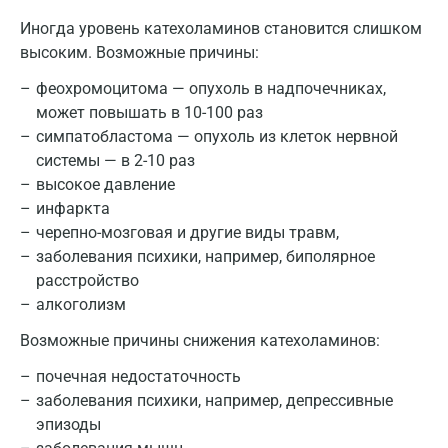
Иногда уровень катехоламинов становится слишком
Долгопрудный
высоким. Возможные причины:
Домодедово
феохромоцитома — опухоль в надпочечниках,
может повышать в 10-100 раз
Екатеринбург
симпатобластома — опухоль из клеток нервной
Жуковский
системы — в 2-10 раз
высокое давление
Звенигород
инфаркта
Зеленоград
черепно-мозговая и другие виды травм,
заболевания психики, например, биполярное
Иваново
расстройство
алкоголизм
Ивантеевка
Возможные причины снижения катехоламинов:
Ижевск
почечная недостаточность
Истра
заболевания психики, например, депрессивные
эпизоды
Йошкар-Ола