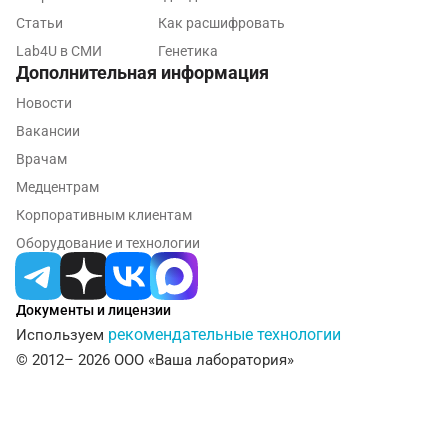
Статьи
Как расшифровать
Лабинск
Lab4U в СМИ
Генетика
Дополнительная информация
Липецк
Новости
Лобня
Вакансии
Люберцы
Врачам
Медцентрам
Майкоп
Корпоративным клиентам
Мурино
Оборудование и технологии
Мурманск
Мытищи
Документы и лицензии
рекомендательные технологии
Используем
Набережные Челны
© 2012– 2026 ООО «Ваша лаборатория»
Наро-Фоминск
Нижневартовск