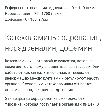
Референсные значения:
Адреналин - 0 – 140 пг/мл
Нижний Новгород
Норадреналин - 70 - 1700 пг/мл
Казань
Дофамин - 0 - 100 пг/мл
Альметьевск
Катехоламины: адреналин,
Апрелевка
норадреналин, дофамин
Армавир
Астрахань
Катехоламины — это особые вещества, которые
Балашиха
помогают организму справляться со стрессом. Они
работают как сигналы в организме: передают
Барнаул
информацию между клетками и регулируют работу
Брянск
органов. К основным катехоламинам относятся
дофамин, норадреналин и адреналин.
Великий Новгород
Эти вещества образуются из аминокислоты
Видное
тирозина, которая поступает в организм с пищей. В