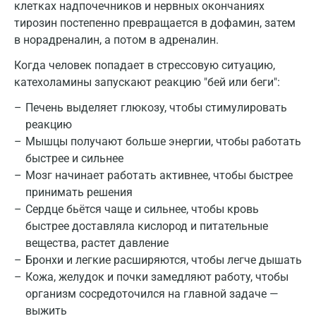
клетках надпочечников и нервных окончаниях
Владимир
тирозин постепенно превращается в дофамин, затем
Волгоград
в норадреналин, а потом в адреналин.
Когда человек попадает в стрессовую ситуацию,
Волжский
катехоламины запускают реакцию "бей или беги":
Вологда
Печень выделяет глюкозу, чтобы стимулировать
Воронеж
реакцию
Мышцы получают больше энергии, чтобы работать
Всеволожск
быстрее и сильнее
Мозг начинает работать активнее, чтобы быстрее
Гатчина
принимать решения
Геленджик
Сердце бьётся чаще и сильнее, чтобы кровь
быстрее доставляла кислород и питательные
Голубое
вещества, растет давление
Дзержинск
Бронхи и легкие расширяются, чтобы легче дышать
Кожа, желудок и почки замедляют работу, чтобы
Дзержинский
организм сосредоточился на главной задаче —
выжить
Дмитров