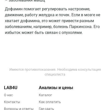
заболевания мышц
Калининград
Дофамин помогает регулировать настроение,
Калуга
движение, работу желудка и почек. Если в мозге не
хватает дофамина, это может привести разным
Кемерово
заболеваниям, например, болезнь Паркинсона. Его
избыток может быть связан с опухолями.
Ковров
Коломна
Королев
Кострома
Имеются противопоказания. Необходима консультация
Котельники
специалиста
Красногорск
LAB4U
Анализы и цены
Краснодар
О нас
Каталог
Красноярск
Контакты
Как оплатить
Вопросы и ответы
Курск
Где сдать