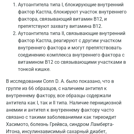
Аутоантитела типа I, блокирующие внутренний
Великий Новгород
фактор Кастла, блокируют участок внутреннего
Видное
фактора, связывающий витамин B12, и
препятствуют захвату витамина B12.
Владимир
Аутоантитела типа II, связывающие внутренний
фактор Кастла, реагируют с другим участком
Волгоград
внутреннего фактора и могут препятствовать
Волжский
соединению комплекса внутреннего фактора с
витамином B12 со связывающими участками в
Вологда
тонкой кишке.
Воронеж
В исследовании Conn D. A. было показано, что в
Всеволожск
группе из 66 образцов, с наличием антител к
внутреннему фактору, все образцы содержали
Гатчина
антитела как I, так и II типа. Наличие пернициозной
анемии и антител к внутреннему фактору часто
Геленджик
связано с такими заболеваниями как тиреоидит
Голубое
Хасимото, болезнь Грейвса, синдром Ламберта-
Итона, инсулинзависимый сахарный диабет,