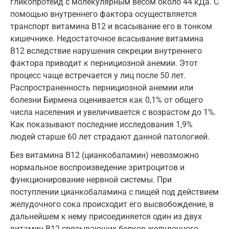
гликопротеид с молекулярным весом около 44 кДа. С
помощью внутреннего фактора осуществляется
транспорт витамина В12 и всасывание его в тонком
кишечнике. Недостаточное всасывание витамина
В12 вследствие нарушения секреции внутреннего
фактора приводит к пернициозной анемии. Этот
процесс чаще встречается у лиц после 50 лет.
Распространенность пернициозной анемии или
болезни Бирмена оценивается как 0,1% от общего
числа населения и увеличивается с возрастом до 1%.
Как показывают последние исследования 1,9%
людей старше 60 лет страдают данной патологией.
Без витамина В12 (цианкобаламин) невозможно
нормальное воспроизведение эритроцитов и
функционирование нервной системы. При
поступлении цианкобаламина с пищей под действием
желудочного сока происходит его высвобождение, в
дальнейшем к нему присоединяется один из двух
витамин В12-связывающих белков желудочного