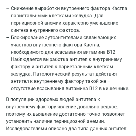
Снижение выработки внутреннего фактора Кастла
Москва
париетальными клетками желудка. Для
пернициозной анемии характерно уменьшение
Санкт-Петербург
синтеза внутреннего фактора.
Нижний Новгород
Блокирование аутоантителами связывающих
участков внутреннего фактора Кастла,
Казань
необходимого для всасывания витамина B12.
Альметьевск
Наблюдается выработка антител к внутреннему
фактору и антител к париетальным клеткам
Апрелевка
желудка. Патологический результат действия
антител к внутреннему фактору такой же –
Армавир
отсутствие всасывания витамина В12 в кишечнике.
Астрахань
В популяции здоровых людей антитела к
Балашиха
внутреннему фактору явление довольно редкое,
поэтому их выявление достаточно точно позволяет
Барнаул
установить наличие пернициозной анемии.
Исследователями описано два типа данных антител:
Брянск