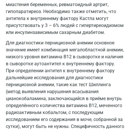
Дзержинск
миастения беременных, ревматоидный артрит,
гипопаратиреоз. Необходимо также отметить, что
Дзержинский
антитела к внутреннему фактору Кастла могут
Дмитров
присутствовать у 3 – 6% людей с гипертиреоидизмом
или инсулинзависимым сахарным диабетом.
Долгопрудный
Для диагностики пернициозной анемии основное
Домодедово
значение имеет комбинация мегалобластной анемии,
низкого уровня витамина B12 в сыворотке и наличия
Екатеринбург
в сыворотке аутоантител к внутреннему фактору.
Жуковский
При определении антител к внутреннему фактору
дальнейшие исследования для диагностики
Звенигород
пернициозной анемии, такие как тест Шиллинга
Зеленоград
(метод выявления нарушения всасывания
цианокобаламина, заключающийся в приёме внутрь
Иваново
определённого количества витамина В12, меченного
радиоактивным кобальтом, с последующим
Ивантеевка
исследованием его содержания в моче, собранной за
Ижевск
сутки), могут быть не нужны. Специфичность данного