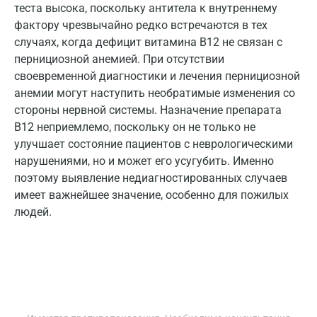
теста высока, поскольку антитела к внутреннему
Истра
фактору чрезвычайно редко встречаются в тех
случаях, когда дефицит витамина В12 не связан с
Йошкар-Ола
пернициозной анемией. При отсутствии
Калининград
своевременной диагностики и лечения пернициозной
анемии могут наступить необратимые изменения со
Калуга
стороны нервной системы. Назначение препарата
Кемерово
В12 неприемлемо, поскольку он не только не
улучшает состояние пациентов с неврологическими
Ковров
нарушениями, но и может его усугубить. Именно
поэтому выявление недиагностированных случаев
Коломна
имеет важнейшее значение, особенно для пожилых
Королев
людей.
Кострома
Котельники
Красногорск