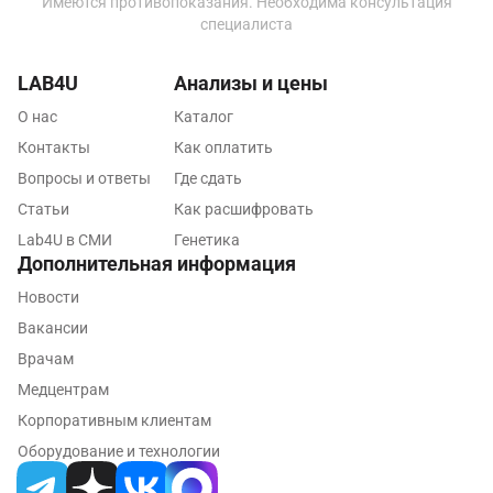
Краснодар
Имеются противопоказания. Необходима консультация
специалиста
Красноярск
LAB4U
Анализы и цены
Курск
О нас
Каталог
Лабинск
Контакты
Как оплатить
Липецк
Вопросы и ответы
Где сдать
Статьи
Как расшифровать
Лобня
Lab4U в СМИ
Генетика
Люберцы
Дополнительная информация
Новости
Майкоп
Вакансии
Мурино
Врачам
Мурманск
Медцентрам
Корпоративным клиентам
Мытищи
Оборудование и технологии
Набережные Челны