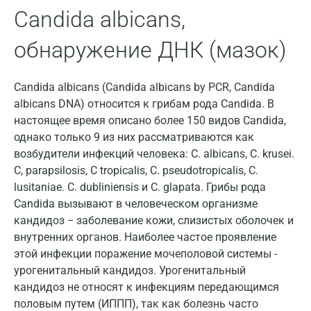
Candida albicans,
Волжский
Вологда
обнаружение ДНК (мазок)
Воронеж
Candida albicans (Candida albicans by PCR, Candida
Всеволожск
albicans DNA) относится к грибам рода Candida. В
настоящее время описано более 150 видов Candida,
Гатчина
однако только 9 из них рассматриваются как
Геленджик
возбудители инфекций человека: С. albicans, С. krusei.
С, parapsilosis, С tropicalis, С. pseudotropicalis, С.
Голубое
lusitaniae. С. dubliniensis и С. glapata. Грибы рода
Candida вызывают в человеческом организме
Дзержинск
кандидоз − заболевание кожи, слизистых оболочек и
Дзержинский
внутренних органов. Наиболее частое проявление
этой инфекции поражение мочеполовой системы -
Дмитров
урогенитальный кандидоз. Урогенитальный
Долгопрудный
кандидоз не относят к инфекциям передающимся
половым путем (ИППП), так как болезнь часто