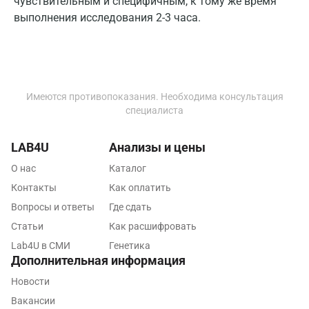
чувствительным и специфичным, к тому же время
Новороссийск
выполнения исследования 2-3 часа.
Новосибирск
Ногинск
Обнинск
Имеются противопоказания. Необходима консультация
специалиста
Одинцово
LAB4U
Анализы и цены
Омск
О нас
Каталог
Орел
Контакты
Как оплатить
Оренбург
Вопросы и ответы
Где сдать
Статьи
Как расшифровать
Орехово-Зуево
Lab4U в СМИ
Генетика
Павловский посад
Дополнительная информация
Новости
Пенза
Вакансии