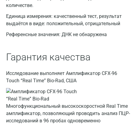
Казань
количестве.
Альметьевск
Единица измерения:
качественный тест, результат
выдаётся в виде: положительный, отрицательный
Апрелевка
Референсные значения:
ДНК не обнаружена
Армавир
Астрахань
Гарантия качества
Балашиха
Барнаул
Исследование выполняет Амплификатор CFX-96
Touch “Real Time” Bio-Rad, США
Брянск
Великий Новгород
Многофункциональный высокоскоростной Real Time
Видное
амплификатор, позволяющий проводить анализ ПЦР-
Владимир
исследований в 96 пробах одновременно
Волгоград