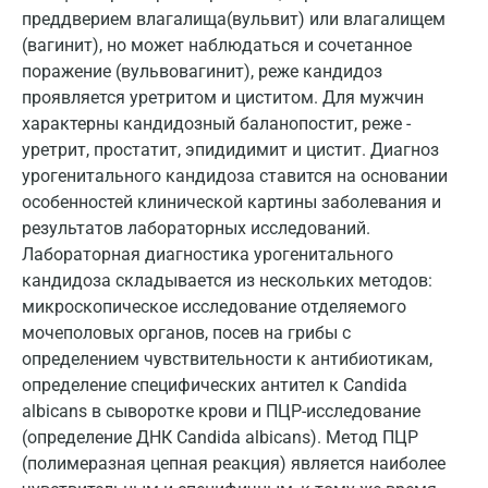
Липецк
преддверием влагалища(вульвит) или влагалищем
(вагинит), но может наблюдаться и сочетанное
Лобня
поражение (вульвовагинит), реже кандидоз
Люберцы
проявляется уретритом и циститом. Для мужчин
характерны кандидозный баланопостит, реже -
Майкоп
уретрит, простатит, эпидидимит и цистит. Диагноз
Мурино
урогенитального кандидоза ставится на основании
особенностей клинической картины заболевания и
Мурманск
результатов лабораторных исследований.
Лабораторная диагностика урогенитального
Мытищи
кандидоза складывается из нескольких методов:
Набережные Челны
микроскопическое исследование отделяемого
мочеполовых органов, посев на грибы с
Наро-Фоминск
определением чувствительности к антибиотикам,
определение специфических антител к Candida
Нижневартовск
albicans в сыворотке крови и ПЦР-исследование
Нижнекамск
(определение ДНК Candida albicans). Метод ПЦР
(полимеразная цепная реакция) является наиболее
Новокузнецк