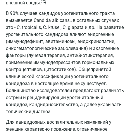
внешней среды.
Кемерово
В 90% случаев кандидоз урогенитального тракта
Ковров
вызывается Candida albicans., в остальных случаях
это - С. tropicalis, С. krusei, С. glapata и др. На развитие
Коломна
урогенитального кандидоза влияют эндогенные
Королев
(иммунодефицит, авитаминозы, эндокринопатии,
онкогематологические заболевания) и экзогенные
Кострома
факторы (лучевая терапия, антибиотикотерапия,
применение иммунодепрессантов гормональных
Котельники
контрацептивов, цитостатиков). Общепринятой
Красногорск
клинической классификации урогенитального
кандидоза в настоящее время не существует.
Краснодар
Большинство исследователей предлагают различать
острый и рецидивирующий урогенитальный
Красноярск
кандидоз, кандиданосительство, а далее указывать
Курск
топический диагноз.
Лабинск
Для кандидозных воспалительных изменений у
женщин характерно поражение, ограниченное