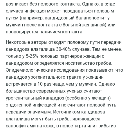
Домодедово
возникает без полового контакта. Однако, в ряде
случаев инфекция может передаваться половым
Екатеринбург
путем (например, кандидозный баланопостит у
Жуковский
мужчин после контакта с больной женщиной) или
провоцируется наличием контакта.
Звенигород
Некоторые авторы отводят половому пути передачи
Зеленоград
кандидоза влагалища 30-40% случаев. Тем не менее,
только у 5-25% половых партнеров женщин с
Иваново
кандидозом определяется носительство грибов.
Ивантеевка
Эпидемиологические исследования показывают, что
кандидоз урогенитального тракта у женщин
Ижевск
встречается в 10 раз чаще, чем у мужчин. Однако
большинство современных ученых считают
Истра
урогенитальный кандидоз (особенно у женщин)
Йошкар-Ола
эндогенной инфекцией и не считают половой путь
передачи значимым. Источником кандидоза
Калининград
влагалища могут быть грибы, являющиеся
Калуга
сапрофитами на коже, в полости рта или грибы из