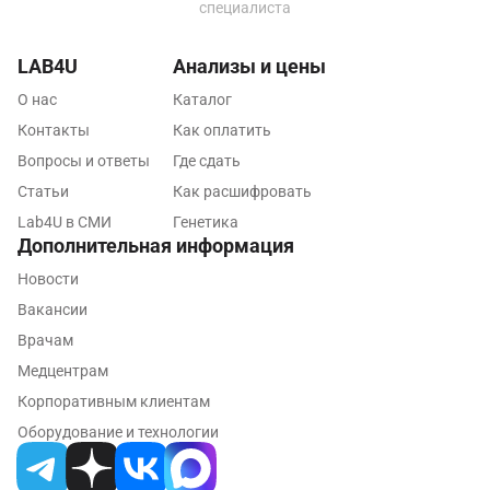
специалиста
Наро-Фоминск
Нижневартовск
LAB4U
Анализы и цены
О нас
Нижнекамск
Каталог
Контакты
Как оплатить
Новокузнецк
Вопросы и ответы
Где сдать
Новороссийск
Статьи
Как расшифровать
Lab4U в СМИ
Генетика
Новосибирск
Дополнительная информация
Ногинск
Новости
Вакансии
Обнинск
Врачам
Одинцово
Медцентрам
Омск
Корпоративным клиентам
Оборудование и технологии
Орел
Оренбург