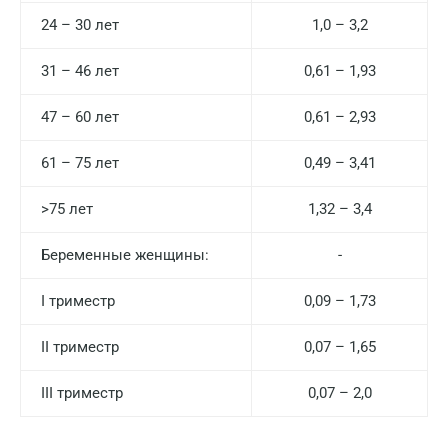
24 – 30 лет
1,0 – 3,2
Москва
Санкт-Петербург
31 – 46 лет
0,61 – 1,93
Нижний Новгород
47 – 60 лет
0,61 – 2,93
Казань
61 – 75 лет
0,49 – 3,41
Альметьевск
>75 лет
1,32 – 3,4
Апрелевка
Беременные женщины:
-
Армавир
I триместр
0,09 – 1,73
Астрахань
Балашиха
II триместр
0,07 – 1,65
Барнаул
III триместр
0,07 – 2,0
Брянск