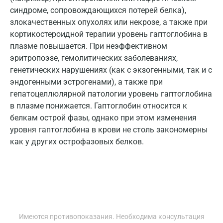
синдроме, сопровождающихся потерей белка),
Красноярск
злокачественных опухолях или некрозе, а также при
кортикостероидной терапии уровень гаптоглобина в
Курск
плазме повышается. При неэффективном
Лабинск
эритропоэзе, гемолитических заболеваниях,
генетических нарушениях (как с экзогенными, так и с
Липецк
эндогенными эстрогенами), а также при
гепатоцеллюлярной патологии уровень гаптоглобина
Лобня
в плазме понижается. Гаптоглобин относится к
Люберцы
белкам острой фазы, однако при этом изменения
уровня гаптоглобина в крови не столь закономерны
Майкоп
как у других острофазовых белков.
Мурино
Мурманск
Мытищи
Набережные Челны
Имеются противопоказания. Необходима консультация