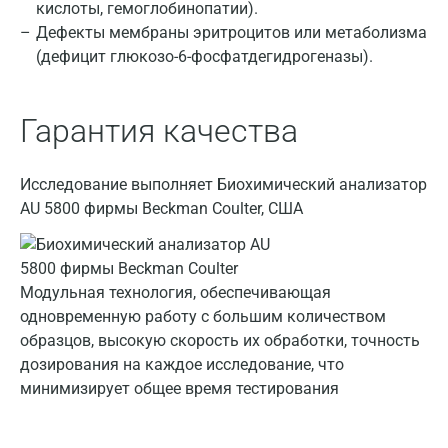
кислоты, гемоглобинопатии).
Дефекты мембраны эритроцитов или метаболизма
Дзержинский
(дефицит глюкозо-6-фосфатдегидрогеназы).
Дмитров
Долгопрудный
Гарантия качества
Домодедово
Исследование выполняет Биохимический анализатор
Екатеринбург
AU 5800 фирмы Beckman Coulter, США
Жуковский
Звенигород
Модульная технология, обеспечивающая
Зеленоград
одновременную работу с большим количеством
образцов, высокую скорость их обработки, точность
Иваново
дозирования на каждое исследование, что
Ивантеевка
минимизирует общее время тестирования
Ижевск