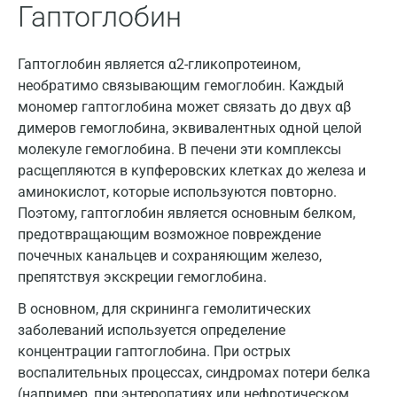
Гаптоглобин
Истра
Йошкар-Ола
Гаптоглобин является α2-гликопротеином,
Калининград
необратимо связывающим гемоглобин. Каждый
мономер гаптоглобина может связать до двух αβ
Калуга
димеров гемоглобина, эквивалентных одной целой
молекуле гемоглобина. В печени эти комплексы
Кемерово
расщепляются в купферовских клетках до железа и
Ковров
аминокислот, которые используются повторно.
Поэтому, гаптоглобин является основным белком,
Коломна
предотвращающим возможное повреждение
Королев
почечных канальцев и сохраняющим железо,
препятствуя экскреции гемоглобина.
Кострома
В основном, для скрининга гемолитических
Котельники
заболеваний используется определение
концентрации гаптоглобина. При острых
Красногорск
воспалительных процессах, синдромах потери белка
Краснодар
(например, при энтеропатиях или нефротическом