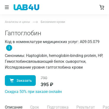
Анализы и цены
Биохимия крови
Гаптоглобин
Код в номенклатуре медицинских услуг: A09.05.079
i
Синонимы: Haptoglobin, hemoglobin-binding protein, HP,
Гемоглобинсвязывающий белок сыворотки,
Исследование уровня гаптоглобина крови
790
Заказать
395
₽
Cкидка 50% при заказе онлайн
Описание
Срок
Подготовка
Результат
Ра