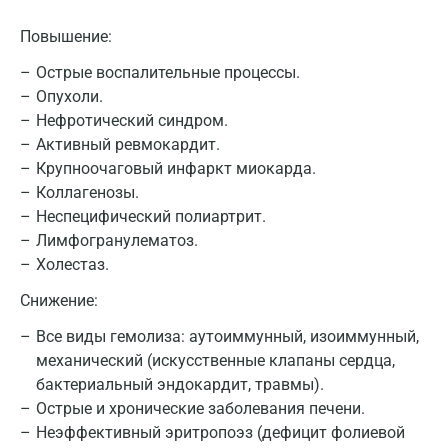
Великий Новгород
Повышение:
Видное
Острые воспалительные процессы.
Владимир
Опухоли.
Нефротический синдром.
Волгоград
Активный ревмокардит.
Крупноочаговый инфаркт миокарда.
Волжский
Коллагенозы.
Вологда
Неспецифический полиартрит.
Лимфогранулематоз.
Воронеж
Холестаз.
Всеволожск
Снижение:
Гатчина
Все виды гемолиза: аутоиммунный, изоиммунный,
механический (искусственные клапаны сердца,
Геленджик
бактериальный эндокардит, травмы).
Голубое
Острые и хронические заболевания печени.
Неэффективный эритропоэз (дефицит фолиевой
Дзержинск