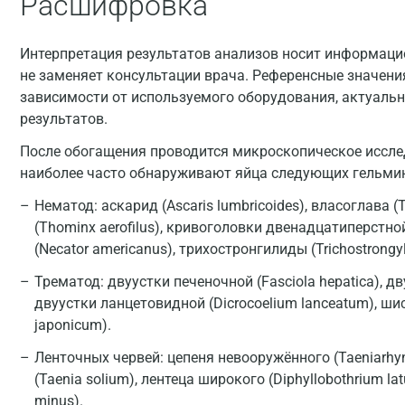
Расшифровка
Интерпретация результатов анализов носит информацио
не заменяет консультации врача. Референсные значени
зависимости от используемого оборудования, актуальн
результатов.
После обогащения проводится микроскопическое иссле
наиболее часто обнаруживают яйца следующих гельми
Нематод: аскарид (Ascaris lumbricoides), власоглава (T
(Thominx aerofilus), кривоголовки двенадцатиперстной
(Necator americanus), трихостронгилиды (Trichostrongyl
Трематод: двуустки печеночной (Fasciola hepatica), дву
двуустки ланцетовидной (Dicrocoelium lanceatum), ш
japonicum).
Ленточных червей: цепеня невооружённого (Taeniarhyn
(Taenia solium), лентеца широкого (Diphyllobothrium la
minus).