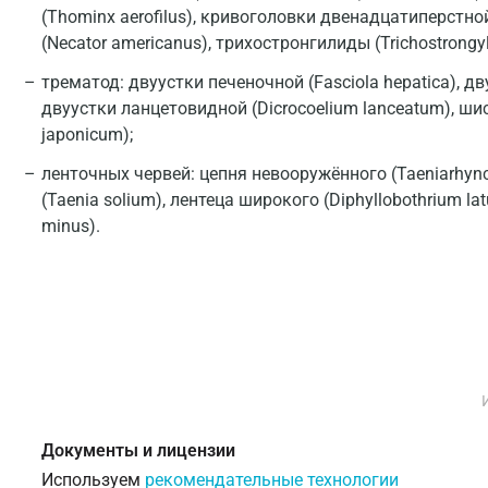
(Thominx aerofilus), кривоголовки двенадцатиперстной
(Necator americanus), трихостронгилиды (Trichostrongyl
трематод: двуустки печеночной (Fasciola hepatica), дву
двуустки ланцетовидной (Dicrocoelium lanceatum), ш
japonicum);
ленточных червей: цепня невооружённого (Taeniarhync
(Taenia solium), лентеца широкого (Diphyllobothrium la
minus).
Документы и лицензии
Используем
рекомендательные технологии