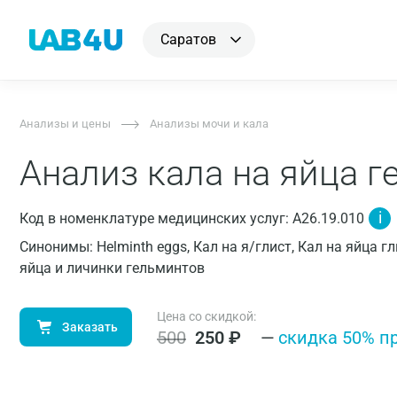
Саратов
Анализы и цены
Анализы мочи и кала
Анализ кала на яйца 
i
Код в номенклатуре медицинских услуг: A26.19.010
Синонимы: Helminth eggs, Кал на я/глист, Кал на яйца 
яйца и личинки гельминтов
Цена со скидкой:
Заказать
500
250
₽
—
cкидка 50% п