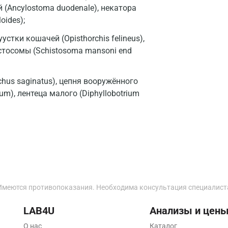
 (Ancylostoma duodenale), некатора
Истра
oides);
Йошкар-Ола
устки кошачей (Opisthorchis felineus),
истосомы (Schistosoma mansoni end
Калининград
Калуга
hus saginatus), цепня вооружённого
Кемерово
tum), лентеца малого (Diphyllobotrium
Ковров
Коломна
Королев
Кострома
Имеются противопоказания. Необходима консультация специалист
Котельники
LAB4U
Анализы и цен
Красногорск
О нас
Каталог