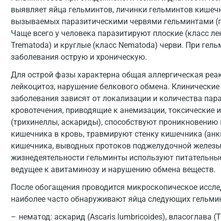
выявляет яйца гельминтов, личинки гельминтов кишечн
вызываемых паразитическими червями гельминтами (г
Чаще всего у человека паразитируют плоские (класс ле
Trematoda) и круглые (класс Nematoda) черви. При ге
заболевания острую и хроническую.
Для острой фазы характерна общая аллергическая реак
лейкоцитоз, нарушение белкового обмена. Клинически
заболевания зависят от локализации и количества па
кровотечения, приводящие к анемизации, токсические 
(трихинеллы, аскариды), способствуют проникновению
кишечника в кровь, травмируют стенку кишечника (ан
кишечника, выводных протоков поджелудочной железы и
жизнедеятельности гельминты используют питательные
ведущее к авитаминозу и нарушению обмена веществ.
После обогащения проводится микроскопическое иссле
наиболее часто обнаруживают яйца следующих гельми
нематод: аскарид (Ascaris lumbricoides), власоглава (T