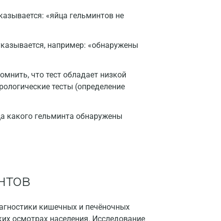
Великий Новгород
казывается: «яйца гельминтов не
Видное
указывается, например: «обнаружены
Владимир
Волгоград
омнить, что тест обладает низкой
рологические тесты (определение
Волжский
Вологда
ца какого гельминта обнаружены
Воронеж
Всеволожск
Гатчина
нтов
Геленджик
Голубое
агностики кишечных и печёночных
ких осмотрах населения. Исследование