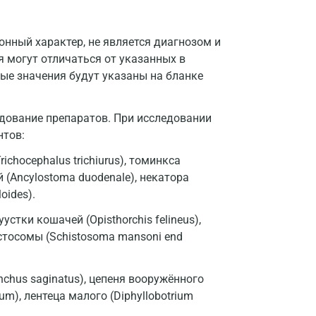
Москва
нный характер, не является диагнозом и
Санкт-Петербург
я могут отличаться от указанных в
ые значения будут указаны на бланке
Нижний Новгород
Казань
дование препаратов. При исследовании
нтов:
Альметьевск
richocephalus trichiurus), томинкса
Апрелевка
 (Ancylostoma duodenale), некатора
oides).
Армавир
устки кошачей (Opisthorchis felineus),
Астрахань
истосомы (Schistosoma mansoni end
Балашиха
Барнаул
chus saginatus), цепеня вооружённого
tum), лентеца малого (Diphyllobotrium
Брянск