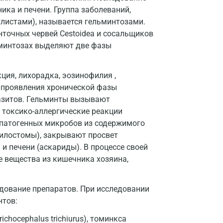
Дзержинск
ика и печени. Группа заболеваний,
листами), называется гельминтозами.
Дзержинский
нточных червей Cestoidea и сосальщиков
Дмитров
льминтозах выделяют две фазы
Долгопрудный
ция, лихорадка, эозинофилия ,
Домодедово
е проявления хронической фазы
разитов. Гельминты вызывают
Екатеринбург
и токсико-аллергические реакции
Жуковский
 патогенных микробов из содержимого
килостомы), закрывают просвет
Звенигород
 печени (аскариды). В процессе своей
Зеленоград
 вещества из кишечника хозяина,
Иваново
дование препаратов. При исследовании
Ивантеевка
нтов:
Ижевск
richocephalus trichiurus), томинкса