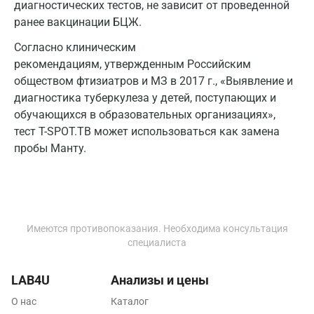
диагностических тестов, не зависит от проведенной
Дмитров
ранее вакцинации БЦЖ.
Долгопрудный
Согласно клиническим
рекомендациям, утвержденным Российским
Домодедово
обществом фтизиатров и МЗ в 2017 г., «Выявление и
Екатеринбург
диагностика туберкулеза у детей, поступающих и
обучающихся в образовательных организациях»,
Жуковский
тест T-SPOT.TB может использоваться как замена
пробы Манту.
Звенигород
Зеленоград
Иваново
Имеются противопоказания. Необходима консультация
Ивантеевка
специалиста
Ижевск
LAB4U
Анализы и цены
Истра
О нас
Каталог
Йошкар-Ола