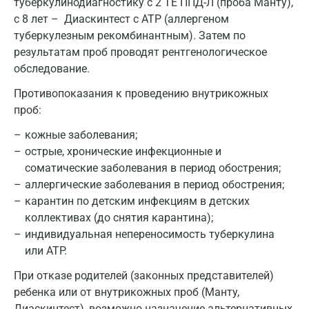
туберкулинодиагностику с 2 ТЕ ППД-Л (проба Манту),
Санкт-Петербург
с 8 лет – Диаскинтест с АТР (аллергеном
туберкулезным рекомбинантным). Затем по
Нижний Новгород
результатам проб проводят рентгенологическое
Казань
обследование.
Альметьевск
Противопоказания к проведению внутрикожных
проб:
Апрелевка
кожные заболевания;
Армавир
острые, хронические инфекционные и
соматические заболевания в период обострения;
Астрахань
аллергические заболевания в период обострения;
Балашиха
карантин по детским инфекциям в детских
коллективах (до снятия карантина);
Барнаул
индивидуальная непереносимость туберкулина
или АТР.
Брянск
При отказе родителей (законных представителей)
Великий Новгород
ребенка или от внутрикожных проб (Манту,
Видное
Диаскинтест), возможно назначение альтернативных