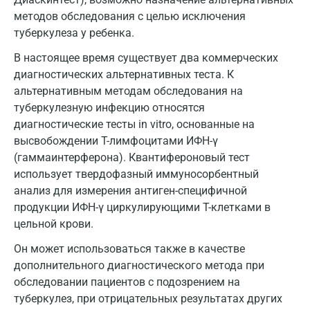
методов обследования с целью исключения
Владимир
туберкулеза у ребенка.
Волгоград
В настоящее время существует два коммерческих
диагностических альтернативных теста. К
Волжский
альтернативным методам обследования на
Вологда
туберкулезную инфекцию относятся
диагностические тесты in vitro, основанные на
Воронеж
высвобождении Т-лимфоцитами ИФН-γ
(гаммаинтерферона). Квантифероновый тест
Всеволожск
использует твердофазный иммуносорбентный
Гатчина
анализ для измерения антиген-специфичной
продукции ИФН-γ циркулирующими Т-клетками в
Геленджик
цельной крови.
Голубое
Он может использоваться также в качестве
дополнительного диагностического метода при
Дзержинск
обследовании пациентов с подозрением на
Дзержинский
туберкулез, при отрицательных результатах других