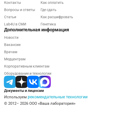
Контакты
Как оплатить
Калининград
Вопросы и ответы
Где сдать
Статьи
Как расшифровать
Калуга
Lab4U в СМИ
Генетика
Дополнительная информация
Кемерово
Новости
Ковров
Вакансии
Коломна
Врачам
Медцентрам
Королев
Корпоративным клиентам
Кострома
Оборудование и технологии
Котельники
Красногорск
Документы и лицензии
рекомендательные технологии
Используем
Краснодар
© 2012– 2026 ООО «Ваша лаборатория»
Красноярск