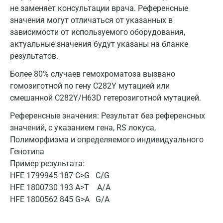
не заменяет консультации врача. Референсные
значения могут отличаться от указанных в
зависимости от используемого оборудования,
актуальные значения будут указаны на бланке
Москва
результатов.
Санкт-Петербург
Более 80% случаев гемохроматоза вызвано
Нижний Новгород
гомозиготной по гену C282Y мутацией или
смешанной C282Y/H63D гетерозиготной мутацией.
Казань
Референсные значения:
Результат без референсных
Альметьевск
значений, с указанием гена, RS локуса,
Полиморфизма и определяемого индивидуального
Апрелевка
Генотипа
Армавир
Пример результата:
HFE 1799945 187 C>G C/G
Астрахань
HFE 1800730 193 A>T A/A
HFE 1800562 845 G>A G/A
Балашиха
Барнаул