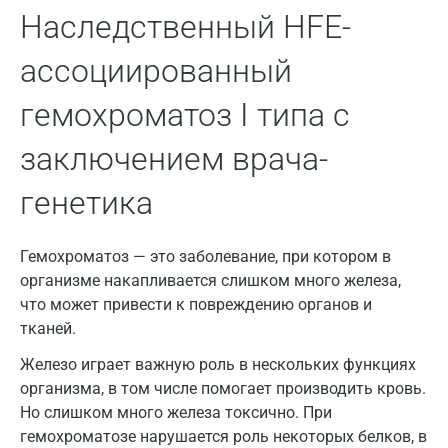
Наследственный HFE-
Брянск
ассоциированный
Великий Новгород
гемохроматоз I типа с
Видное
заключением врача-
Владимир
Волгоград
генетика
Волжский
Гемохроматоз — это заболевание, при котором в
Вологда
организме накапливается слишком много железа,
что может привести к повреждению органов и
Воронеж
тканей.
Всеволожск
Железо играет важную роль в нескольких функциях
Гатчина
организма, в том числе помогает производить кровь.
Но слишком много железа токсично. При
Геленджик
гемохроматозе нарушается роль некоторых белков, в