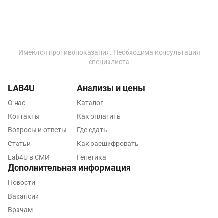
Красногорск
Краснодар
Красноярск
Имеются противопоказания. Необходима консультация
специалиста
Курск
Лабинск
LAB4U
Анализы и цены
Липецк
О нас
Каталог
Контакты
Как оплатить
Лобня
Вопросы и ответы
Где сдать
Люберцы
Статьи
Как расшифровать
Lab4U в СМИ
Генетика
Майкоп
Дополнительная информация
Мурино
Новости
Вакансии
Мурманск
Врачам
Мытищи