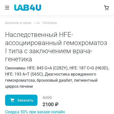
Анализы и цены
Генетика
Наследственный HFE-
ассоциированный гемохроматоз
I типа с заключением врача-
генетика
Синонимы: HFE: 845 G>A (C282Y), HFE: 187 С>G (H63D),
HFE: 193 А>T (S65C), Диагностика врожденного
гемохроматоза, бронзовый диабет, пигментный
цирроз печени
4200
Заказать
2100
₽
Cкидка 50% при заказе онлайн