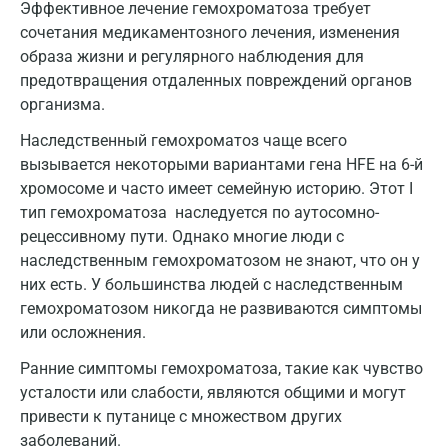
Эффективное лечение гемохроматоза требует
сочетания медикаментозного лечения, изменения
Ижевск
образа жизни и регулярного наблюдения для
Истра
предотвращения отдаленных повреждений органов
организма.
Йошкар-Ола
Наследственный гемохроматоз чаще всего
Калининград
вызывается некоторыми вариантами гена HFE на 6-й
хромосоме и часто имеет семейную историю. Этот I
Калуга
тип гемохроматоза наследуется по аутосомно-
Кемерово
рецессивному пути. Однако многие люди с
наследственным гемохроматозом не знают, что он у
Ковров
них есть. У большинства людей с наследственным
Коломна
гемохроматозом никогда не развиваются симптомы
или осложнения.
Королев
Ранние симптомы гемохроматоза, такие как чувство
Кострома
усталости или слабости, являются общими и могут
привести к путанице с множеством других
Котельники
заболеваний.