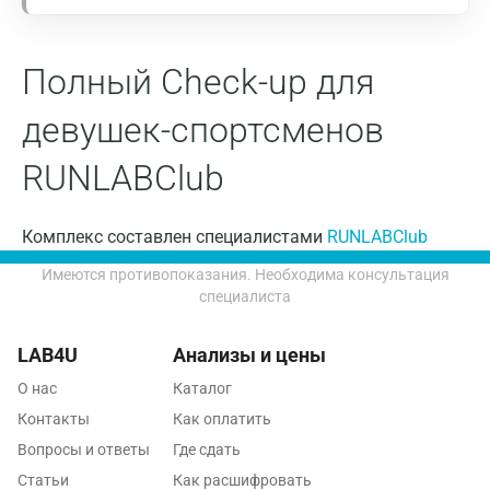
Иваново
Полный Check-up для
Ивантеевка
Ижевск
девушек-спортсменов
Истра
RUNLABClub
Йошкар-Ола
Комплекс составлен специалистами
RUNLABClub
Калининград
Имеются противопоказания. Необходима консультация
Калуга
специалиста
Кемерово
LAB4U
Анализы и цены
Ковров
О нас
Каталог
Коломна
Контакты
Как оплатить
Вопросы и ответы
Где сдать
Королев
Статьи
Как расшифровать