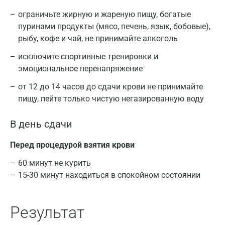
Балашиха
ограничьте жирную и жареную пищу, богатые
пуринами продукты (мясо, печень, язык, бобовые),
Барнаул
рыбу, кофе и чай, не принимайте алкоголь
Брянск
исключите спортивные тренировки и
эмоциональное перенапряжение
Великий Новгород
от 12 до 14 часов до сдачи крови не принимайте
Видное
пищу, пейте только чистую негазированную воду
Владимир
В день сдачи
Волгоград
Перед процедурой взятия крови
Волжский
60 минут не курить
Вологда
15-30 минут находиться в спокойном состоянии
Воронеж
Результат
Всеволожск