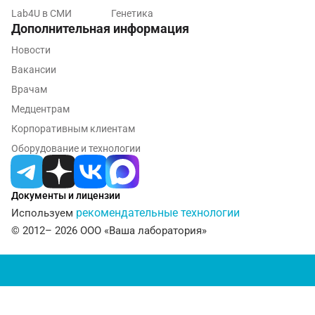
Кострома
Lab4U в СМИ
Генетика
Дополнительная информация
Котельники
Новости
Красногорск
Вакансии
Краснодар
Врачам
Медцентрам
Красноярск
Корпоративным клиентам
Курск
Оборудование и технологии
Лабинск
Документы и лицензии
Липецк
рекомендательные технологии
Используем
Лобня
© 2012– 2026 ООО «Ваша лаборатория»
Люберцы
Майкоп
Мурино