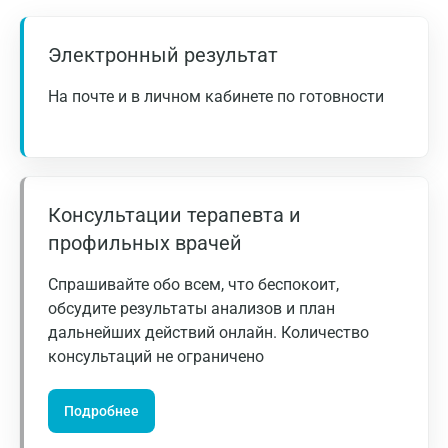
Гатчина
Геленджик
Электронный результат
Голубое
На почте и в личном кабинете по готовности
Дзержинск
Дзержинский
Дмитров
Консультации терапевта и
профильных врачей
Долгопрудный
Домодедово
Спрашивайте обо всем, что беспокоит,
обсудите результаты анализов и план
Екатеринбург
дальнейших действий онлайн. Количество
консультаций не ограничено
Жуковский
Звенигород
Подробнее
Зеленоград