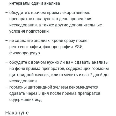
интервалы сдачи анализа
обсудите с врачом прием лекарственных
препаратов накануне и в день проведения
исследования, а также другие дополнительные
условия подготовки
не сдавайте анализы крови сразу после
Москва
рентгенографии, флюорографии, УЗИ,
Санкт-Петербург
физиопроцедур
обсудите с врачом нужно ли вам сдавать анализы
Нижний Новгород
на фоне приема препаратов, содержащих гормоны
Казань
щитовидной железы, или отменить их за 7 дней до
исследования
Альметьевск
гормоны щитовидной железы рекомендуется
Апрелевка
сдавать через 3 дня после приема препаратов,
содержащих йод
Армавир
Накануне
Астрахань